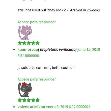
de 5
still not used but they look ok! Arrived in 2 weeks
Accede para responder
kunmoreau
( propietario verificado)
junio 15, 2019
Valorado en
5
3:54 0000006
de 5
je suis très content, belle couleur !
Accede para responder
valerie ariel Van
enero 3, 2019 6:02 0000001
Valorado en
5