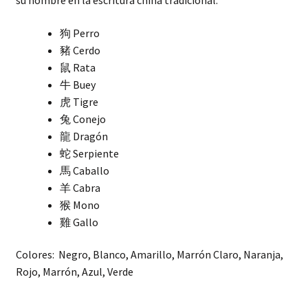
su nombre en la escritura china tradicional.
cantidad
狗 Perro
豬 Cerdo
鼠 Rata
牛 Buey
虎 Tigre
兔 Conejo
龍 Dragón
蛇 Serpiente
馬 Caballo
羊 Cabra
猴 Mono
雞 Gallo
Colores: Negro, Blanco, Amarillo, Marrón Claro, Naranja,
Rojo, Marrón, Azul, Verde