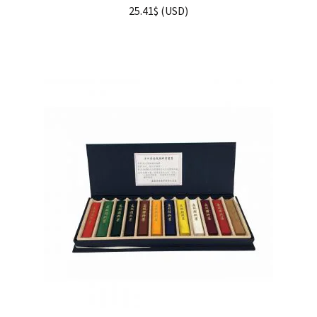
25.41
$
(
USD
)