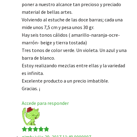
poner a nuestro alcance tan precioso y preciado
material de bellas artes.
Volviendo al estuche de las doce barras; cada una
mide unos 7,5 cm y pesa unos 30 gr.
Hay seis tonos cálidos ( amarillo-naranja-ocre-
marrón- beige y tierra tostada)
Tres tonos de color verde. Un violeta. Un azul y una
barra de blanco.
Estoy realizando mezclas entre ellas y la variedad
es infinita.
Excelente producto a un precio imbatible.
Gracias. ¡
Accede para responder
aimly
julio 29, 2017 11:49 0000007
Valorado en
5