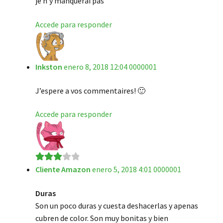
je n’y manquerai pas
Accede para responder
Inkston
enero 8, 2018 12:04 0000001
J’espere a vos commentaires! 🙂
Accede para responder
Cliente Amazon
enero 5, 2018 4:01 0000001
Valorad
o en
3
Duras
de 5
Son un poco duras y cuesta deshacerlas y apenas
cubren de color. Son muy bonitas y bien