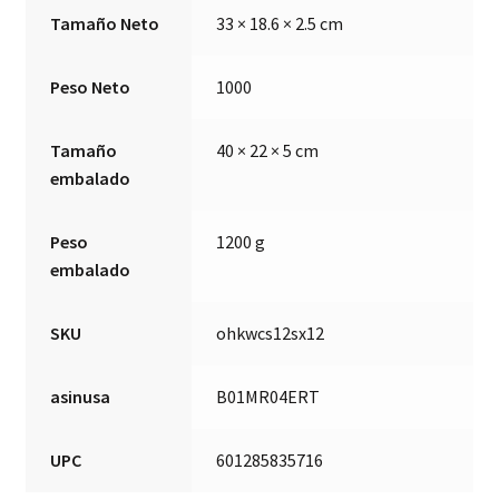
Tamaño Neto
33 × 18.6 × 2.5 cm
Peso Neto
1000
Tamaño
40 × 22 × 5 cm
embalado
Peso
1200 g
embalado
SKU
ohkwcs12sx12
asinusa
B01MR04ERT
UPC
601285835716