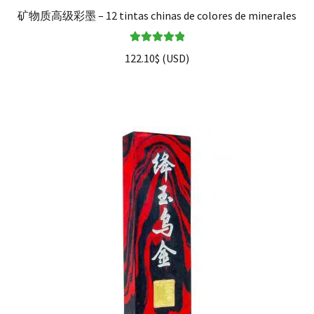
矿物质高级彩墨 – 12 tintas chinas de colores de minerales
Valorado en
122.10
$
(
USD
)
5.00
de 5