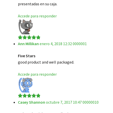
presentadas en su caja.
Accede para responder
Ann Millikan
enero 4, 2018 12:32 0000001
Valorado en
5
de 5
Five Stars
good product and well packaged.
Accede para responder
Casey Shannon
octubre 7, 2017 10:47 00000010
Valorado en
5
de 5