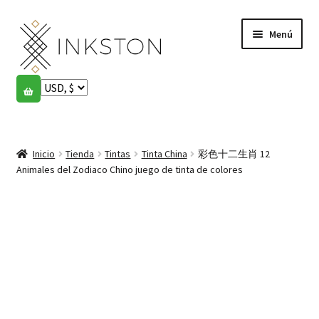
Ir
Ir
Menú
a
al
la
contenido
navegación
Tienda
Historias
Expandi
el
Inicio
Tienda
Tintas
Tinta China
彩色十二生肖 12
English
menú
Animales del Zodiaco Chino juego de tinta de colores
hijo
Español
Français
Comunidad
Expandi
el
Cuenta
menú