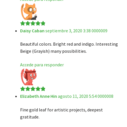
Daisy Caban
septiembre 3, 2020 3:38 0000009
Valorado en
5
de 5
Beautiful colors. Bright red and indigo. Interesting
Beige (Grayish) many possibilities.
Accede para responder
Elizabeth Anne Hin
agosto 11, 2020 5:54 0000008
Valorado en
5
de 5
Fine gold leaf for artistic projects, deepest
gratitude.