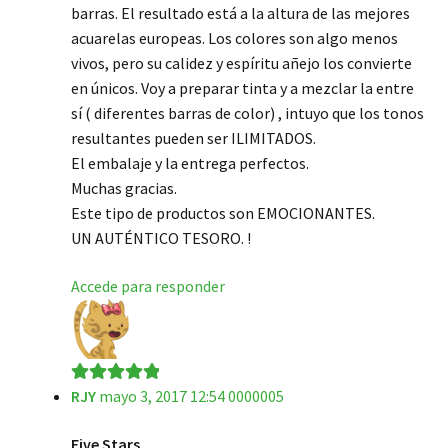
barras. El resultado está a la altura de las mejores
acuarelas europeas. Los colores son algo menos
vivos, pero su calidez y espíritu añejo los convierte
en únicos. Voy a preparar tinta y a mezclar la entre
sí ( diferentes barras de color) , intuyo que los tonos
resultantes pueden ser ILIMITADOS.
El embalaje y la entrega perfectos.
Muchas gracias.
Este tipo de productos son EMOCIONANTES.
UN AUTÉNTICO TESORO. !
Accede para responder
RJY
mayo 3, 2017 12:54 0000005
Valorado en
5
de 5
Five Stars