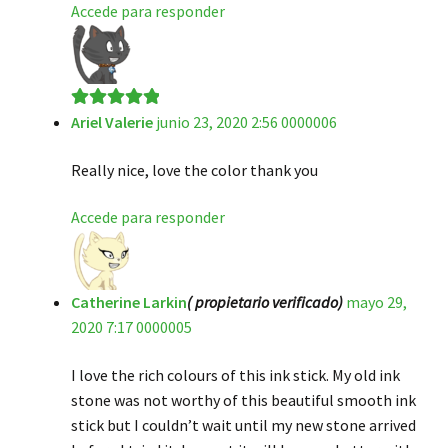
Accede para responder
Ariel Valerie
junio 23, 2020 2:56 0000006
Valorado en
5
de 5
Really nice, love the color thank you
Accede para responder
Catherine Larkin
( propietario verificado)
mayo 29,
2020 7:17 0000005
I love the rich colours of this ink stick. My old ink
stone was not worthy of this beautiful smooth ink
stick but I couldn’t wait until my new stone arrived