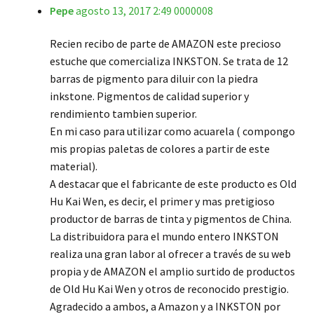
Pepe
agosto 13, 2017 2:49 0000008
Valorado en
5
de 5
Recien recibo de parte de AMAZON este precioso
estuche que comercializa INKSTON. Se trata de 12
barras de pigmento para diluir con la piedra
inkstone. Pigmentos de calidad superior y
rendimiento tambien superior.
En mi caso para utilizar como acuarela ( compongo
mis propias paletas de colores a partir de este
material).
A destacar que el fabricante de este producto es Old
Hu Kai Wen, es decir, el primer y mas pretigioso
productor de barras de tinta y pigmentos de China.
La distribuidora para el mundo entero INKSTON
realiza una gran labor al ofrecer a través de su web
propia y de AMAZON el amplio surtido de productos
de Old Hu Kai Wen y otros de reconocido prestigio.
Agradecido a ambos, a Amazon y a INKSTON por