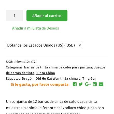
彩
Añadir al carrito
色
十
Añadir a mi Lista de Deseos
二
生
肖
12
Animales
SKU:
ohkwcs12sx12
del
Categorías:
barras de tinta china de color para pintura
,
Juegos
Zodiaco
de barras de tinta
,
Tinta China
Chino
Etiquetas:
Dragón
,
Old Hu Kai Wen tinta china Li Ting Gui
juego
Si le gusta, por favor comparta:
de
tinta
Un conjunto de 12 barras de tinta de color, cada tinta
de
muestra un animal diferente del zodiaco chino junto con
colores