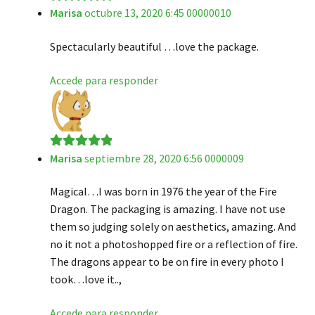
Marisa
octubre 13, 2020 6:45 00000010
Valorado en
5
de 5
Spectacularly beautiful …love the package.
Accede para responder
Marisa
septiembre 28, 2020 6:56 0000009
Valorado en
5
de 5
Magical…I was born in 1976 the year of the Fire
Dragon. The packaging is amazing. I have not use
them so judging solely on aesthetics, amazing. And
no it not a photoshopped fire or a reflection of fire.
The dragons appear to be on fire in every photo I
took…love it..,
Accede para responder