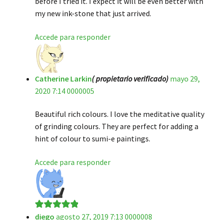
before I tried it. I expect it will be even better with
my new ink-stone that just arrived.
Accede para responder
Catherine Larkin
( propietario verificado)
mayo 29,
2020 7:14 0000005
Beautiful rich colours. I love the meditative quality
of grinding colours. They are perfect for adding a
hint of colour to sumi-e paintings.
Accede para responder
diego
agosto 27, 2019 7:13 0000008
Valorado en
5