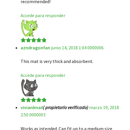
recommended!
Accede para responder
azndragonfan
junio 14, 2018 1:04 0000006
Valorado en
5
de 5
This mat is very thick and absorbent.
Accede para responder
vivianlmail
( propietario verificado)
marzo 19, 2018
Valorado en
5
2:50 0000003
de 5
Works as intended. Can fit up to a medium size