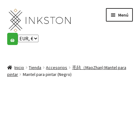
Ir
Ir
Menú
a
al
la
contenido
navegación
Tienda
Historias
Expandi
el
Inicio
Tienda
Accesorios
毛毡（MaoZhan) Mantel para
English
menú
pintar
Mantel para pintar (Negro)
hijo
Español
Français
Comunidad
Expandi
el
Cuenta
menú