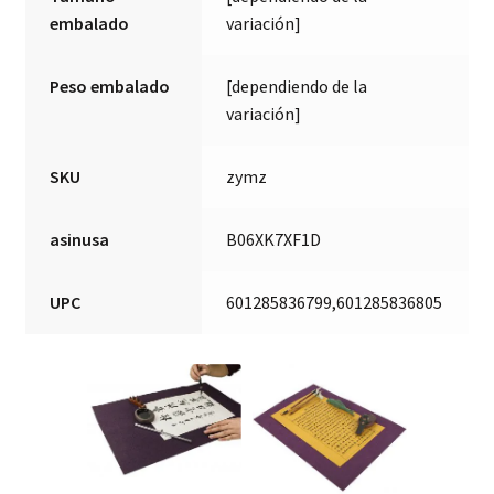
embalado
variación]
Peso embalado
[dependiendo de la
variación]
SKU
zymz
asinusa
B06XK7XF1D
UPC
601285836799,601285836805