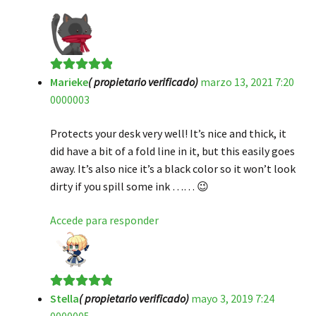
Marieke
( propietario verificado)
marzo 13, 2021 7:20
Valorado en
5
0000003
de 5
Protects your desk very well! It’s nice and thick, it
did have a bit of a fold line in it, but this easily goes
away. It’s also nice it’s a black color so it won’t look
dirty if you spill some ink …… 😉
Accede para responder
Stella
( propietario verificado)
mayo 3, 2019 7:24
Valorado en
5
0000005
de 5