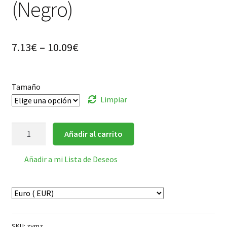
(Negro)
7.13
€
–
10.09
€
Tamaño
Limpiar
Mantel
Añadir al carrito
para
pintar
Añadir a mi Lista de Deseos
(Negro)
cantidad
SKU:
zymz