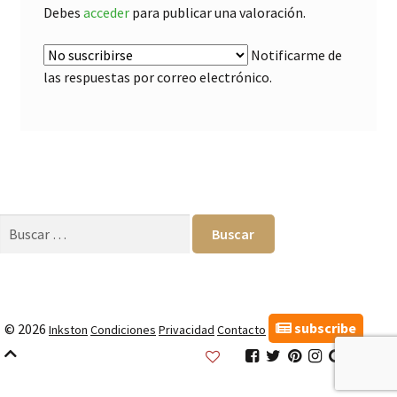
Debes
acceder
para publicar una valoración.
Notificarme de
las respuestas por correo electrónico.
Buscar:
subscribe
© 2026
Inkston
Condiciones
Privacidad
Contacto
Inkston
Inkston
Inkston
Inkston
Inkston
Inks
Facebook
Twitter
Pinterest
Instagram
Google
Link