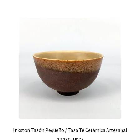
Inkston Tazón Pequeño / Taza Té Cerámica Artesanal
33.35
$
(
USD
)