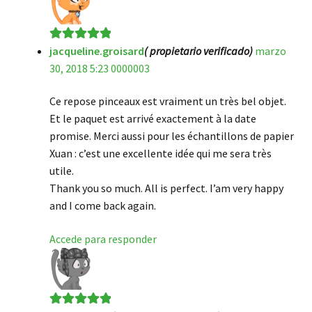
jacqueline.groisard
( propietario verificado)
marzo
Valorado en
5
30, 2018 5:23 0000003
de 5
Ce repose pinceaux est vraiment un très bel objet.
Et le paquet est arrivé exactement à la date
promise. Merci aussi pour les échantillons de papier
Xuan : c’est une excellente idée qui me sera très
utile.
Thank you so much. All is perfect. I’am very happy
and I come back again.
Accede para responder