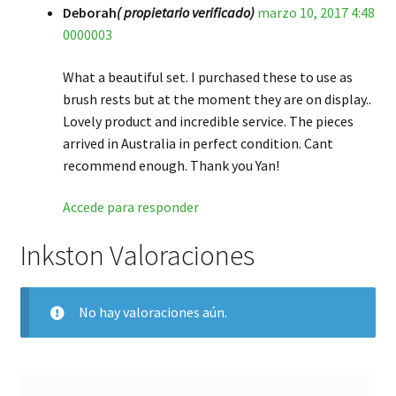
Deborah
( propietario verificado)
marzo 10, 2017 4:48
Valorado en
5
0000003
de 5
What a beautiful set. I purchased these to use as
brush rests but at the moment they are on display..
Lovely product and incredible service. The pieces
arrived in Australia in perfect condition. Cant
recommend enough. Thank you Yan!
Accede para responder
Inkston Valoraciones
No hay valoraciones aún.