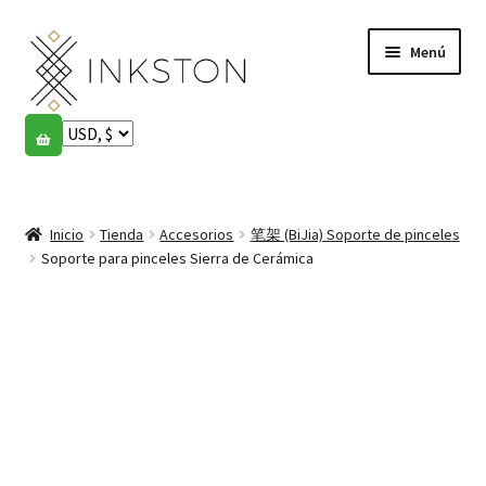
Ir
Ir
Menú
a
al
la
contenido
navegación
Tienda
Historias
Expandi
el
Inicio
Tienda
Accesorios
笔架 (BiJia) Soporte de pinceles
English
menú
Soporte para pinceles Sierra de Cerámica
hijo
Español
Français
Comunidad
Expandi
el
Cuenta
menú