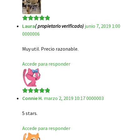
Laura
( propietario verificado)
junio 7, 2019 1:00
Valorado en
5
0000006
de 5
Muy util. Precio razonable.
Accede para responder
Connie H.
marzo 2, 2019 10:17 0000003
Valorado en
5
de 5
5 stars.
Accede para responder