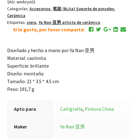
SKU:
wmbryn01
Categorías:
Accesorios
,
笔架 (BiJia) Soporte de pinceles
,
Cerámica
Etiquetas:
siera
,
Ya Nan 亚男 artista de cerámica
Si le gusta, por favor comparta:
Diseñado y hecho a mano por Ya Nan 亚男
Material: caolinita
Superficie: brillante
Diseño: montaña
Tamaño: 21 * 3.5 * 4.5 cm
Peso: 191,7 g
Apto para
Calligrafía
,
Pintura China
Maker
Ya Nan 亚男