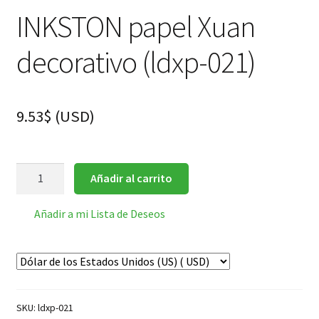
INKSTON papel Xuan
decorativo (ldxp-021)
9.53
$
(
USD
)
INKSTON
Añadir al carrito
papel
Xuan
Añadir a mi Lista de Deseos
decorativo
(ldxp-
021)
cantidad
SKU:
ldxp-021