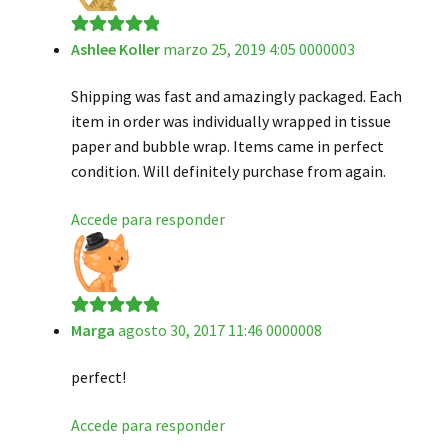
Ashlee Koller
marzo 25, 2019 4:05 0000003
Valorado en
5
de 5
Shipping was fast and amazingly packaged. Each
item in order was individually wrapped in tissue
paper and bubble wrap. Items came in perfect
condition. Will definitely purchase from again.
Accede para responder
Marga
agosto 30, 2017 11:46 0000008
Valorado en
5
de 5
perfect!
Accede para responder