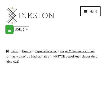
Ir
Ir
Menú
a
al
la
contenido
navegación
Tienda
Historias
Expandi
el
Inicio
Tienda
Papel artesanal
papel Xuan decorado en
English
menú
formas y diseños tradicionales
INKSTON papel Xuan decorativo
hijo
(ldxp-021)
Español
Français
Comunidad
Expandi
el
Cuenta
menú