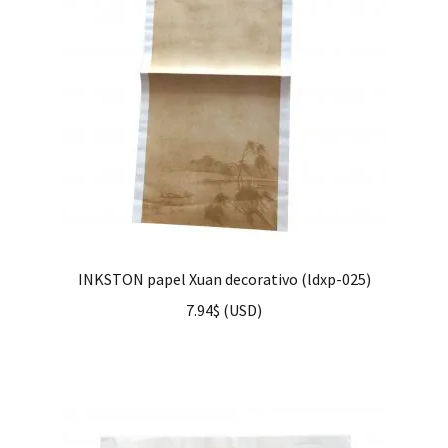
INKSTON papel Xuan decorativo (ldxp-025)
7.94
$
(
USD
)