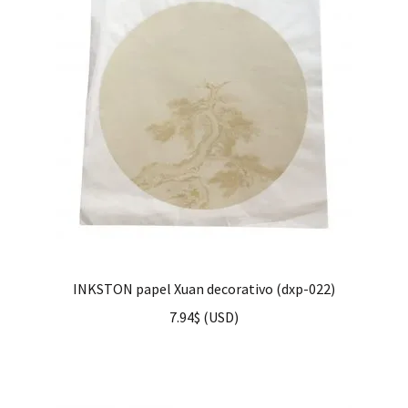
INKSTON papel Xuan decorativo (dxp-022)
7.94
$
(
USD
)