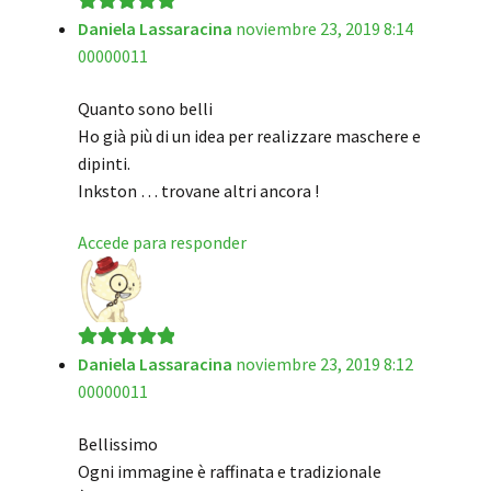
Daniela Lassaracina
noviembre 23, 2019 8:14
Valorado en
5
00000011
de 5
Quanto sono belli
Ho già più di un idea per realizzare maschere e
dipinti.
Inkston … trovane altri ancora !
Accede para responder
Daniela Lassaracina
noviembre 23, 2019 8:12
Valorado en
5
00000011
de 5
Bellissimo
Ogni immagine è raffinata e tradizionale