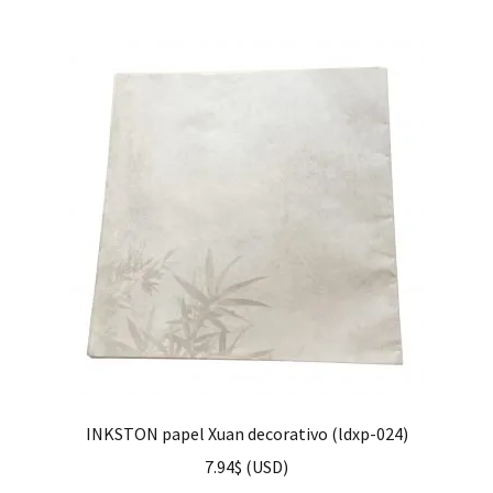
INKSTON papel Xuan decorativo (ldxp-024)
7.94
$
(
USD
)