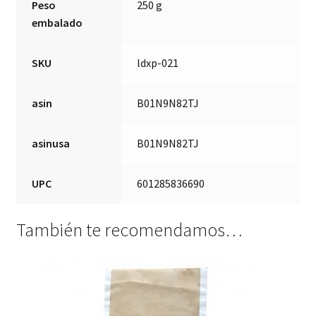
Peso
250 g
embalado
SKU
ldxp-021
asin
B01N9N82TJ
asinusa
B01N9N82TJ
UPC
601285836690
También te recomendamos…