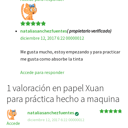
nataliasanchezfuentes
( propietario verificado)
Valorado en
5
diciembre 12, 2017 6:22 00000012
de 5
Me gusta mucho, estoy empezando y para practicar
me gusta como absorbe la tinta
Accede para responder
1 valoración en
papel Xuan
para práctica hecho a maquina
nataliasanchezfuentes
Valorado en
diciembre 12, 2017 6:22 00000012
5
de 5
Accede