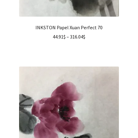
INKSTON Papel Xuan Perfect 70
44.91
$
–
316.04
$