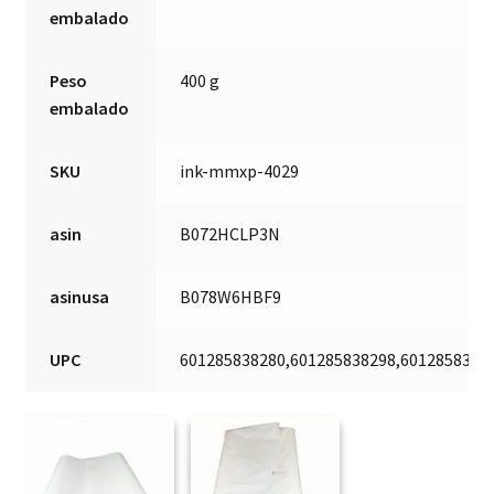
embalado
Peso
400 g
embalado
SKU
ink-mmxp-4029
asin
B072HCLP3N
asinusa
B078W6HBF9
UPC
601285838280,601285838298,6012858383