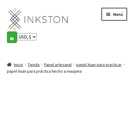
Ir
Ir
Menú
a
al
la
contenido
navegación
Tienda
Historias
Expandi
el
Inicio
Tienda
Papel artesanal
papel Xuan para practicar
English
menú
papel Xuan para práctica hecho a maquina
hijo
Español
Français
Comunidad
Expandi
el
Cuenta
menú