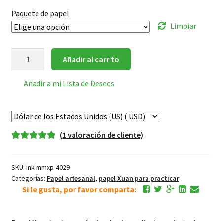
Paquete de papel
Limpiar
papel
Añadir al carrito
Xuan
para
Añadir a mi Lista de Deseos
práctica
hecho
a
maquina
(
1
valoración de cliente)
cantidad
Valorado
1
5.00
sobre 5
SKU:
ink-mmxp-4029
basado en
Categorías:
Papel artesanal
,
papel Xuan para practicar
puntuación
Si le gusta, por favor comparta:
de cliente