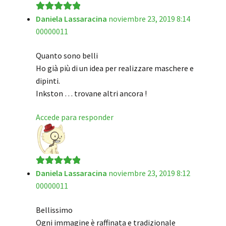
Daniela Lassaracina
noviembre 23, 2019 8:14
Valorado en
5
00000011
de 5
Quanto sono belli
Ho già più di un idea per realizzare maschere e
dipinti.
Inkston … trovane altri ancora !
Accede para responder
Daniela Lassaracina
noviembre 23, 2019 8:12
Valorado en
5
00000011
de 5
Bellissimo
Ogni immagine è raffinata e tradizionale