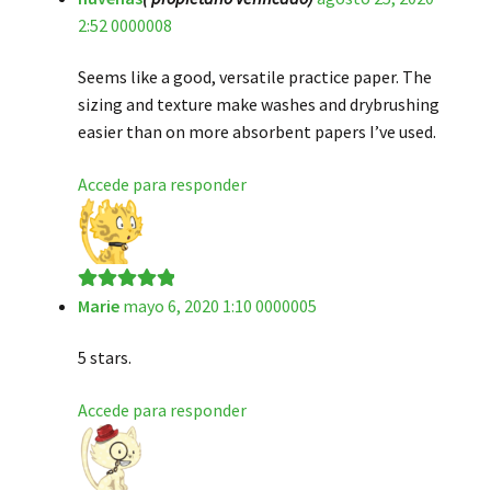
2:52 0000008
de 5
Seems like a good, versatile practice paper. The
sizing and texture make washes and drybrushing
easier than on more absorbent papers I’ve used.
Accede para responder
Marie
mayo 6, 2020 1:10 0000005
Valorado en
5
de 5
5 stars.
Accede para responder