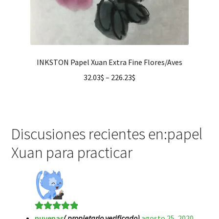
INKSTON Papel Xuan Extra Fine Flores/Aves
32.03
$
–
226.23
$
Discusiones recientes en:papel
Xuan para practicar
nuvenas
( propietario verificado)
agosto 25, 2020
Valorado en
5