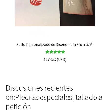
Sello Personalizado de Diseño – Jin Shen 金声
Valorado en
127.05
$
(
USD
)
5.00
de 5
Discusiones recientes
en:Piedras especiales, tallado a
petición