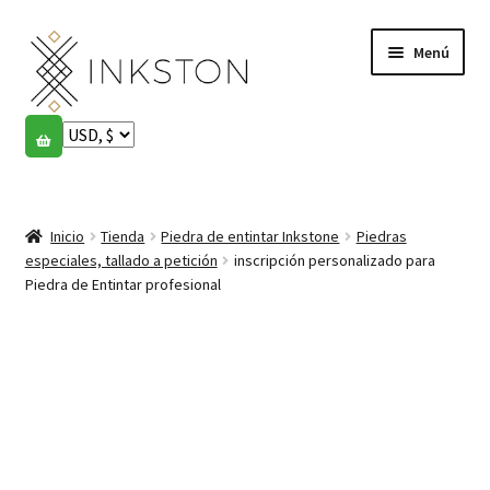
Ir
Ir
Menú
a
al
la
contenido
navegación
Tienda
Historias
Expandi
el
Inicio
Tienda
Piedra de entintar Inkstone
Piedras
English
menú
especiales, tallado a petición
inscripción personalizado para
hijo
Piedra de Entintar profesional
Español
Français
Comunidad
Expandi
el
Cuenta
menú