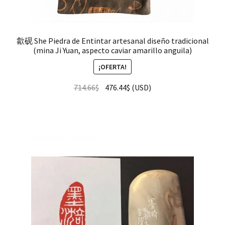
歙砚 She Piedra de Entintar artesanal diseño tradicional
(mina Ji Yuan, aspecto caviar amarillo anguila)
¡OFERTA!
714.66
$
476.44
$
(
USD
)