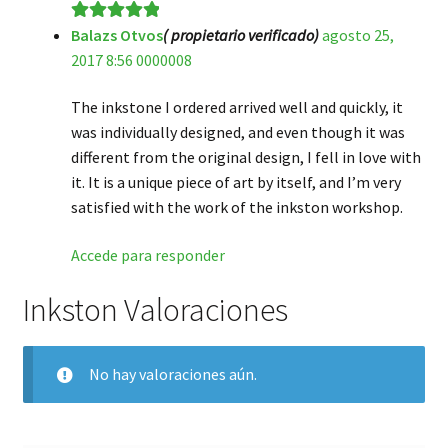
Balazs Otvos
( propietario verificado)
agosto 25,
Valorado en
5
2017 8:56 0000008
de 5
The inkstone I ordered arrived well and quickly, it
was individually designed, and even though it was
different from the original design, I fell in love with
it. It is a unique piece of art by itself, and I’m very
satisfied with the work of the inkston workshop.
Accede para responder
Inkston Valoraciones
No hay valoraciones aún.