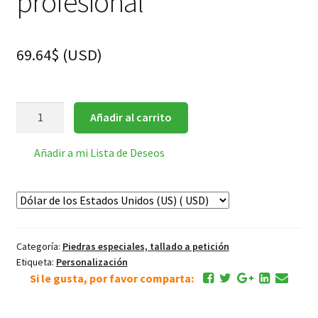
profesional
69.64
$
(
USD
)
inscripción
Añadir al carrito
personalizado
para
Añadir a mi Lista de Deseos
Piedra
de
Entintar
profesional
cantidad
Categoría:
Piedras especiales, tallado a petición
Etiqueta:
Personalización
Si le gusta, por favor comparta: