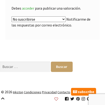
Debes
acceder
para publicar una valoración.
Notificarme de
las respuestas por correo electrónico.
Buscar:
subscribe
© 2026
Inkston
Condiciones
Privacidad
Contacto
Inkston
Inkston
Inkston
Inkston
Inkston
Inks
Facebook
Twitter
Pinterest
Instagram
Google
Link