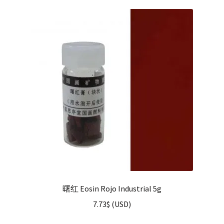
曙红 Eosin Rojo Industrial 5g
7.73
$
(
USD
)