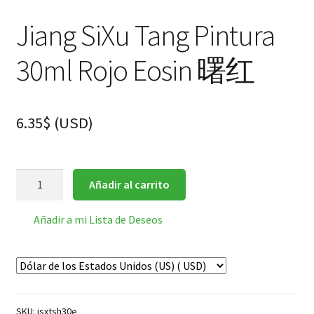
Jiang SiXu Tang Pintura
30ml Rojo Eosin 曙红
6.35
$
(
USD
)
Jiang
Añadir al carrito
SiXu
Tang
Añadir a mi Lista de Deseos
Pintura
30ml
Rojo
Eosin
曙
SKU:
jsxtsh30e