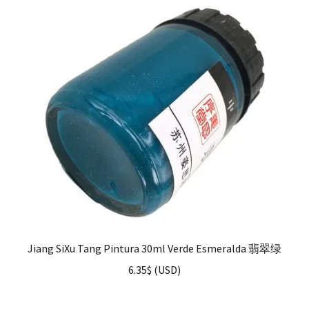
Jiang SiXu Tang Pintura 30ml Verde Esmeralda 翡翠绿
6.35
$
(
USD
)