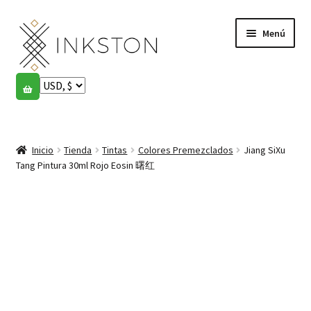
Ir
Ir
Menú
a
al
la
contenido
navegación
Tienda
Historias
Expandi
el
Inicio
Tienda
Tintas
Colores Premezclados
Jiang SiXu
English
menú
Tang Pintura 30ml Rojo Eosin 曙红
hijo
Español
Français
Comunidad
Expandi
el
Cuenta
menú