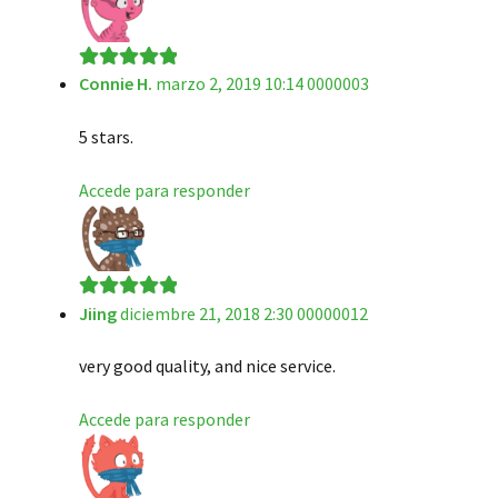
Connie H.
marzo 2, 2019 10:14 0000003
Valorado en
5
de 5
5 stars.
Accede para responder
Jiing
diciembre 21, 2018 2:30 00000012
Valorado en
5
de 5
very good quality, and nice service.
Accede para responder