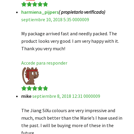
harmiena_pijpers
( propietario verificado)
Valorado en
5
septiembre 10, 2018 5:35 0000009
de 5
My package arrived fast and needly packed. The
product looks very good. I am very happy with it.
Thank you very much!
Accede para responder
mike
septiembre 8, 2018 12:31 0000009
Valorado en
5
de 5
The Jiang SiXu colours are very impressive and
much, much better than the Marie’s I have used in
the past. I will be buying more of these in the
future.