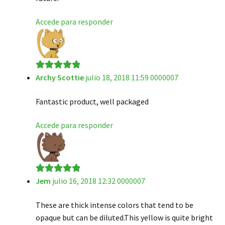
Accede para responder
Archy Scottie
julio 18, 2018 11:59 0000007
Valorado en
5
de 5
Fantastic product, well packaged
Accede para responder
Jem
julio 16, 2018 12:32 0000007
Valorado en
5
de 5
These are thick intense colors that tend to be
opaque but can be diluted.This yellow is quite bright