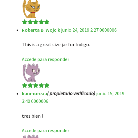
Roberta B. Wojcik
junio 24, 2019 2:27 0000006
Valorado en
5
de 5
This is a great size jar for Indigo.
Accede para responder
kunmoreau
( propietario verificado)
junio 15, 2019
Valorado en
5
3:40 0000006
de 5
tres bien !
Accede para responder