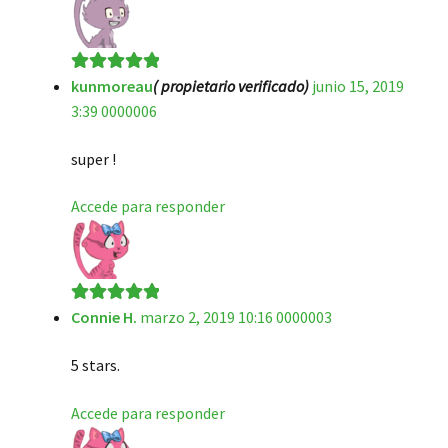
kunmoreau
( propietario verificado)
junio 15, 2019
Valorado en
5
3:39 0000006
de 5
super !
Accede para responder
Connie H.
marzo 2, 2019 10:16 0000003
Valorado en
5
de 5
5 stars.
Accede para responder