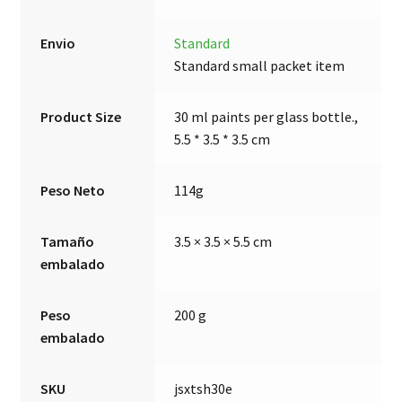
Envio
Standard
Standard small packet item
Product Size
30 ml paints per glass bottle.,
5.5 * 3.5 * 3.5 cm
Peso Neto
114g
Tamaño
3.5 × 3.5 × 5.5 cm
embalado
Peso
200 g
embalado
SKU
jsxtsh30e