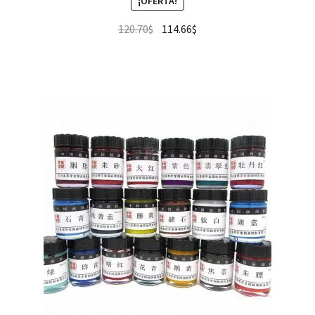
¡OFERTA!
120.70
$
114.66
$