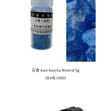
石青 Azul Azurita Mineral 5g
18.04
$
(
USD
)