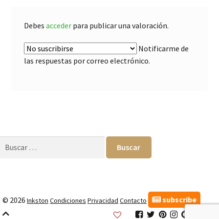
Debes
acceder
para publicar una valoración.
Notificarme de
las respuestas por correo electrónico.
Buscar:
subscribe
© 2026
Inkston
Condiciones
Privacidad
Contacto
Inkston
Inkston
Inkston
Inkston
Inkston
Inks