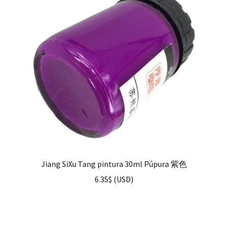
Jiang SiXu Tang pintura 30ml Púpura 紫色
6.35
$
(
USD
)