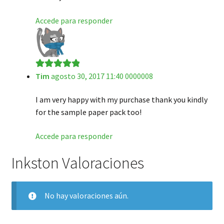
Accede para responder
Tim
agosto 30, 2017 11:40 0000008
Valorado en
5
de 5
I am very happy with my purchase thank you kindly
for the sample paper pack too!
Accede para responder
Inkston Valoraciones
No hay valoraciones aún.