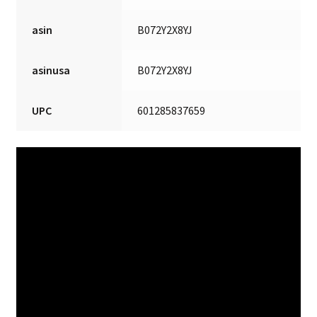
asin
B072Y2X8YJ
asinusa
B072Y2X8YJ
UPC
601285837659