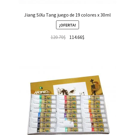
Jiang SiXu Tang juego de 19 colores x 30ml
¡OFERTA!
120.70
$
114.66
$