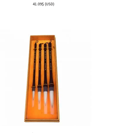
41.09
$
(
USD
)