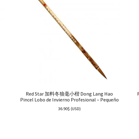
Red Star 加料冬狼毫小楷 Dong Lang Hao
e
Pincel Lobo de Invierno Profesional – Pequeño
36.90
$
(
USD
)