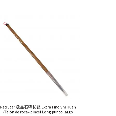
Red Star 极品石獾长锋 Extra Fino Shi Huan
«Tejón de roca» pincel Long punto largo