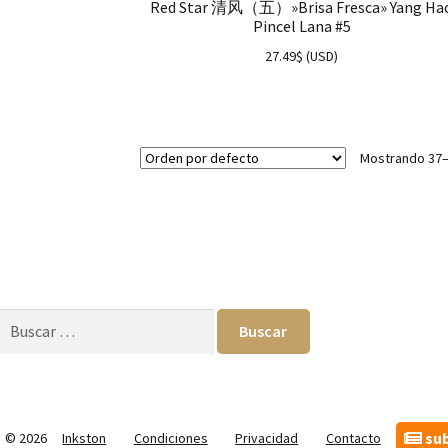
Red Star 清风（五）»Brisa Fresca» Yang Ha
Pincel Lana #5
27.49
$
(
USD
)
Mostrando 37–
Buscar:
sub
© 2026
Inkston
Condiciones
Privacidad
Contacto