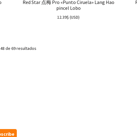
o
Red Star 点梅 Pro «Punto Ciruela» Lang Hao
pincel Lobo
12.39
$
(
USD
)
48 de 69 resultados
scribe