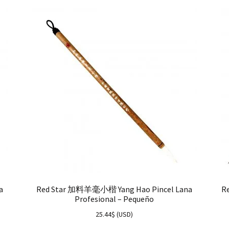
a
Red Star 加料羊毫小楷 Yang Hao Pincel Lana
R
Profesional – Pequeño
25.44
$
(
USD
)