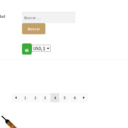
Buscar:
dad
1
2
3
4
5
6