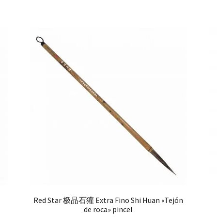
Red Star 极品石獾 Extra Fino Shi Huan «Tejón
de roca» pincel