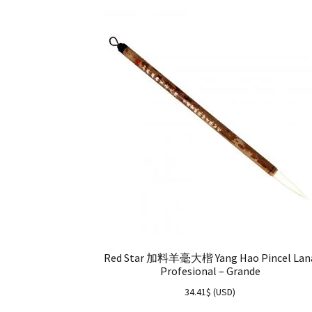
Red Star 加料羊毫大楷 Yang Hao Pincel Lan
Profesional – Grande
34.41
$
(
USD
)