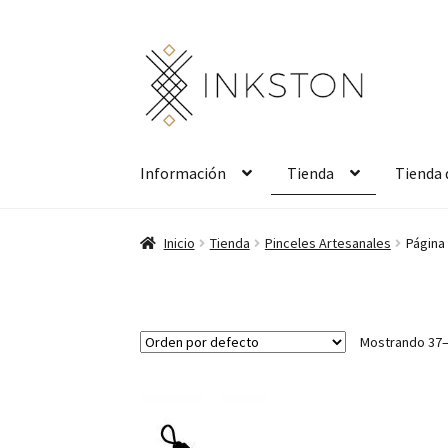
Ir
Ir
a
al
la
contenido
navegación
Información
Tienda
Tienda 
Inicio
Tienda
Pinceles Artesanales
Página
Mostrando 37–