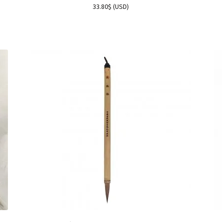
33.80
$
(
USD
)