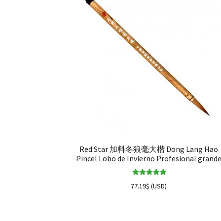
Red Star 加料冬狼毫大楷 Dong Lang Hao
Pincel Lobo de Invierno Profesional grand
Valorado en
77.19
$
(
USD
)
5.00
de 5