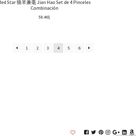
Red Star 狼羊兼毫 Jian Hao Set de 4 Pinceles
Combinación
58.46
$
1
2
3
4
5
6
Inkston
Inkston
Inkston
Inkston
Inkston
Inks