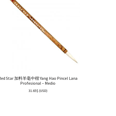
Red Star 加料羊毫中楷 Yang Hao Pincel Lana
Profesional – Medio
31.65
$
(
USD
)