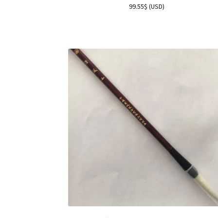
99.55
$
(
USD
)