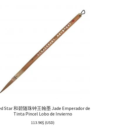
ed Star 和碧随珠钟王翰墨 Jade Emperador de
Tinta Pincel Lobo de Invierno
113.96
$
(
USD
)