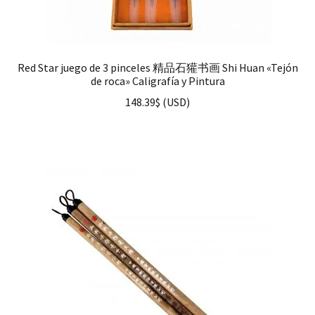
Red Star juego de 3 pinceles 精品石獾书画 Shi Huan «Tejón
de roca» Caligrafía y Pintura
148.39
$
(
USD
)