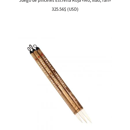
Juego de pinceles Estrella Roja «Mo, xiao, ran»
325.56
$
(
USD
)