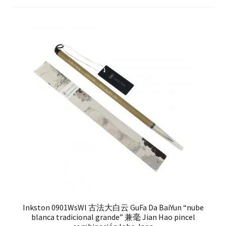
hijo
FAQ
Inkston 0901WsWl 古法大白云 GuFa Da BaiYun “nube
blanca tradicional grande” 兼毫 Jian Hao pincel