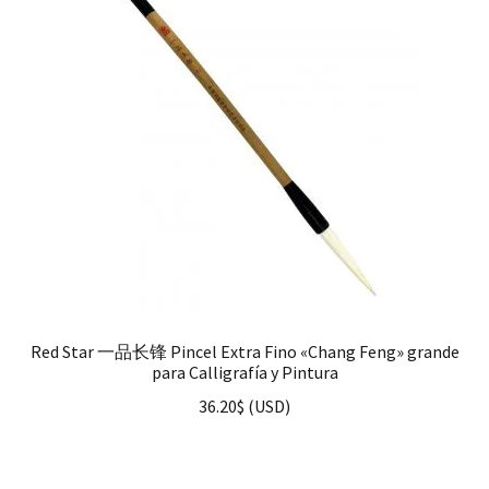
Red Star 一品长锋 Pincel Extra Fino «Chang Feng» grande
para Calligrafía y Pintura
36.20
$
(
USD
)