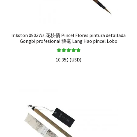
Inkston 0903Ws 花枝俏 Pincel Flores pintura detallada
Gongbi profesional 狼毫 Lang Hao pincel Lobo
Valorado en
10.35
$
(
USD
)
5.00
de 5