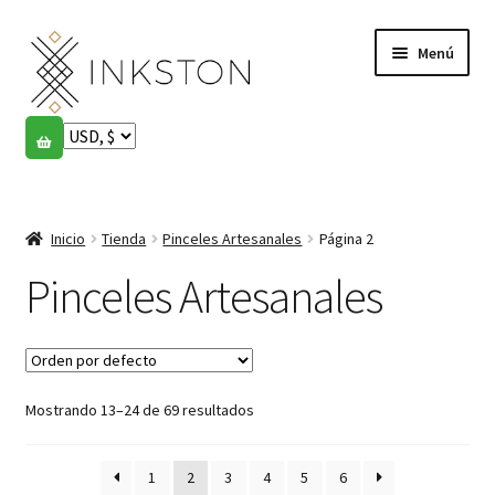
Ir
Ir
Menú
a
al
la
contenido
navegación
Tienda
Historias
Expandi
el
Inicio
Tienda
Pinceles Artesanales
Página 2
English
menú
hijo
Pinceles Artesanales
Español
Français
Mostrando 13–24 de 69 resultados
Comunidad
Expandi
el
Cuenta
menú
1
2
3
4
5
6