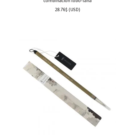
combinación lobo-lana
28.76
$
(
USD
)