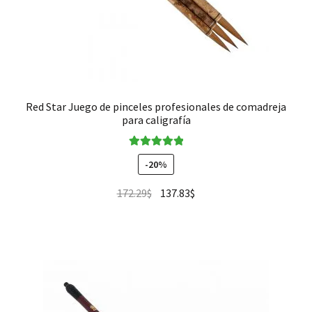
Red Star Juego de pinceles profesionales de comadreja
para caligrafía
Valorado en
-20%
5.00
de 5
172.29
$
137.83
$