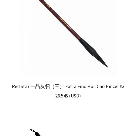
Red Star 一品灰貂（三） Extra Fino Hui Diao Pincel #3
26.54
$
(
USD
)