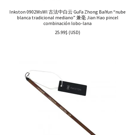
Inkston 0902WsWl 古法中白云 GuFa Zhong BaiYun “nube
blanca tradicional mediano” 兼毫 Jian Hao pincel
combinación lobo-lana
25.99
$
(
USD
)