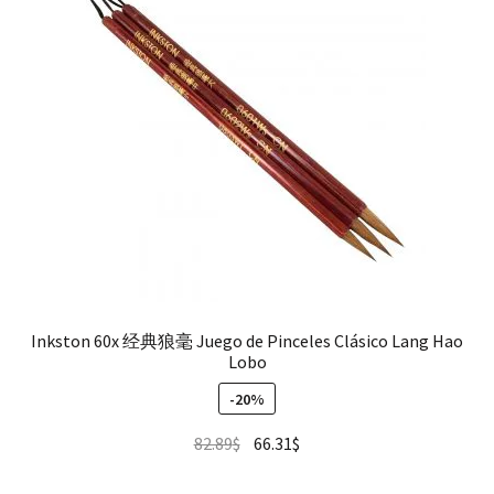
Inkston 60x 经典狼毫 Juego de Pinceles Clásico Lang Hao
Lobo
-20%
82.89
$
66.31
$