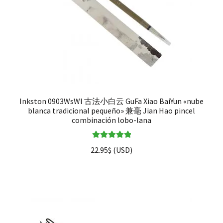
Inkston 0903WsWl 古法小白云 GuFa Xiao BaiYun «nube
blanca tradicional pequeño» 兼毫 Jian Hao pincel
combinación lobo-lana
Valorado en
22.95
$
(
USD
)
5.00
de 5