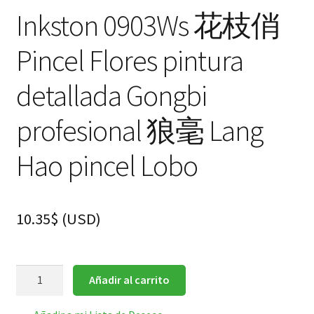
Inkston 0903Ws 花枝俏
Pincel Flores pintura
detallada Gongbi
profesional 狼毫 Lang
Hao pincel Lobo
10.35
$
(
USD
)
Inkston
Añadir al carrito
0903Ws
花