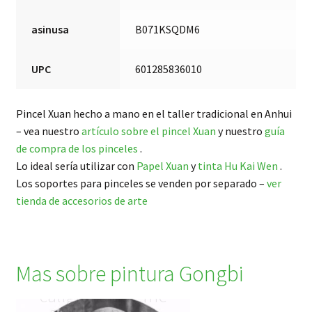
asinusa
B071KSQDM6
UPC
601285836010
Pincel Xuan hecho a mano en el taller tradicional en Anhui
– vea nuestro
artículo sobre el pincel Xuan
y nuestro
guía
de compra de los pinceles
.
Lo ideal sería utilizar con
Papel Xuan
y
tinta Hu Kai Wen
.
Los soportes para pinceles se venden por separado –
ver
tienda de accesorios de arte
Mas sobre pintura Gongbi
于非闇 Yu Fei An: la
caligrafía que me