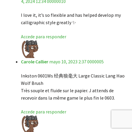
4, 2024 12:34 00000010
de 5
I love it, it’s so flexible and has helped develop my
calligraphic style greatly ✨
Accede para responder
Carole Callier
mayo 10, 2023 2:37 0000005
Inkston 0601Ws 经典狼毫大 Large Classic Lang Hao
Wolf Brush
Très souple et fluide sur le papier. J attends de
recevoir dans la même game le plus fin le 0603.
Accede para responder