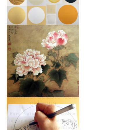
GongBi pintura
detallada de la dinastía
Song
Selección de cuadros de pintura
detallada Gongbi de la dinastía
Song, con plantillas para realizar
versiones como explicado en "Como
Pintar GongbiHua"
Como pintar Gong Bi
Hua: Flor de Loto fuera
del agua
En este artículo vamos a mostrar
como pintar el cuadro Flor de Loto
Fuera del Agua, con texto fotos y