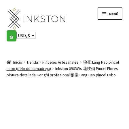
Ir
Ir
Menú
a
al
la
contenido
navegación
Tienda
Historias
Expandi
el
Inicio
Tienda
Pinceles Artesanales
狼毫 Lang Hao pincel
English
menú
Lobo (pelo de comadreja)
Inkston 0903Ws 花枝俏 Pincel Flores
hijo
pintura detallada Gongbi profesional 狼毫 Lang Hao pincel Lobo
Español
Français
Comunidad
Expandi
el
Cuenta
menú