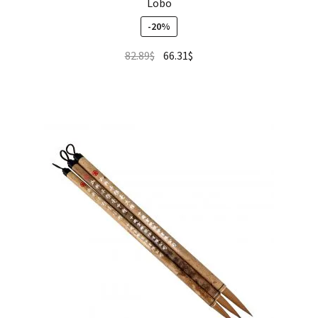
Lobo
-20%
82.89
$
66.31
$