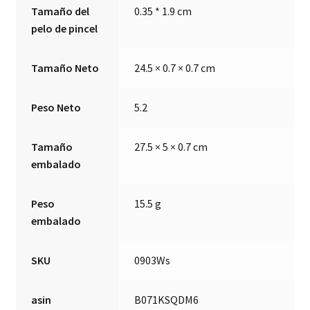
Tamaño del
0.35 * 1.9 cm
pelo de pincel
Tamaño Neto
24.5 × 0.7 × 0.7 cm
Peso Neto
5.2
Tamaño
27.5 × 5 × 0.7 cm
embalado
Peso
15.5 g
embalado
SKU
0903Ws
asin
B071KSQDM6