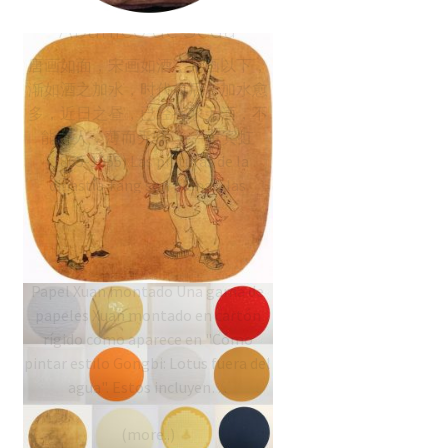
Pintura Song sobre
Abanico de Seda
唐画如面，宋画如酒，元画以下，
渐如酒之加水，时代愈后，加水愈
多，近日之昼，已经有水无酒，不
能醉人，薄而无味。--- 黄宾虹
(1865-1955) Las pinturas de la
dinastía Tang son planas, las
pinturas de la dinastía Song son el
vino, las pinturas de la dinastía
Papel Xuan decorativo
Yuan…
Papel Xuan montado Una gama de
papeles Xuan montado en cartón
rígido como aparece en "Cómo
pintar estilo Gongbi: Lotus fuera del
agua". Estos incluyen…