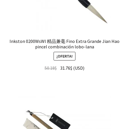
Inkston 0200WsWl 精品兼毫 Fino Extra Grande Jian Hao
pincel combinación lobo-lana
¡OFERTA!
50.18
$
31.76
$
(
USD
)