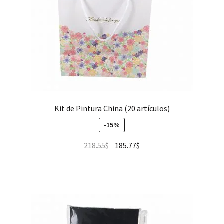
Kit de Pintura China (20 artículos)
-15%
218.55
$
185.77
$