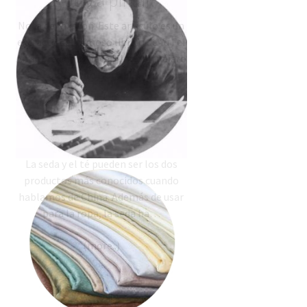
ayudó a pintar.
Nota de Inkston: Este artículo es un
extracto del famoso librito de Yu Fei
An sobre cómo hacer flor y un pájaro
al estilo Gongbi.…
Seda para Pintar
La seda y el té pueden ser los dos
productos más conocidos cuando
hablamos de China. Además de usar
para la ropa, la seda ha…