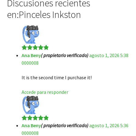
Discusiones recientes
en:Pinceles Inkston
Ana Beny
( propietario verificado)
agosto 1, 2026 5:38
Valorado en
5
0000008
de 5
It is the second time I purchase it!
Accede para responder
Ana Beny
( propietario verificado)
agosto 1, 2026 5:36
Valorado en
5
0000008
de 5