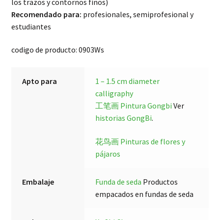
los trazos y contornos finos)
Recomendado para:
profesionales, semiprofesional y
estudiantes
codigo de producto: 0903Ws
Apto para
1 – 1.5 cm diameter
calligraphy
工笔画 Pintura Gongbi
Ver
historias GongBi
.
花鸟画 Pinturas de flores y
pájaros
Embalaje
Funda de seda
Productos
empacados en fundas de seda