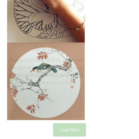
videos. Este es un ejercicio…
Huang Guohong 黄国
鸿 pintura detallada
GongBi
Huang Guohong 黄国鸿, pintor de
Gongbi de Shexian, Huizhou, cerca
de Huangshan en Anhui nos explica
este estilo de pintura china.
Load More