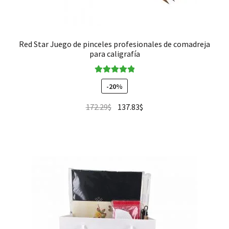
Red Star Juego de pinceles profesionales de comadreja
para caligrafía
Valorado en
-20%
5.00
de 5
172.29
$
137.83
$