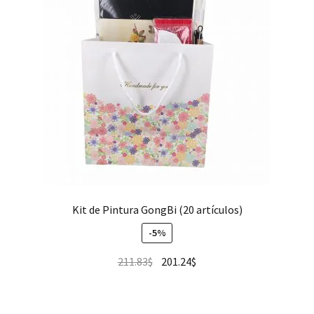
Kit de Pintura GongBi (20 artículos)
-5%
211.83
$
201.24
$