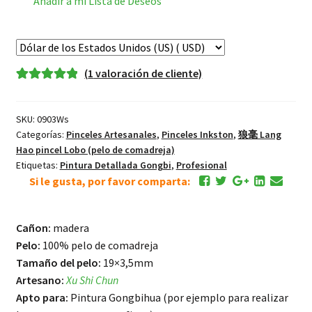
Añadir a mi Lista de Deseos
枝
俏
Pincel
Flores
(
1
valoración de cliente)
pintura
Valorado
1
detallada
5.00
sobre 5
Gongbi
SKU:
0903Ws
basado en
profesional
Categorías:
Pinceles Artesanales
,
Pinceles Inkston
,
狼毫 Lang
puntuación
狼
Hao pincel Lobo (pelo de comadreja)
de cliente
Etiquetas:
Pintura Detallada Gongbi
,
Profesional
毫
Si le gusta, por favor comparta:
Lang
Hao
pincel
Cañon:
madera
Lobo
Pelo:
100% pelo de comadreja
cantidad
Tamaño del pelo:
19×3,5mm
Artesano:
Xu Shi Chun
Apto para:
Pintura Gongbihua (por ejemplo para realizar