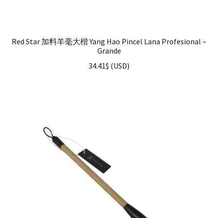
Red Star 加料羊毫大楷 Yang Hao Pincel Lana Profesional –
Grande
34.41
$
(
USD
)