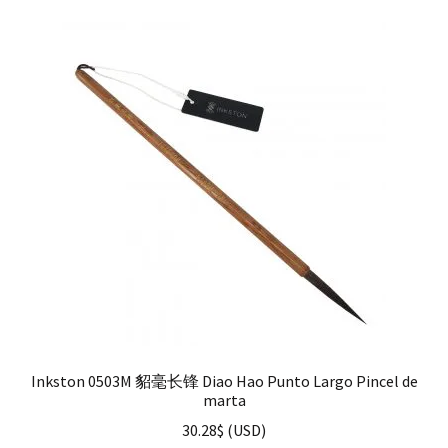
Inkston 0503M 貂毫长锋 Diao Hao Punto Largo Pincel de
marta
30.28
$
(
USD
)