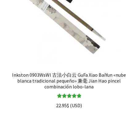
Inkston 0903WsWl 古法小白云 GuFa Xiao BaiYun «nube
blanca tradicional pequeño» 兼毫 Jian Hao pincel
combinación lobo-lana
Valorado en
22.95
$
(
USD
)
5.00
de 5