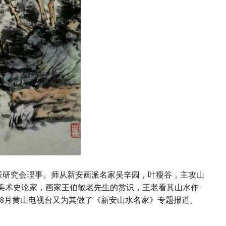
派研究会理事。师从新安画派名家吴辛园，叶瘦谷，主攻山
美术史论家，画家王伯敏老先生的赏识，王老看其山水作
1年8月黄山电视台又为其做了《新安山水名家》专题报道。