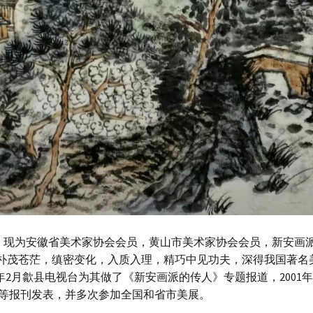
学。现为安徽省美术家协会会员，黄山市美术家协会会员，新安画
朴茂苍茫，缜密变化，入质入理，精巧中见功夫，深得我国著名
9年2月歙县电视台为其做了《新安画派的传人》专题报道，200
报等报刊发表，并多次参加全国和省市美展。