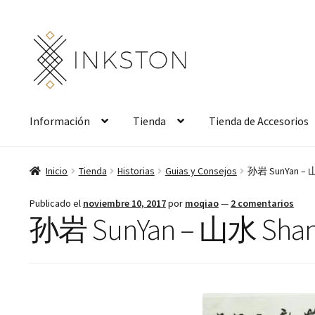
Ir
Ir
a
al
la
contenido
navegación
Información
Tienda
Tienda de Accesorios
Inicio
Tienda
Historias
Guias y Consejos
孙岩 SunYan – 山
Publicado el
noviembre 10, 2017
por
moqiao
—
2 comentarios
孙岩 SunYan – 山水 ShanSh