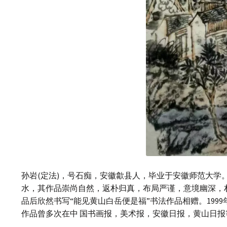
孙岩(定法)，号石痴，安徽歙县人，毕业于安徽师范大
水，其作品崇尚自然，返朴归真，布局严谨，意境幽深，
品后欣然书写“能见黄山白岳便是福”书法作品相赠。199
作品曾多次在中 国书画报，美术报，安徽日报，黄山日