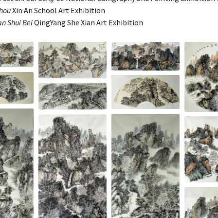
Zhou
Xin An School Art Exhibition
n Shui Bei
QingYang She Xian Art Exhibition