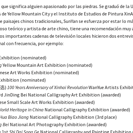
, que significa alguien apasionado por las piedras. Se graduó de la
as de Yellow Mountain City y el Instituto de Estudios de Pintura Xi
de paisajes chinos tradicionales, SunYan se esfuerza por estar lo m
oso teórico y artista de arte chino, tiene una recomendación muy al
dos importantes cadenas de televisión locales hicieron dos entrevi
nal con frecuencia, por ejemplo:
ibition (nominated)
g
Yellow Mountain Art Exhibition (nominated)
nese Art Works Exhibition (nominated)
bition (nominated)
选)
100 Years Anniversary of Xinhai Revolution
WanYue Artists Exhibi
i National Calligraphy Art Exhibition (awarded)
 Scale Art Works Exhibition (awarded)
orld Heritage in China
National Calligraphy Exhibition (awarded)
Hua Biao Jiang
National Calligraphy Exhibition (3rd place)
g Bei
National Art Photography Exhibition (awarded)
1st
Shi Dai Song Ge
National Calligraphy and Painting Exhibition