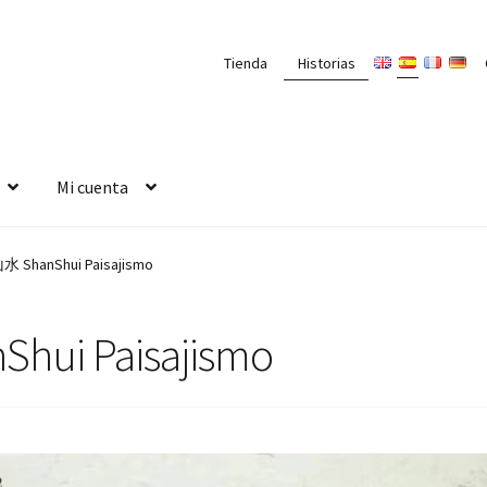
Tienda
Historias
Mi cuenta
水 ShanShui Paisajismo
ui Paisajismo