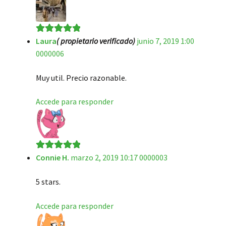
Laura
( propietario verificado)
junio 7, 2019 1:00
Valorado en
5
0000006
de 5
Muy util. Precio razonable.
Accede para responder
Connie H.
marzo 2, 2019 10:17 0000003
Valorado en
5
de 5
5 stars.
Accede para responder