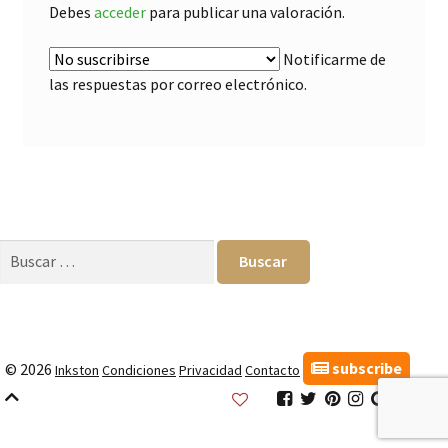
Debes
acceder
para publicar una valoración.
Notificarme de
las respuestas por correo electrónico.
Buscar:
subscribe
© 2026
Inkston
Condiciones
Privacidad
Contacto
Inkston
Inkston
Inkston
Inkston
Inkston
Inks
Facebook
Twitter
Pinterest
Instagram
Google
Link