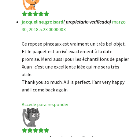
jacqueline.groisard
( propietario verificado)
marzo
Valorado en
5
30, 2018 5:23 0000003
de 5
Ce repose pinceaux est vraiment un très bel objet.
Et le paquet est arrivé exactement à la date
promise. Merci aussi pour les échantillons de papier
Xuan : c’est une excellente idée qui me sera très
utile.
Thank you so much. All is perfect. I’am very happy
and I come back again.
Accede para responder