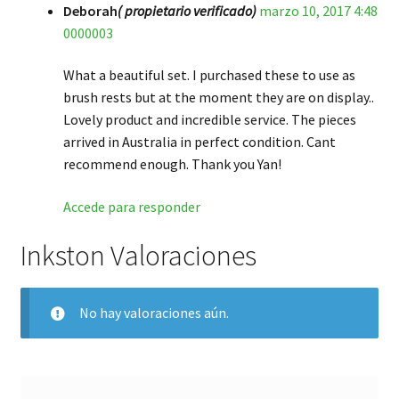
Deborah
( propietario verificado)
marzo 10, 2017 4:48
Valorado en
5
0000003
de 5
What a beautiful set. I purchased these to use as
brush rests but at the moment they are on display..
Lovely product and incredible service. The pieces
arrived in Australia in perfect condition. Cant
recommend enough. Thank you Yan!
Accede para responder
Inkston Valoraciones
No hay valoraciones aún.