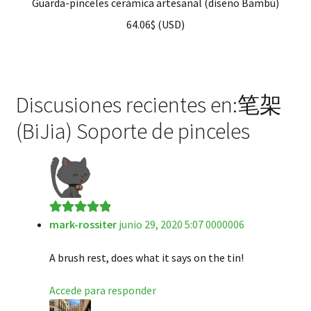
Guarda-pinceles cerámica artesanal (diseño Bambú)
64.06
$
(
USD
)
Discusiones recientes en:笔架
(BiJia) Soporte de pinceles
mark-rossiter
junio 29, 2020 5:07 0000006
Valorado en
5
de 5
A brush rest, does what it says on the tin!
Accede para responder