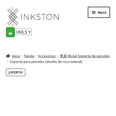
Ir
Ir
Menú
a
al
la
contenido
navegación
Tienda
Historias
Expandi
el
Inicio
Tienda
Accesorios
笔架 (BiJia) Soporte de pinceles
English
menú
Soporte para pinceles (diseño de roca natural)
hijo
Español
¡OFERTA!
Français
Comunidad
Expandi
el
Cuenta
menú