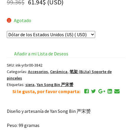
99.36
$
61.94
$
(
USD
)
Agotado
Añadir a mi Lista de Deseos
SKU:
ink-yrbr00-3842
Categorías:
Accesorios
,
Cerámica
,
笔架 (BiJia) Soporte de
pinceles
Etiquetas:
siera
,
Yan Song Bin 严宋赟
Si le gusta, por favor comparta:
Diseño y artesanía de Yan Song Bin 严宋赟
Peso: 99 gramas