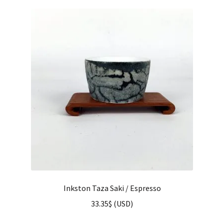
Inkston Taza Saki / Espresso
33.35
$
(
USD
)