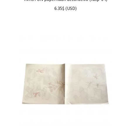
6.35
$
(
USD
)