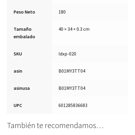
Peso Neto
180
Tamaño
40 × 34 × 0.3 cm
embalado
SKU
ldxp-020
asin
B01MY3TT04
asinusa
B01MY3TT04
UPC
601285836683
También te recomendamos…