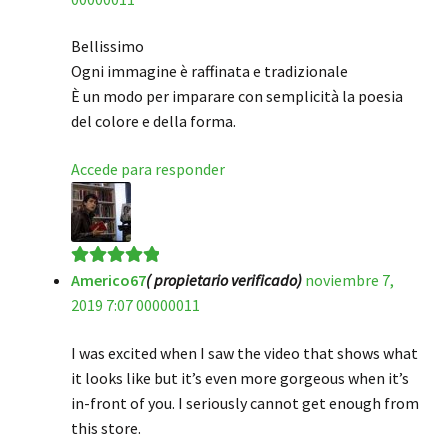
Bellissimo
Ogni immagine è raffinata e tradizionale
È un modo per imparare con semplicità la poesia
del colore e della forma.
Accede para responder
Americo67
( propietario verificado)
noviembre 7,
Valorado en
5
2019 7:07 00000011
de 5
I was excited when I saw the video that shows what
it looks like but it’s even more gorgeous when it’s
in-front of you. I seriously cannot get enough from
this store.