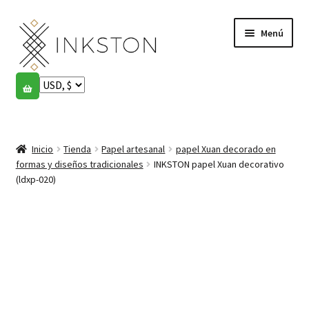
Ir
Ir
Menú
a
al
la
contenido
navegación
Tienda
Historias
Expandi
el
Inicio
Tienda
Papel artesanal
papel Xuan decorado en
English
menú
formas y diseños tradicionales
INKSTON papel Xuan decorativo
hijo
(ldxp-020)
Español
Français
Comunidad
Expandi
el
Cuenta
menú