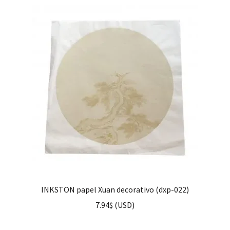
INKSTON papel Xuan decorativo (dxp-022)
7.94
$
(
USD
)