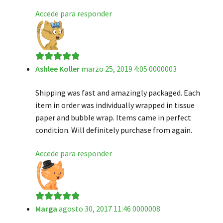
Accede para responder
Ashlee Koller
marzo 25, 2019 4:05 0000003
Valorado en
5
de 5
Shipping was fast and amazingly packaged. Each
item in order was individually wrapped in tissue
paper and bubble wrap. Items came in perfect
condition. Will definitely purchase from again.
Accede para responder
Marga
agosto 30, 2017 11:46 0000008
Valorado en
5
de 5