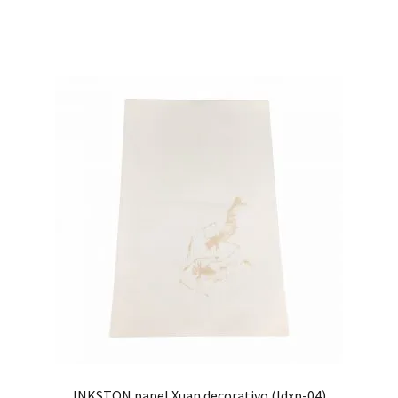
INKSTON papel Xuan decorativo (Idxp-04)