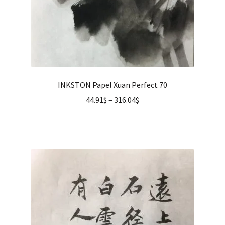
INKSTON Papel Xuan Perfect 70
44.91
$
–
316.04
$