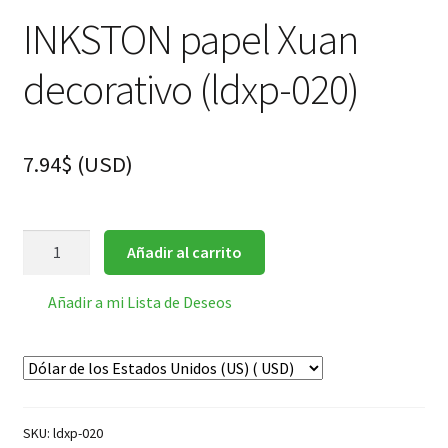
INKSTON papel Xuan
decorativo (ldxp-020)
7.94
$
(
USD
)
INKSTON
Añadir al carrito
papel
Xuan
Añadir a mi Lista de Deseos
decorativo
(ldxp-
020)
cantidad
SKU:
ldxp-020