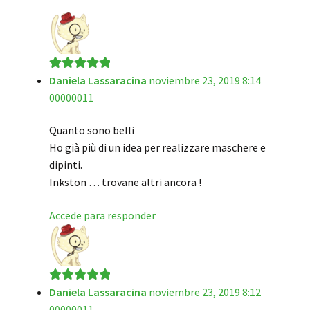
Daniela Lassaracina
noviembre 23, 2019 8:14
Valorado en
5
00000011
de 5
Quanto sono belli
Ho già più di un idea per realizzare maschere e
dipinti.
Inkston … trovane altri ancora !
Accede para responder
Daniela Lassaracina
noviembre 23, 2019 8:12
Valorado en
5
00000011
de 5