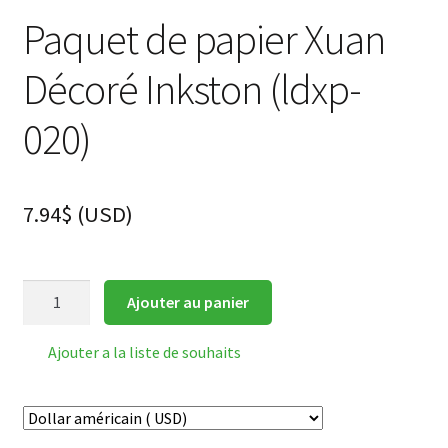
Paquet de papier Xuan
Décoré Inkston (ldxp-
020)
7.94
$
(
USD
)
quantité
Ajouter au panier
de
Paquet
Ajouter a la liste de souhaits
de
papier
Xuan
Décoré