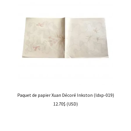
Paquet de papier Xuan Décoré Inkston (ldxp-019)
12.70
$
(
USD
)