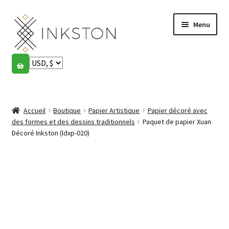
Aller
Aller
Menu
à
au
la
contenu
navigation
Boutique
Histoires
Ouvrir
le
Accueil
Boutique
Papier Artistique
Papier décoré avec
English
menu
des formes et des dessins traditionnels
Paquet de papier Xuan
enfant
Décoré Inkston (ldxp-020)
Español
Français
Communauté
Ouvrir
le
Mon compte
menu