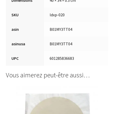
Dimensions
40 × 34 × 0.3 cm
SKU
ldxp-020
asin
B01MY3TT04
asinusa
B01MY3TT04
UPC
601285836683
Vous aimerez peut-être aussi…