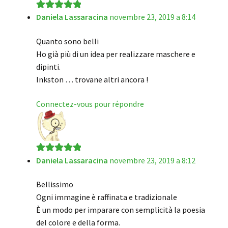
Daniela Lassaracina
novembre 23, 2019 a 8:14
Note
5
sur 5
Quanto sono belli
Ho già più di un idea per realizzare maschere e
dipinti.
Inkston … trovane altri ancora !
Connectez-vous pour répondre
Daniela Lassaracina
novembre 23, 2019 a 8:12
Note
5
sur 5
Bellissimo
Ogni immagine è raffinata e tradizionale
È un modo per imparare con semplicità la poesia
del colore e della forma.