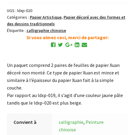
Inkston
UGS :
ldxp-020
(ldxp-
Catégories :
Papier Artistique
,
Papier décoré avec des formes et
020)
des dessins traditionnels
Étiquette :
calligraphie chinoise
Si vous aimez ceci, merci de partager:
Un paquet comprend 2 paires de feuilles de papier Xuan
décoré non monté. Ce type de papier Xuan est mince et
similaire à l’épaisseur du papier Xuan fait à la simple
couche.
Par rapport au ldxp-019, il s’agit d’une couleur jaune pâle
tandis que le ldxp-020 est plus beige.
Convient à
calligraphie
,
Peinture
chinoise