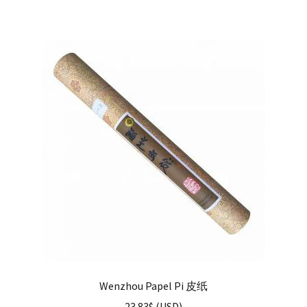
Wenzhou Papel Pi 皮纸
23.83
$
(
USD
)