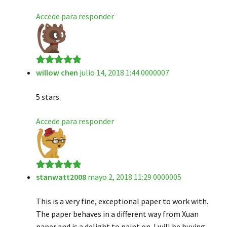
Accede para responder
willow chen
julio 14, 2018 1:44 0000007
Valorado en
5
de 5
5 stars.
Accede para responder
stanwatt2008
mayo 2, 2018 11:29 0000005
Valorado en
5
de 5
This is a very fine, exceptional paper to work with.
The paper behaves in a different way from Xuan
paper and is a delight to paint on. I will be buying