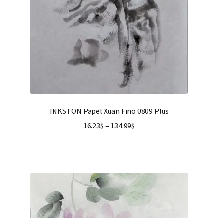
INKSTON Papel Xuan Fino 0809 Plus
16.23
$
–
134.99
$