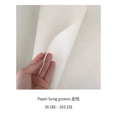
Papel Song grueso 皮纸
30.18
$
–
103.23
$