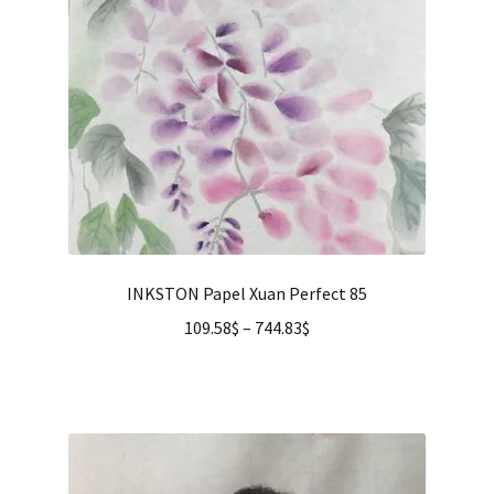
INKSTON Papel Xuan Perfect 85
109.58
$
–
744.83
$