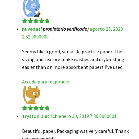
nuvenas
( propietario verificado)
agosto 25, 2020
Valorado en
5
2:52 0000008
de 5
Seems like a good, versatile practice paper. The
sizing and texture make washes and drybrushing
easier than on more absorbent papers I’ve used.
Accede para responder
Tryston Dietrich
enero 30, 2019 7:39 0000001
Valorado en
5
de 5
Beautiful paper. Packaging was very careful. Thank
you very much!