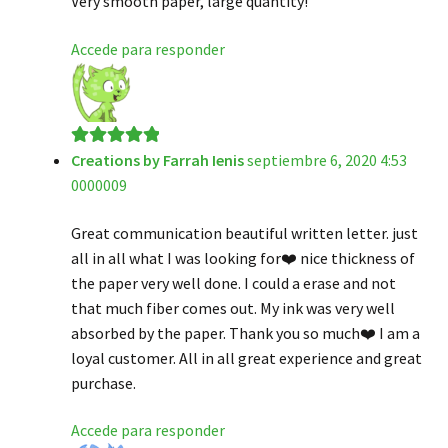
Very smooth paper, large quantity!
Accede para responder
Creations by Farrah Ienis
septiembre 6, 2020 4:53
Valorado en
5
0000009
de 5
Great communication beautiful written letter. just
all in all what I was looking for❤️ nice thickness of
the paper very well done. I could a erase and not
that much fiber comes out. My ink was very well
absorbed by the paper. Thank you so much❤️ I am a
loyal customer. All in all great experience and great
purchase.
Accede para responder