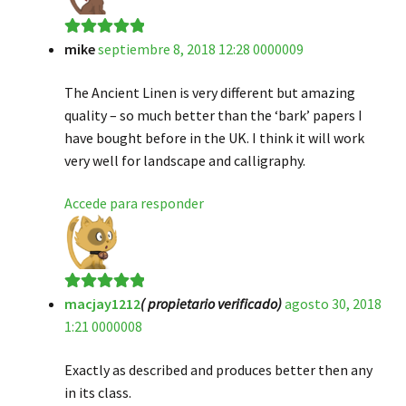
mike
septiembre 8, 2018 12:28 0000009
Valorado en
5
de 5
The Ancient Linen is very different but amazing
quality – so much better than the ‘bark’ papers I
have bought before in the UK. I think it will work
very well for landscape and calligraphy.
Accede para responder
macjay1212
( propietario verificado)
agosto 30, 2018
Valorado en
5
1:21 0000008
de 5
Exactly as described and produces better then any
in its class.