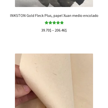
INKSTON Gold Fleck Plus, papel Xuan medio encolado
Valorado en
39.70
$
–
206.46
$
5.00
de 5