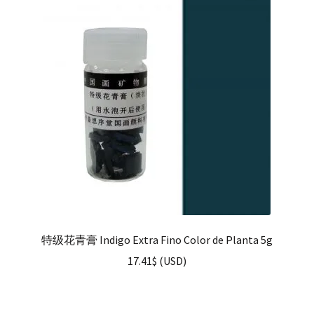
特级花青膏 Indigo Extra Fino Color de Planta 5g
17.41
$
(
USD
)