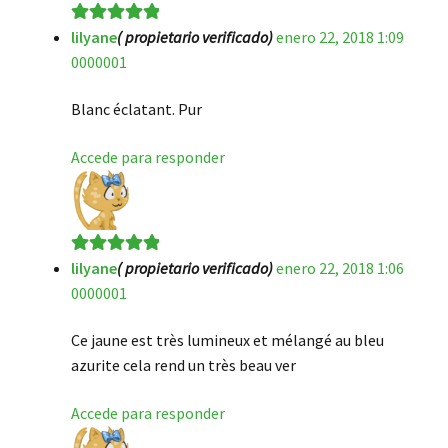
lilyane
( propietario verificado)
enero 22, 2018 1:09
Valorado en
5
0000001
de 5
Blanc éclatant. Pur
Accede para responder
lilyane
( propietario verificado)
enero 22, 2018 1:06
Valorado en
5
0000001
de 5
Ce jaune est très lumineux et mélangé au bleu
azurite cela rend un très beau ver
Accede para responder