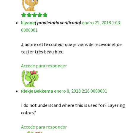
lilyane
( propietario verificado)
enero 22, 2018 1:03
Valorado en
5
0000001
de 5
J;adore cette couleur que je viens de recevoir et de
tester très beau bleu
Accede para responder
Riekje Bekkema
enero 8, 2018 2:26 0000001
I do not understand where this is used for? Layering
colors?
Accede para responder