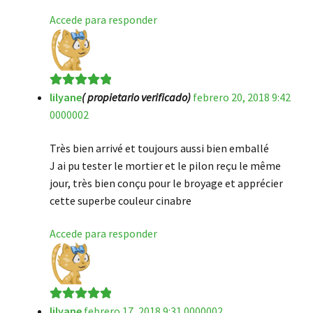
Accede para responder
lilyane
( propietario verificado)
febrero 20, 2018 9:42
Valorado en
5
0000002
de 5
Très bien arrivé et toujours aussi bien emballé
J ai pu tester le mortier et le pilon reçu le même
jour, très bien conçu pour le broyage et apprécier
cette superbe couleur cinabre
Accede para responder
lilyane
febrero 17, 2018 9:31 0000002
Valorado en
5