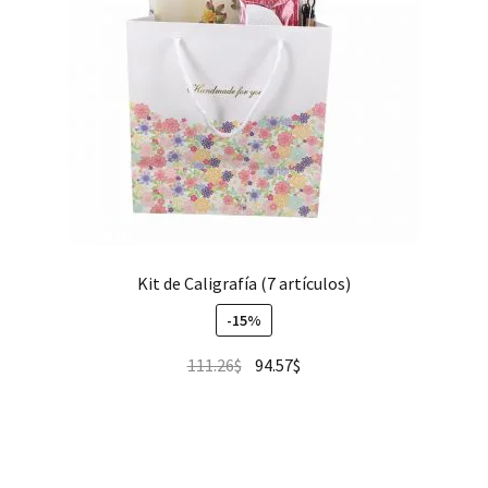
Kit de Caligrafía (7 artículos)
-15%
111.26
$
94.57
$