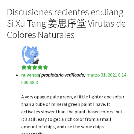
Discusiones recientes en:Jiang
Si Xu Tang 姜思序堂 Virutas de
Colores Naturales
nuvenas
( propietario verificado)
marzo 31, 2021 8:14
Valorado en
5
0000003
de 5
A very opaque pale green, a little lighter and softer
than a tube of mineral green paint I have. It
activates slower than the plant-based colors, but
it’s still easy to get a rich color from a small
amount of chips, and use the same chips