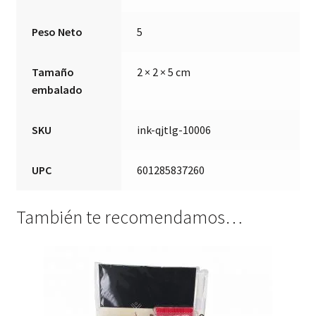
Peso Neto
5
Tamaño
2 × 2 × 5 cm
embalado
SKU
ink-qjtlg-10006
UPC
601285837260
También te recomendamos…