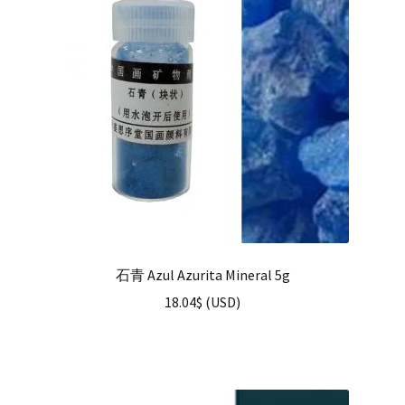
石青 Azul Azurita Mineral 5g
18.04
$
(
USD
)