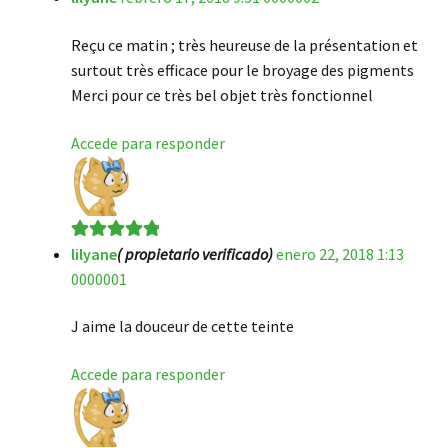
de 5
Reçu ce matin ; très heureuse de la présentation et
surtout très efficace pour le broyage des pigments
Merci pour ce très bel objet très fonctionnel
Accede para responder
lilyane
( propietario verificado)
enero 22, 2018 1:13
Valorado en
5
0000001
de 5
J aime la douceur de cette teinte
Accede para responder