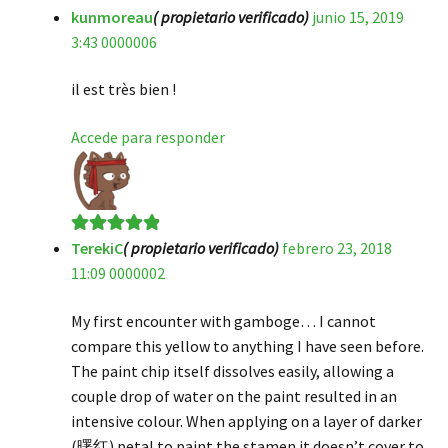
kunmoreau
( propietario verificado)
junio 15, 2019
Valorado en
5
3:43 0000006
de 5
il est très bien !
Accede para responder
TerekiC
( propietario verificado)
febrero 23, 2018
Valorado en
5
11:09 0000002
de 5
My first encounter with gamboge… I cannot
compare this yellow to anything I have seen before.
The paint chip itself dissolves easily, allowing a
couple drop of water on the paint resulted in an
intensive colour. When applying on a layer of darker
(曙红) petal to paint the stamen it doesn’t cover to