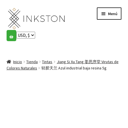
Ir
Ir
Menú
a
al
la
contenido
navegación
Tienda
Historias
Expandi
el
Inicio
Tienda
Tintas
Jiang Si Xu Tang 姜思序堂 Virutas de
English
menú
Colores Naturales
轻胶天兰 Azul industrial baja resina 5g
hijo
Español
Français
Comunidad
Expandi
el
Cuenta
menú