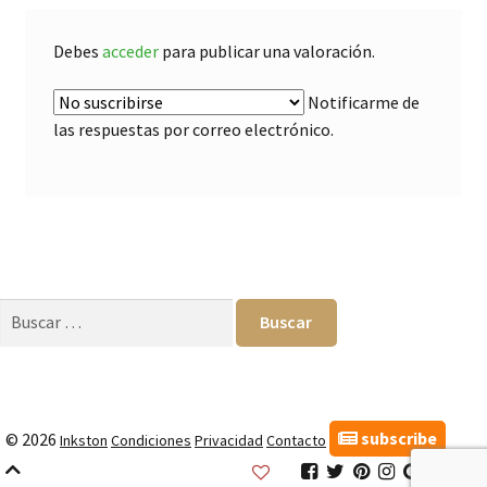
Debes
acceder
para publicar una valoración.
Notificarme de
las respuestas por correo electrónico.
Buscar:
subscribe
© 2026
Inkston
Condiciones
Privacidad
Contacto
Inkston
Inkston
Inkston
Inkston
Inkston
Inks