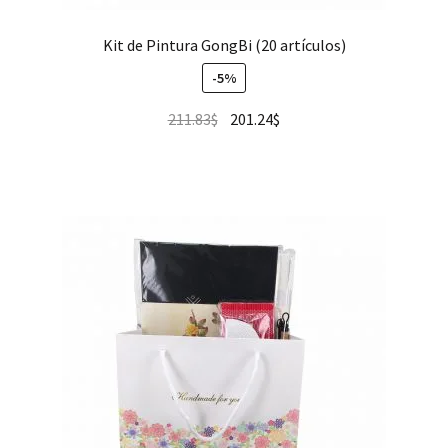
Kit de Pintura GongBi (20 artículos)
-5%
211.83
$
201.24
$