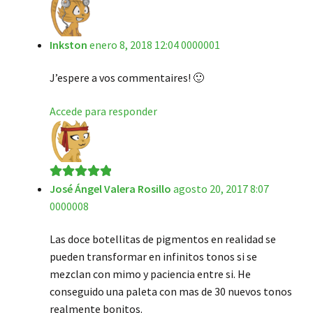
Inkston
enero 8, 2018 12:04 0000001
J’espere a vos commentaires! 🙂
Accede para responder
José Ángel Valera Rosillo
agosto 20, 2017 8:07
Valorado en
5
0000008
de 5
Las doce botellitas de pigmentos en realidad se
pueden transformar en infinitos tonos si se
mezclan con mimo y paciencia entre si. He
conseguido una paleta con mas de 30 nuevos tonos
realmente bonitos.