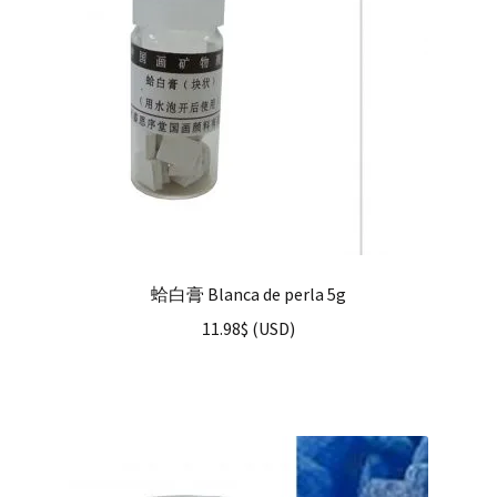
蛤白膏 Blanca de perla 5g
11.98
$
(
USD
)