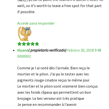
well, so it’s worth to leave a free spot for that part
if possible.
Accede para responder
lilyane
( propietario verificado)
febrero 20, 2018 9:48
Valorado en
5
0000002
de 5
Comme je l ai noté dès l’arrivée. Bien reçu le
mortier et le pilon. J’ai pu le tester avec les
pigments rouge cinabre reçus le même jour
Le mortier et le pilon sont vraiment bien conçus
avec les fonds râpeux qui permettent un bon
broyage. Le bec verseur est très pratique
Je pense en recommander à l’avenir