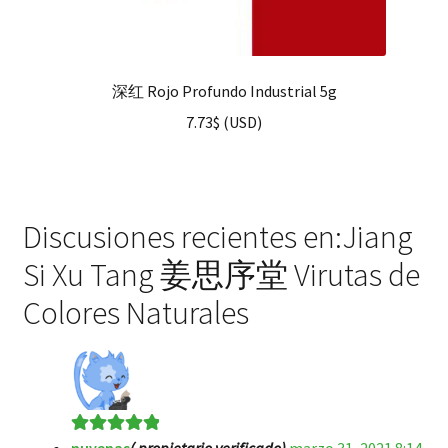
深红 Rojo Profundo Industrial 5g
7.73
$
(
USD
)
Discusiones recientes en:Jiang
Si Xu Tang 姜思序堂 Virutas de
Colores Naturales
nuvenas
( propietario verificado)
marzo 31, 2021 8:14
Valorado en
5