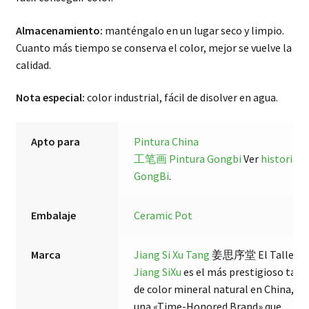
Almacenamiento:
manténgalo en un lugar seco y limpio.
Cuanto más tiempo se conserva el color, mejor se vuelve la
calidad.
Nota especial:
color industrial, fácil de disolver en agua.
Apto para
Pintura China
工笔画 Pintura Gongbi
Ver
historias
GongBi
.
Embalaje
Ceramic Pot
Marca
Jiang Si Xu Tang
姜思序堂 El Taller
Jiang SiXu
es el más prestigioso talle
de color mineral natural en China, y
una «Time-Honored Brand» que