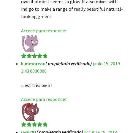
own it almost seems to glow. It also mixes with
indigo to make a range of really beautiful natural-
looking greens.
Accede para responder
kunmoreau
( propietario verificado)
junio 15, 2019
Valorado en
5
3:43 0000006
de 5
il est très bien !
Accede para responder
jas6781
( propietario verificado)
octubre 18, 2018
Valorado en
5