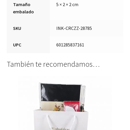
Tamaño
5 × 2 × 2 cm
embalado
SKU
INK-CRCZZ-28785
UPC
601285837161
También te recomendamos…