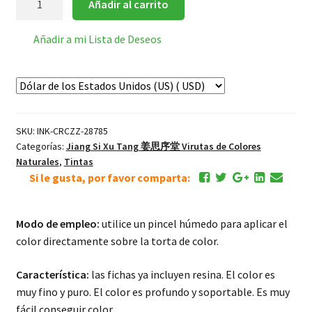
Añadir al carrito
Rojo
Pastel
Añadir a mi Lista de Deseos
de
Color
15g/
0.54oz
cantidad
SKU:
INK-CRCZZ-28785
Categorías:
Jiang Si Xu Tang 姜思序堂 Virutas de Colores
Naturales
,
Tintas
Si le gusta, por favor comparta:
Modo de empleo:
utilice un pincel húmedo para aplicar el
color directamente sobre la torta de color.
Característica:
las fichas ya incluyen resina. El color es
muy fino y puro. El color es profundo y soportable. Es muy
fácil conseguir color.