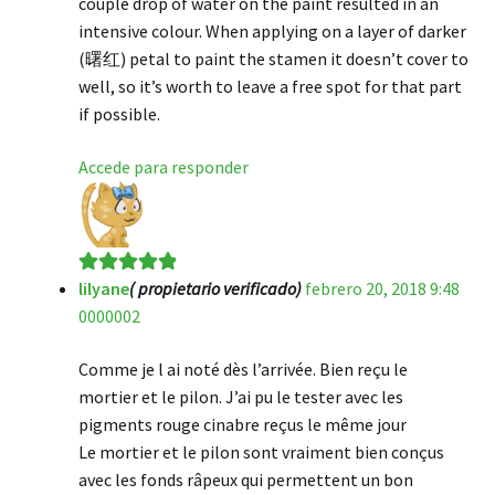
couple drop of water on the paint resulted in an
intensive colour. When applying on a layer of darker
(曙红) petal to paint the stamen it doesn’t cover to
well, so it’s worth to leave a free spot for that part
if possible.
Accede para responder
lilyane
( propietario verificado)
febrero 20, 2018 9:48
Valorado en
5
0000002
de 5
Comme je l ai noté dès l’arrivée. Bien reçu le
mortier et le pilon. J’ai pu le tester avec les
pigments rouge cinabre reçus le même jour
Le mortier et le pilon sont vraiment bien conçus
avec les fonds râpeux qui permettent un bon