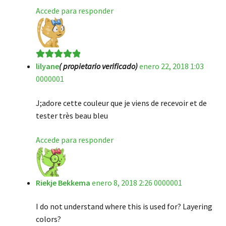
Accede para responder
lilyane
( propietario verificado)
enero 22, 2018 1:03
Valorado en
5
0000001
de 5
J;adore cette couleur que je viens de recevoir et de
tester très beau bleu
Accede para responder
Riekje Bekkema
enero 8, 2018 2:26 0000001
I do not understand where this is used for? Layering
colors?