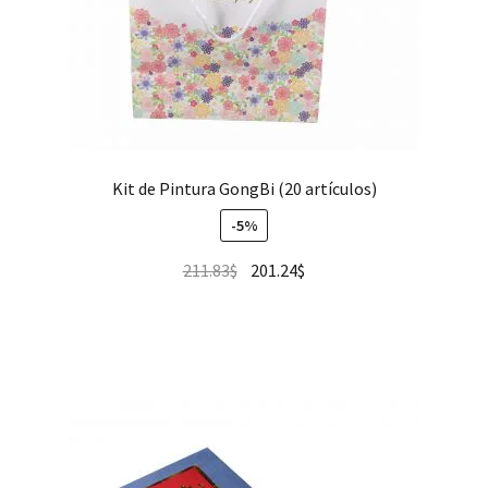
Kit de Pintura GongBi (20 artículos)
-5%
211.83
$
201.24
$