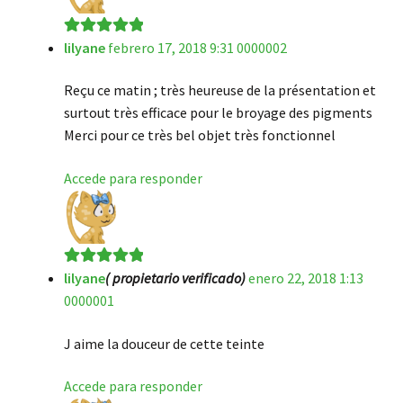
lilyane
febrero 17, 2018 9:31 0000002
Valorado en
5
de 5
Reçu ce matin ; très heureuse de la présentation et
surtout très efficace pour le broyage des pigments
Merci pour ce très bel objet très fonctionnel
Accede para responder
lilyane
( propietario verificado)
enero 22, 2018 1:13
Valorado en
5
0000001
de 5
J aime la douceur de cette teinte
Accede para responder