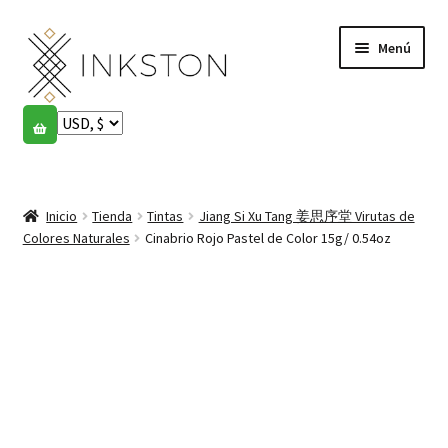
Ir
Ir
Menú
a
al
la
contenido
navegación
Tienda
Historias
Expandi
el
Inicio
Tienda
Tintas
Jiang Si Xu Tang 姜思序堂 Virutas de
English
menú
Colores Naturales
Cinabrio Rojo Pastel de Color 15g/ 0.54oz
hijo
Español
Français
Comunidad
Expandi
el
Cuenta
menú