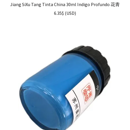
Jiang SiXu Tang Tinta China 30ml Indigo Profundo 花青
6.35
$
(
USD
)