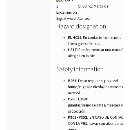
GHS07-1: Marca de
Exclamación
Signal word: Atención
Hazard designation
EUH031:
En contacto con ácidos
libera gases tóxicos.
H317:
Puede provocar una reacción
alérgica en la piel.
Safety Information
P261:
Evitar respirar el polvo/el
humo/el gas/la niebla/los vapores/el
aerosol.
P280:
Llevar
guantes/prendas/gafas/máscara de
protección.
P302+P352:
EN CASO DE CONTACTO
CON LA PIEL: Lavar con abundante
agua.