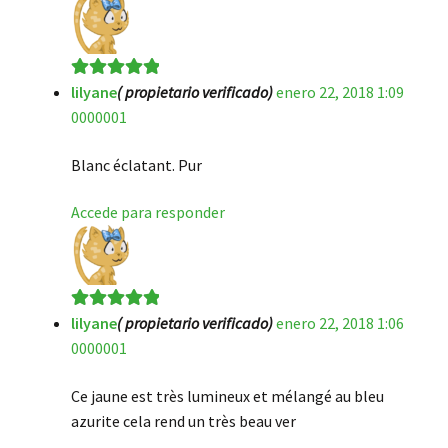
lilyane
( propietario verificado)
enero 22, 2018 1:09
Valorado en
5
0000001
de 5
Blanc éclatant. Pur
Accede para responder
lilyane
( propietario verificado)
enero 22, 2018 1:06
Valorado en
5
0000001
de 5
Ce jaune est très lumineux et mélangé au bleu
azurite cela rend un très beau ver