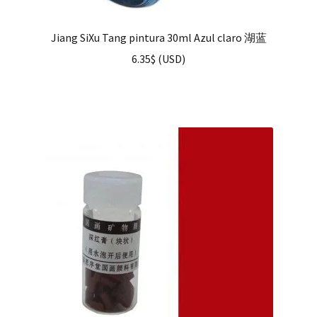
Jiang SiXu Tang pintura 30ml Azul claro 湖蓝
6.35
$
(
USD
)