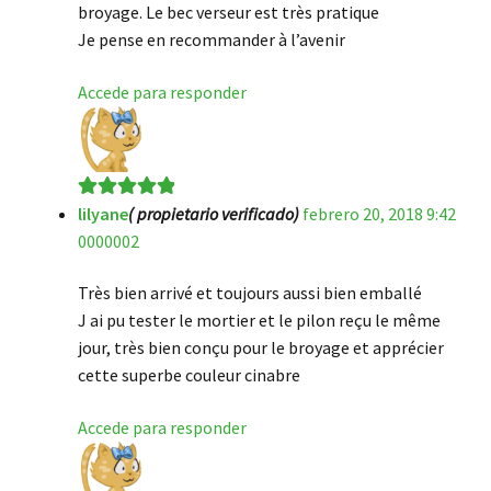
broyage. Le bec verseur est très pratique
Je pense en recommander à l’avenir
Accede para responder
lilyane
( propietario verificado)
febrero 20, 2018 9:42
Valorado en
5
0000002
de 5
Très bien arrivé et toujours aussi bien emballé
J ai pu tester le mortier et le pilon reçu le même
jour, très bien conçu pour le broyage et apprécier
cette superbe couleur cinabre
Accede para responder