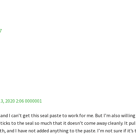
7
3, 2020 2:06 0000001
nd I can’t get this seal paste to work for me. But I’m also willing 
sticks to the seal so much that it doesn’t come away cleanly. It pulls
h, and I have not added anything to the paste. I’m not sure if it’s t