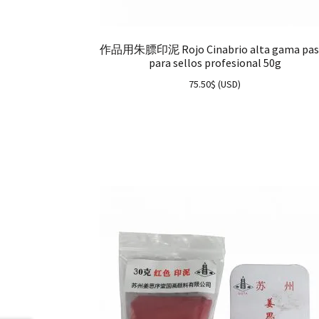
作品用朱膘印泥 Rojo Cinabrio alta gama pas
para sellos profesional 50g
75.50
$
(
USD
)