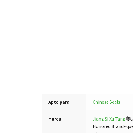
Apto para
Chinese Seals
Marca
Jiang Si Xu Tang
姜思
Honored Brand» que 