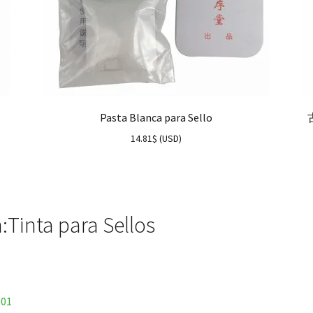
Pasta Blanca para Sello
古
14.81
$
(
USD
)
:Tinta para Sellos
001