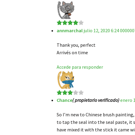
annmarchal
julio 12, 2020 6:24 000000
Valorado
en
4
de 5
Thank you, perfect
Arrivés on time
Accede para responder
Chance
( propietario verificado)
enero 1
Valorad
o en
3
So I’m new to Chinese brush painting, a
de 5
to tap the seal into the seal paste, it 
have mixed it with the stick it came wit