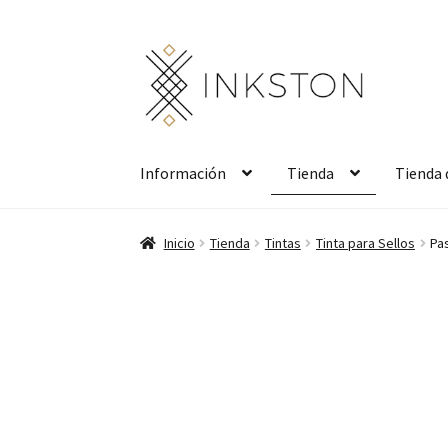
Ir
Ir
a
al
la
contenido
navegación
Información
Tienda
Tienda 
Inicio
Tienda
Tintas
Tinta para Sellos
Pas