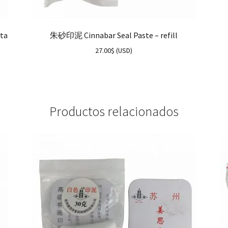
ta
朱砂印泥 Cinnabar Seal Paste – refill
27.00
$
(
USD
)
Productos relacionados