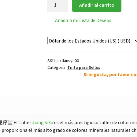
Pasta
Añadir al carrito
Azul
para
Añadir a mi Lista de Deseos
Sello
cantidad
SKU:
jsxtlansyn00
Categoría:
Tinta para Sellos
Si le gusta, por favor 
序堂 El Taller
Jiang SiXu
es el más prestigioso taller de color mi
proporciona el más alto grado de colores minerales naturales ch