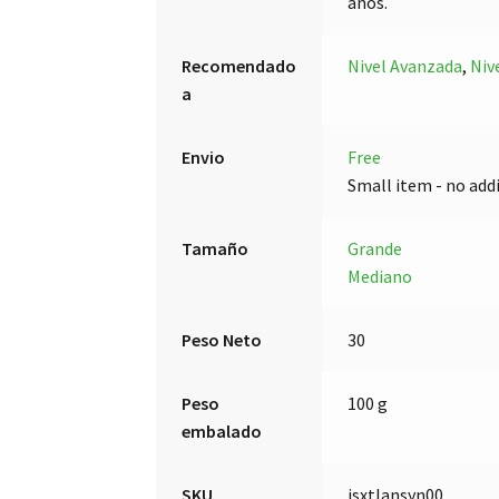
años.
Recomendado
Nivel Avanzada
,
Niv
a
Envio
Free
Small item - no add
Tamaño
Grande
Mediano
Peso Neto
30
Peso
100 g
embalado
SKU
jsxtlansyn00