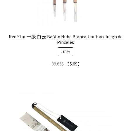
Red Star 一级 白云 BaiYun Nube Blanca JianHao Juego de
Pinceles
-10%
39.65
$
35.69
$