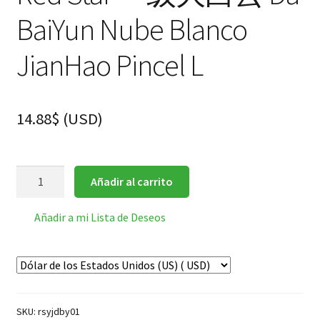
BaiYun Nube Blanco
JianHao Pincel L
14.88
$
(
USD
)
Red
Añadir al carrito
Star
一
Añadir a mi Lista de Deseos
级
大
白
云
Da
SKU:
rsyjdby01
BaiYun