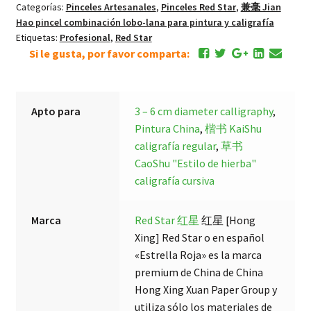
Categorías:
Pinceles Artesanales
,
Pinceles Red Star
,
兼毫 Jian
Nube
Hao pincel combinación lobo-lana para pintura y caligrafía
Blanco
Etiquetas:
Profesional
,
Red Star
JianHao
Si le gusta, por favor comparta:
Pincel
L
cantidad
Apto para
3 – 6 cm diameter calligraphy
,
Pintura China
,
楷书 KaiShu
caligrafía regular
,
草书
CaoShu "Estilo de hierba"
caligrafía cursiva
Marca
Red Star 红星
红星 [Hong
Xing] Red Star o en español
«Estrella Roja» es la marca
premium de China de China
Hong Xing Xuan Paper Group y
utiliza sólo los materiales de