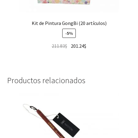
Kit de Pintura GongBi (20 artículos)
-5%
211.83
$
201.24
$
Productos relacionados