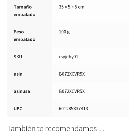
Tamaño
35 × 5 × 5 cm
embalado
Peso
100 g
embalado
SKU
rsyjdby01
asin
B072XCVR5X
asinusa
B072XCVR5X
UPC
601285837413
También te recomendamos…