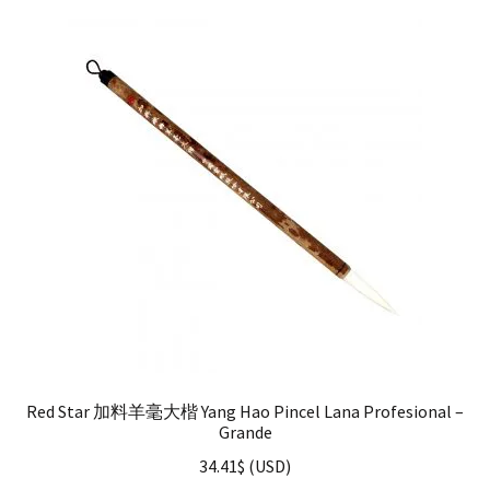
Red Star 加料羊毫大楷 Yang Hao Pincel Lana Profesional –
Grande
34.41
$
(
USD
)