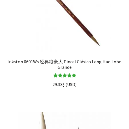
Inkston 0601Ws 经典狼毫大 Pincel Clásico Lang Hao Lobo
Grande
Valorado en
29.33
$
(
USD
)
5.00
de 5