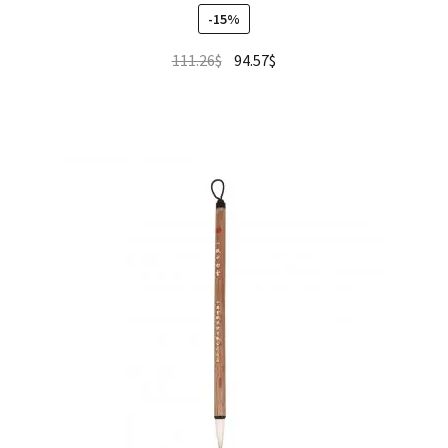
-15%
111.26
$
94.57
$