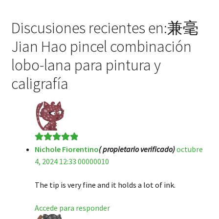
Discusiones recientes en:兼毫
Jian Hao pincel combinación
lobo-lana para pintura y
caligrafía
Nichole Fiorentino
( propietario verificado)
octubre
Valorado en
5
4, 2024 12:33 00000010
de 5
The tip is very fine and it holds a lot of ink.
Accede para responder