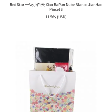
Red Star 一级小白云 Xiao BaiYun Nube Blanco JianHao
Pincel S
11.56
$
(
USD
)