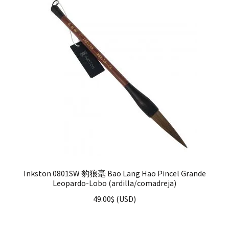
Inkston 0801SW 豹狼毫 Bao Lang Hao Pincel Grande
Leopardo-Lobo (ardilla/comadreja)
49.00
$
(
USD
)