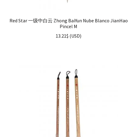
Red Star 一级中白云 Zhong BaiYun Nube Blanco JianHao
Pincel M
13.21
$
(
USD
)