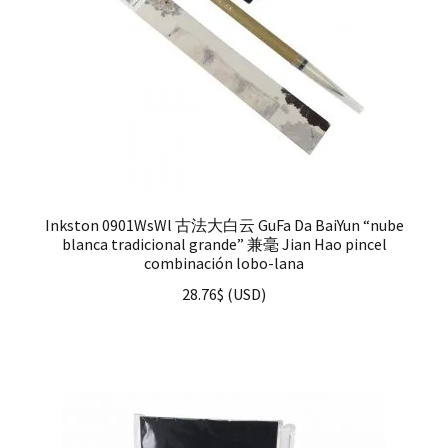
Inkston 0901WsWl 古法大白云 GuFa Da BaiYun “nube
blanca tradicional grande” 兼毫 Jian Hao pincel
combinación lobo-lana
28.76
$
(
USD
)