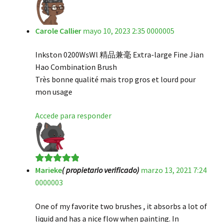
Carole Callier
mayo 10, 2023 2:35 0000005
Inkston 0200WsWl 精品兼毫 Extra-large Fine Jian
Hao Combination Brush
Très bonne qualité mais trop gros et lourd pour
mon usage
Accede para responder
Marieke
( propietario verificado)
marzo 13, 2021 7:24
Valorado en
5
0000003
de 5
One of my favorite two brushes , it absorbs a lot of
liquid and has a nice flow when painting. In