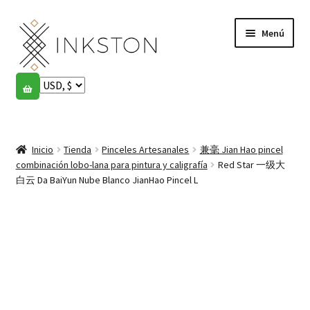
Ir
Ir
Menú
a
al
la
contenido
navegación
Tienda
Historias
Expandi
el
Inicio
Tienda
Pinceles Artesanales
兼毫 Jian Hao pincel
English
menú
combinación lobo-lana para pintura y caligrafía
Red Star 一级大
hijo
白云 Da BaiYun Nube Blanco JianHao Pincel L
Español
Français
Comunidad
Expandi
el
Cuenta
menú