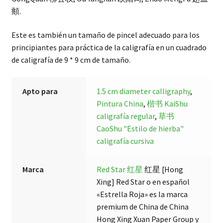
頫.
Este es también un tamaño de pincel adecuado para los
principiantes para práctica de la caligrafía en un cuadrado
de caligrafía de 9 * 9 cm de tamaño.
Apto para
1.5 cm diameter calligraphy
,
Pintura China
,
楷书 KaiShu
caligrafía regular
,
草书
CaoShu "Estilo de hierba"
caligrafía cursiva
Marca
Red Star 红星
红星 [Hong
Xing] Red Star o en español
«Estrella Roja» es la marca
premium de China de China
Hong Xing Xuan Paper Group y