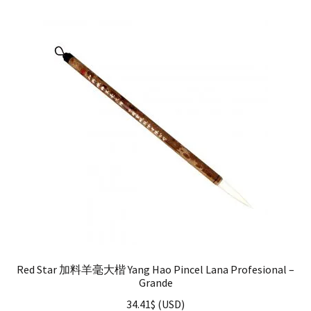
Red Star 加料羊毫大楷 Yang Hao Pincel Lana Profesional –
Grande
34.41
$
(
USD
)