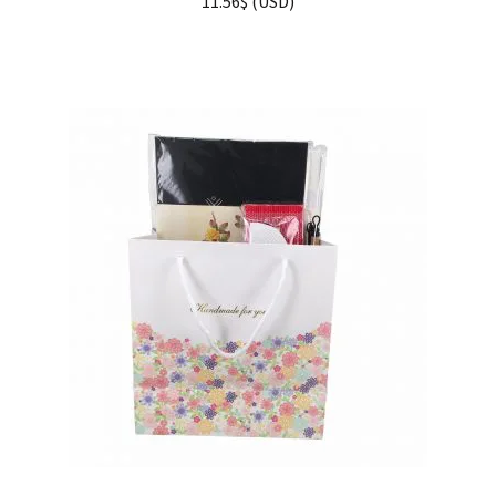
11.56
$
(
USD
)