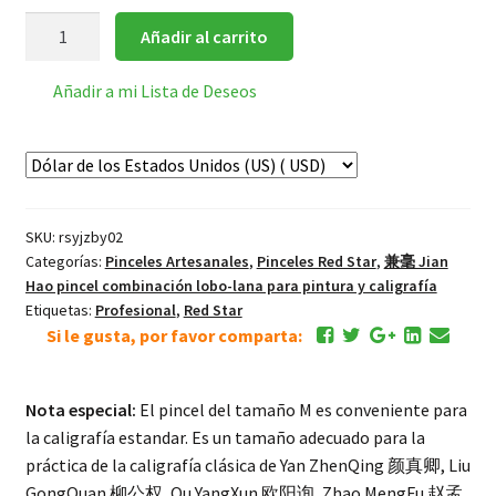
Red
Añadir al carrito
Star
一
Añadir a mi Lista de Deseos
级
中
白
云
Zhong
SKU:
rsyjzby02
BaiYun
Categorías:
Pinceles Artesanales
,
Pinceles Red Star
,
兼毫 Jian
Nube
Hao pincel combinación lobo-lana para pintura y caligrafía
Blanco
Etiquetas:
Profesional
,
Red Star
JianHao
Si le gusta, por favor comparta:
Pincel
M
Nota especial:
El pincel del tamaño M es conveniente para
cantidad
la caligrafía estandar. Es un tamaño adecuado para la
práctica de la caligrafía clásica de Yan ZhenQing 颜真卿, Liu
GongQuan 柳公权, Ou YangXun 欧阳询, Zhao MengFu 赵孟