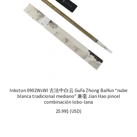
Inkston 0902WsWl 古法中白云 GuFa Zhong BaiYun “nube
blanca tradicional mediano” 兼毫 Jian Hao pincel
combinación lobo-lana
25.99
$
(
USD
)