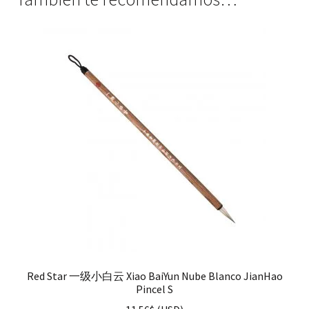
Red Star 一级小白云 Xiao BaiYun Nube Blanco JianHao
Pincel S