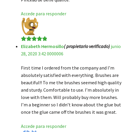
Accede para responder
Elizabeth Hermosillo
( propietario verificado)
junio
Valorado en
5
28, 2020 3:42 0000006
de 5
First time I ordered from the company and I’m
absolutely satisfied with everything. Brushes are
beautiful!! To me the brushes seemed high quality
and sturdy. Comfortable to use. I’m absolutely in
love with them. Will probably buy more brushes.
I’m a beginner so I didn’t know about the glue but
once the glue came off the brushes it was great.
Accede para responder