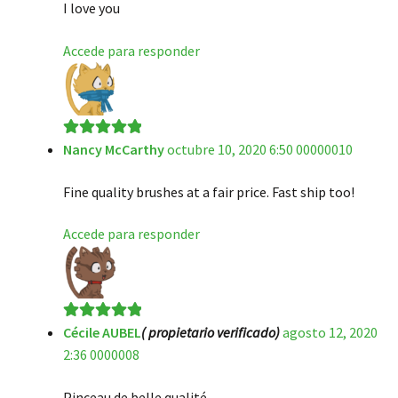
I love you
Accede para responder
Nancy McCarthy
octubre 10, 2020 6:50 00000010
Valorado en
5
de 5
Fine quality brushes at a fair price. Fast ship too!
Accede para responder
Cécile AUBEL
( propietario verificado)
agosto 12, 2020
Valorado en
5
2:36 0000008
de 5
Pinceau de belle qualité.