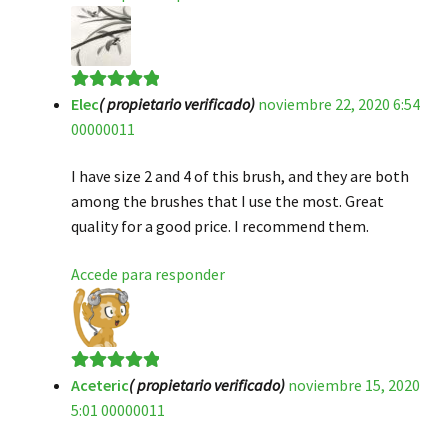
Elec
( propietario verificado)
noviembre 22, 2020 6:54
Valorado en
5
00000011
de 5
I have size 2 and 4 of this brush, and they are both
among the brushes that I use the most. Great
quality for a good price. I recommend them.
Accede para responder
Aceteric
( propietario verificado)
noviembre 15, 2020
Valorado en
5
5:01 00000011
de 5