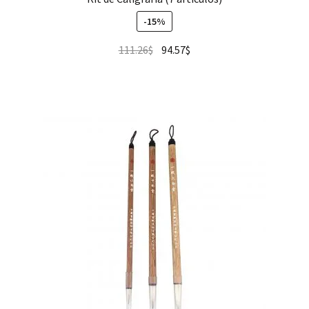
-15%
111.26
$
94.57
$