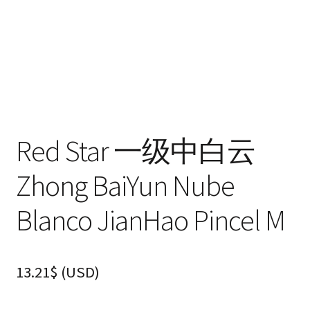
Red Star 一级中白云
Zhong BaiYun Nube
Blanco JianHao Pincel M
13.21
$
(
USD
)