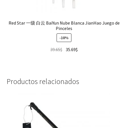
Red Star 一级 白云 BaiYun Nube Blanca JianHao Juego de
Pinceles
-10%
39.65
$
35.69
$
Productos relacionados