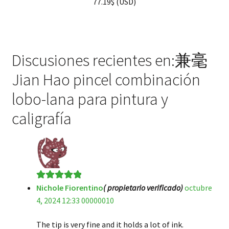
77.19
$
(
USD
)
5.00
de 5
Discusiones recientes en:兼毫
Jian Hao pincel combinación
lobo-lana para pintura y
caligrafía
Nichole Fiorentino
( propietario verificado)
octubre
Valorado en
5
4, 2024 12:33 00000010
de 5
The tip is very fine and it holds a lot of ink.