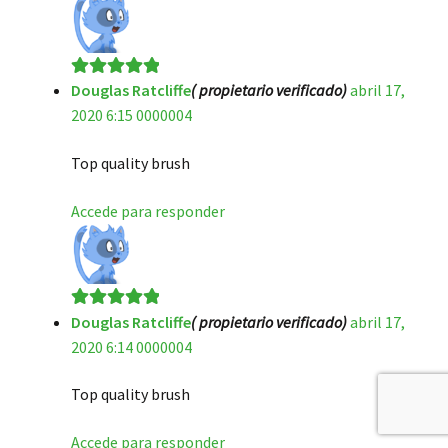
Douglas Ratcliffe
( propietario verificado)
abril 17,
Valorado en
5
2020 6:15 0000004
de 5
Top quality brush
Accede para responder
Douglas Ratcliffe
( propietario verificado)
abril 17,
Valorado en
5
2020 6:14 0000004
de 5
Top quality brush
Accede para responder