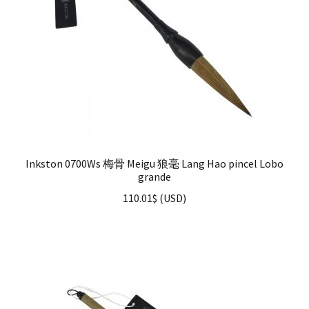
Inkston 0700Ws 梅骨 Meigu 狼毫 Lang Hao pincel Lobo
grande
110.01
$
(
USD
)