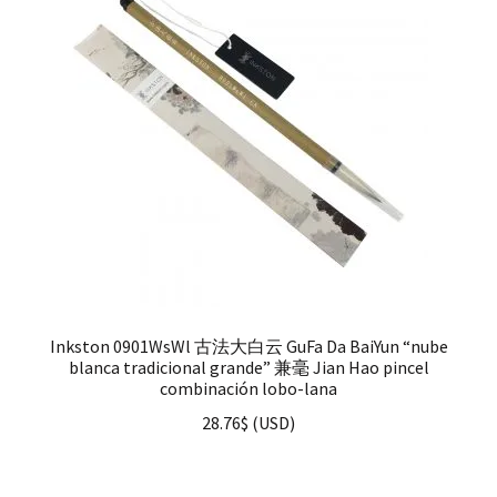
Inkston 0901WsWl 古法大白云 GuFa Da BaiYun “nube
blanca tradicional grande” 兼毫 Jian Hao pincel
combinación lobo-lana
28.76
$
(
USD
)