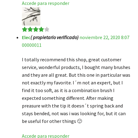
Accede para responder
Elec
( propietario verificado)
noviembre 22, 2020 8:07
Valorado
00000011
en
4
de 5
I totally recommend this shop, great customer
service, wonderful products, I bought many brushes
and they are all great. But this one in particular was
not exactly my favorite. I´m not an expert, but I
find it too soft, as it is a combination brush I
expected something different. After making
preasure with the tip it doesn´t spring back and
stays bended, not was i was looking for, but it can
be useful for other things 🙂
Accede para responder