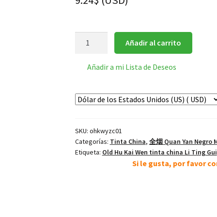
9.24
$
(
USD
)
聊
Añadir al carrito
寄
一
Añadir a mi Lista de Deseos
枝
春
Rama
en
Primavera
SKU:
ohkwyzc01
barra
Categorías:
Tinta China
,
全烟 Quan Yan Negro M
de
Etiqueta:
Old Hu Kai Wen tinta china Li Ting Gui
tinta
Si le gusta, por favor 
Quan
cantidad