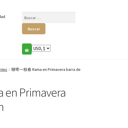
Buscar:
dad
ntes
聊寄一枝春 Rama en Primavera barra de
n Primavera
n