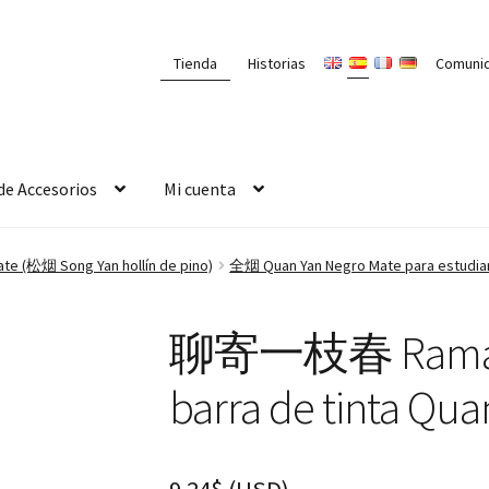
Tienda
Historias
Comuni
de Accesorios
Mi cuenta
te (松烟 Song Yan hollín de pino)
全烟 Quan Yan Negro Mate para estudia
聊寄一枝春 Rama e
barra de tinta Qua