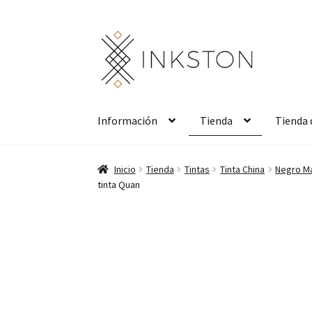
Ir
Ir
a
al
la
contenido
navegación
Información
Tienda
Tienda 
Inicio
Tienda
Tintas
Tinta China
Negro Ma
tinta Quan