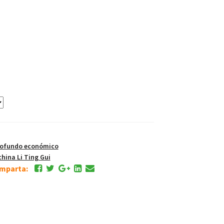
rofundo económico
china Li Ting Gui
comparta: