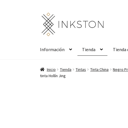
Ir
Ir
a
al
la
contenido
navegación
Información
Tienda
Tienda 
Inicio
Tienda
Tintas
Tinta China
Negro Pr
tinta Hollín Jing