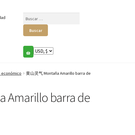
Buscar:
dad
o económico
黄山灵气 Montaña Amarillo barra de
marillo barra de