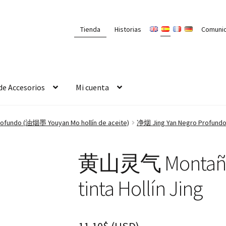
Tienda
Historias
Comuni
de Accesorios
Mi cuenta
ofundo (油烟墨 Youyan Mo hollín de aceite)
净烟 Jing Yan Negro Profund
黄山灵气 Montaña A
tinta Hollín Jing