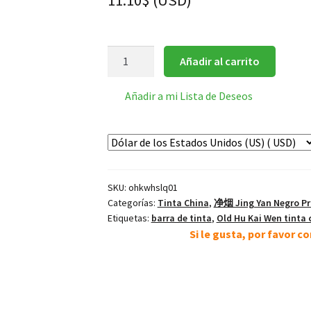
11.10
$
(
USD
)
黄
Añadir al carrito
山
灵
Añadir a mi Lista de Deseos
气
Montaña
Amarillo
barra
de
SKU:
ohkwhslq01
tinta
Categorías:
Tinta China
,
净烟 Jing Yan Negro P
Hollín
Etiquetas:
barra de tinta
,
Old Hu Kai Wen tinta 
Jing
Si le gusta, por favor 
cantidad