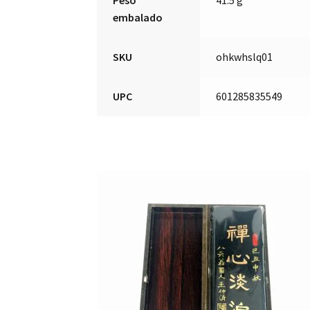
embalado
SKU
ohkwhslq01
UPC
601285835549