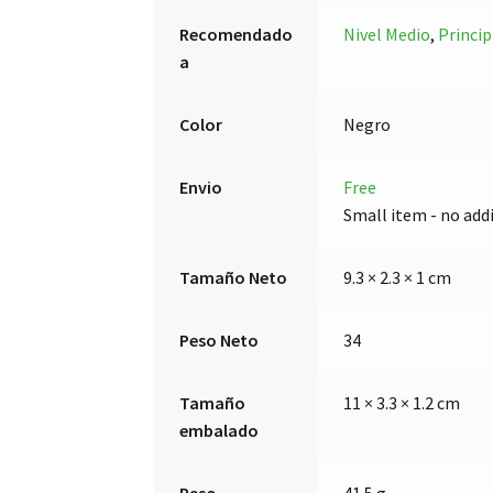
Recomendado
Nivel Medio
,
Princip
a
Color
Negro
Envio
Free
Small item - no add
Tamaño Neto
9.3 × 2.3 × 1 cm
Peso Neto
34
Tamaño
11 × 3.3 × 1.2 cm
embalado
Peso
41.5 g