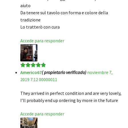
aiuto
Da tenere sul tavolo con forma e colore della
tradizione
Lo tratterò con cura
Accede para responder
Americo67
( propietario verificado)
noviembre 7,
Valorado en
5
2019 7:12 00000011
de 5
They arrived in perfect condition and are very lovely,
I’ll probably end up ordering by more in the future
Accede para responder