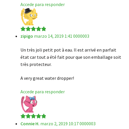
Accede para responder
zipigo
marzo 14, 2019 1:41 0000003
Valorado en
5
de 5
Un très joli petit pot à eau. Il est arrivé en parfait
état car tout a été fait pour que son emballage soit
très protecteur.
A very great water dropper!
Accede para responder
Connie H.
marzo 2, 2019 10:17 0000003
Valorado en
5