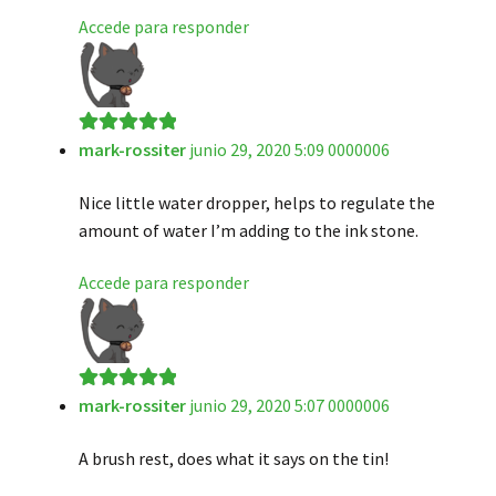
Accede para responder
mark-rossiter
junio 29, 2020 5:09 0000006
Valorado en
5
de 5
Nice little water dropper, helps to regulate the
amount of water I’m adding to the ink stone.
Accede para responder
mark-rossiter
junio 29, 2020 5:07 0000006
Valorado en
5
de 5
A brush rest, does what it says on the tin!