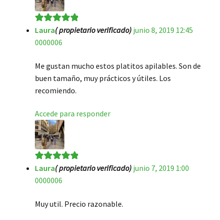
Laura
( propietario verificado)
junio 8, 2019 12:45
Valorado en
5
0000006
de 5
Me gustan mucho estos platitos apilables. Son de
buen tamaño, muy prácticos y útiles. Los
recomiendo.
Accede para responder
Laura
( propietario verificado)
junio 7, 2019 1:00
Valorado en
5
0000006
de 5
Muy util. Precio razonable.