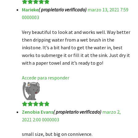
Marieke
( propietario verificado)
marzo 13, 2021 7:59
Valorado en
5
0000003
de 5
Very beautiful to look at and works well. Way better
then dripping water from a wet brush in the
inkstone. It’s a bit hard to get the water in, best
works to submerge it or fill it at the sink. Just dry it
with a paper towel and it’s ready to go!
Accede para responder
Zenobia Evans
( propietario verificado)
marzo 2,
Valorado en
5
2021 2:00 0000003
de 5
small size, but big on connivence.