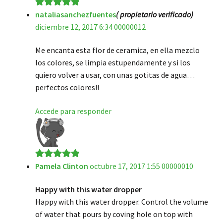
nataliasanchezfuentes
( propietario verificado)
Valorado en
5
diciembre 12, 2017 6:34 00000012
de 5
Me encanta esta flor de ceramica, en ella mezclo
los colores, se limpia estupendamente y si los
quiero volver a usar, con unas gotitas de agua…
perfectos colores!!
Accede para responder
Pamela Clinton
octubre 17, 2017 1:55 00000010
Valorado en
5
de 5
Happy with this water dropper
Happy with this water dropper. Control the volume
of water that pours by coving hole on top with