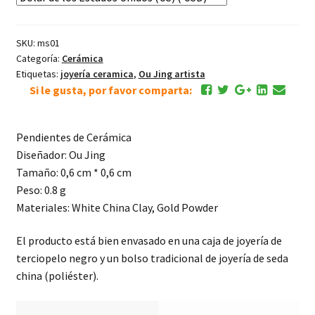
de
diseño
SKU:
ms01
cantidad
Categoría:
Cerámica
Etiquetas:
joyería ceramica
,
Ou Jing artista
Si le gusta, por favor comparta:
Pendientes de Cerámica
Diseñador: Ou Jing
Tamaño: 0,6 cm * 0,6 cm
Peso: 0.8 g
Materiales: White China Clay, Gold Powder
El producto está bien envasado en una caja de joyería de
terciopelo negro y un bolso tradicional de joyería de seda
china (poliéster).