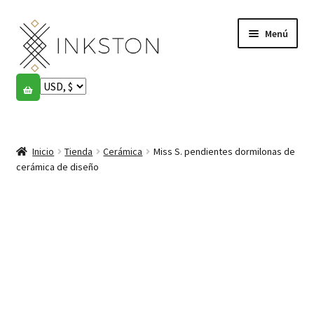
Ir
Ir
Menú
a
al
la
contenido
navegación
Tienda
Historias
Expandi
el
Inicio
Tienda
Cerámica
Miss S. pendientes dormilonas de
English
menú
cerámica de diseño
hijo
Español
Français
Comunidad
Expandi
el
Cuenta
menú