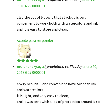
molchansky.eyal
( propietario verificado)
enero 20,
2018 6:29 0000001
de 5
also the set of 5 bowls that stack up is very
convenient to work both with watercolors and ink.
and it is easy to store and clean.
Accede para responder
molchansky.eyal
( propietario verificado)
enero 20,
Valorado en
5
2018 6:27 0000001
de 5
a very beautiful and convenient bowl for both ink
and watercolors.
it is light, and very easy to clean,
and it was sent with a lot of protection around it so