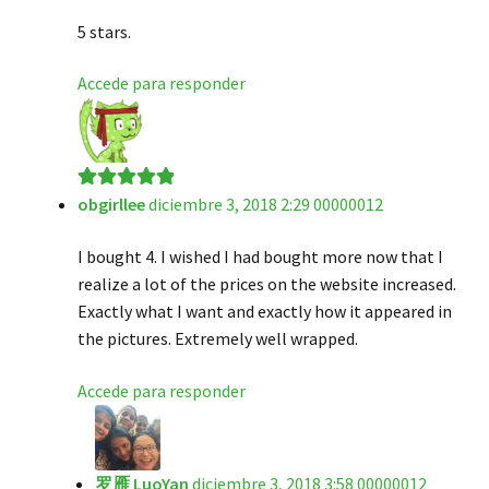
de 5
5 stars.
Accede para responder
obgirllee
diciembre 3, 2018 2:29 00000012
Valorado en
5
de 5
I bought 4. I wished I had bought more now that I
realize a lot of the prices on the website increased.
Exactly what I want and exactly how it appeared in
the pictures. Extremely well wrapped.
Accede para responder
罗雁 LuoYan
diciembre 3, 2018 3:58 00000012