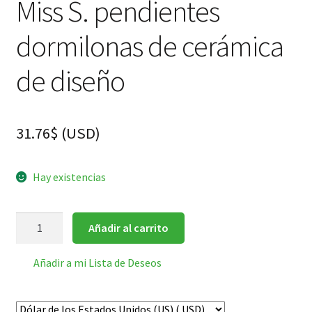
Miss S. pendientes
dormilonas de cerámica
de diseño
31.76
$
(
USD
)
Hay existencias
Miss
Añadir al carrito
S.
pendientes
Añadir a mi Lista de Deseos
dormilonas
de
cerámica