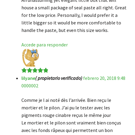
An unassuming yet elegant little box that will
house a small package of seal paste all right. Great
for the low price. Personally, I would prefer it a
little bigger so it would be more comfortable to
handle the paste, but even this size works.
Accede para responder
lilyane
( propietario verificado)
febrero 20, 2018 9:48
Valorado en
5
0000002
de 5
Comme je l ai noté dès l’arrivée. Bien reçu le
mortier et le pilon. J’ai pu le tester avec les
pigments rouge cinabre reçus le même jour
Le mortier et le pilon sont vraiment bien conçus
avec les fonds râpeux qui permettent un bon