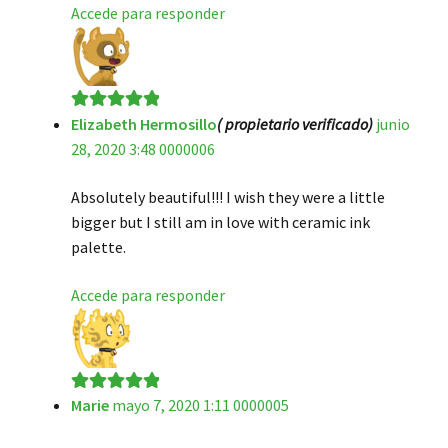
Accede para responder
Elizabeth Hermosillo
( propietario verificado)
junio
Valorado en
5
28, 2020 3:48 0000006
de 5
Absolutely beautiful!!! I wish they were a little
bigger but I still am in love with ceramic ink
palette.
Accede para responder
Marie
mayo 7, 2020 1:11 0000005
Valorado en
5
de 5