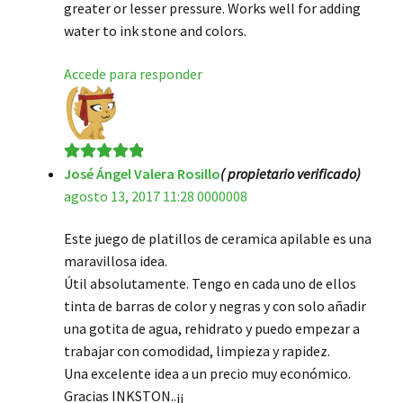
greater or lesser pressure. Works well for adding
water to ink stone and colors.
Accede para responder
José Ángel Valera Rosillo
( propietario verificado)
Valorado en
5
agosto 13, 2017 11:28 0000008
de 5
Este juego de platillos de ceramica apilable es una
maravillosa idea.
Útil absolutamente. Tengo en cada uno de ellos
tinta de barras de color y negras y con solo añadir
una gotita de agua, rehidrato y puedo empezar a
trabajar con comodidad, limpieza y rapidez.
Una excelente idea a un precio muy económico.
Gracias INKSTON..¡¡