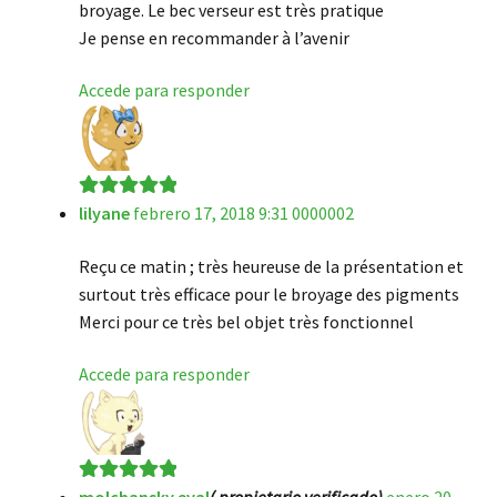
broyage. Le bec verseur est très pratique
Je pense en recommander à l’avenir
Accede para responder
lilyane
febrero 17, 2018 9:31 0000002
Valorado en
5
de 5
Reçu ce matin ; très heureuse de la présentation et
surtout très efficace pour le broyage des pigments
Merci pour ce très bel objet très fonctionnel
Accede para responder
Valorado en
5