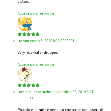
5 stars
Accede para responder
Donna
enero 6, 2020 8:10 0000001
Valorado en
5
de 5
Very nice water dropper.
Accede para responder
Daniela Lassaracina
noviembre 23, 2019 8:21
Valorado en
5
00000011
de 5
Piccolo e semplice oggetto che nasce per essere di