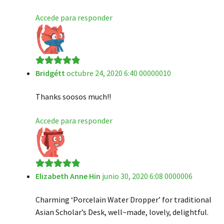
Accede para responder
Bridgétt
octubre 24, 2020 6:40 00000010
Valorado en
5
de 5
Thanks soosos much!!
Accede para responder
Elizabeth Anne Hin
junio 30, 2020 6:08 0000006
Valorado en
5
de 5
Charming ‘Porcelain Water Dropper’ for traditional
Asian Scholar’s Desk, well~made, lovely, delightful.