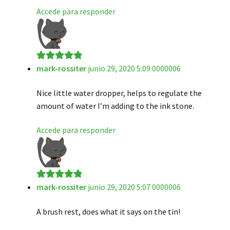
Accede para responder
mark-rossiter
junio 29, 2020 5:09 0000006
Valorado en
5
de 5
Nice little water dropper, helps to regulate the
amount of water I’m adding to the ink stone.
Accede para responder
mark-rossiter
junio 29, 2020 5:07 0000006
Valorado en
5
de 5
A brush rest, does what it says on the tin!