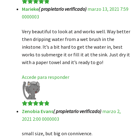
Marieke
( propietario verificado)
marzo 13, 2021 7:59
Valorado en
5
0000003
de 5
Very beautiful to look at and works well. Way better
then dripping water from a wet brush in the
inkstone. It’s a bit hard to get the water in, best
works to submerge it or fill it at the sink. Just dry it
with a paper towel and it’s ready to go!
Accede para responder
Zenobia Evans
( propietario verificado)
marzo 2,
Valorado en
5
2021 2:00 0000003
de 5
small size, but big on connivence.