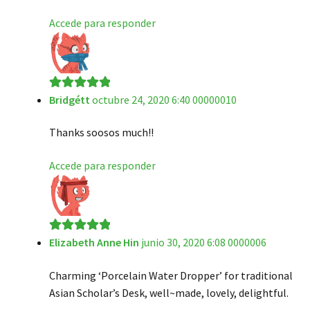
Accede para responder
Bridgétt
octubre 24, 2020 6:40 00000010
Valorado en
5
de 5
Thanks soosos much!!
Accede para responder
Elizabeth Anne Hin
junio 30, 2020 6:08 0000006
Valorado en
5
de 5
Charming ‘Porcelain Water Dropper’ for traditional
Asian Scholar’s Desk, well~made, lovely, delightful.