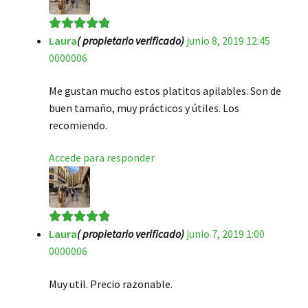
Laura
( propietario verificado)
junio 8, 2019 12:45
Valorado en
5
0000006
de 5
Me gustan mucho estos platitos apilables. Son de
buen tamaño, muy prácticos y útiles. Los
recomiendo.
Accede para responder
Laura
( propietario verificado)
junio 7, 2019 1:00
Valorado en
5
0000006
de 5
Muy util. Precio razonable.