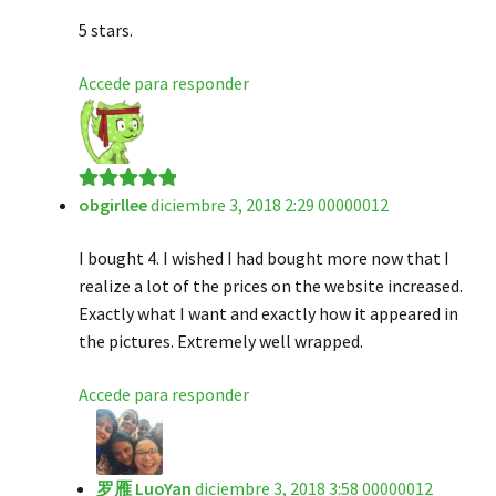
de 5
5 stars.
Accede para responder
obgirllee
diciembre 3, 2018 2:29 00000012
Valorado en
5
de 5
I bought 4. I wished I had bought more now that I
realize a lot of the prices on the website increased.
Exactly what I want and exactly how it appeared in
the pictures. Extremely well wrapped.
Accede para responder
罗雁 LuoYan
diciembre 3, 2018 3:58 00000012