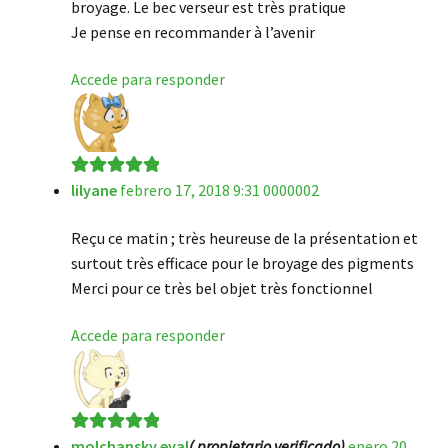
broyage. Le bec verseur est très pratique
Je pense en recommander à l’avenir
Accede para responder
lilyane
febrero 17, 2018 9:31 0000002
Valorado en
5
de 5
Reçu ce matin ; très heureuse de la présentation et
surtout très efficace pour le broyage des pigments
Merci pour ce très bel objet très fonctionnel
Accede para responder
molchansky.eyal
( propietario verificado)
enero 20,
Valorado en
5