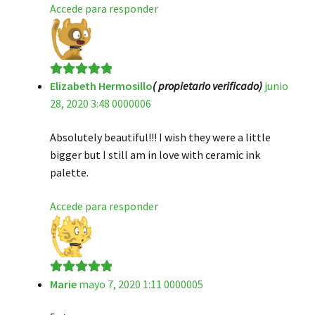
Accede para responder
Elizabeth Hermosillo
( propietario verificado)
junio
Valorado en
5
28, 2020 3:48 0000006
de 5
Absolutely beautiful!!! I wish they were a little
bigger but I still am in love with ceramic ink
palette.
Accede para responder
Marie
mayo 7, 2020 1:11 0000005
Valorado en
5
de 5