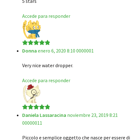
5 stars
Accede para responder
Donna
enero 6, 2020 8:10 0000001
Valorado en
5
de 5
Very nice water dropper.
Accede para responder
Daniela Lassaracina
noviembre 23, 2019 8:21
Valorado en
5
00000011
de 5
Piccolo e semplice oggetto che nasce per essere di