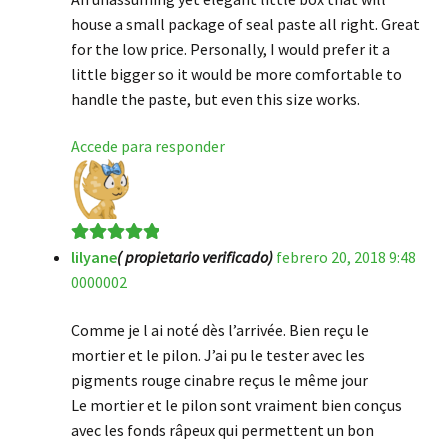
house a small package of seal paste all right. Great
for the low price. Personally, I would prefer it a
little bigger so it would be more comfortable to
handle the paste, but even this size works.
Accede para responder
lilyane
( propietario verificado)
febrero 20, 2018 9:48
Valorado en
5
0000002
de 5
Comme je l ai noté dès l’arrivée. Bien reçu le
mortier et le pilon. J’ai pu le tester avec les
pigments rouge cinabre reçus le même jour
Le mortier et le pilon sont vraiment bien conçus
avec les fonds râpeux qui permettent un bon