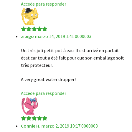
Accede para responder
zipigo
marzo 14, 2019 1:41 0000003
Valorado en
5
de 5
Un très joli petit pot à eau. Il est arrivé en parfait
état car tout a été fait pour que son emballage soit
très protecteur.
A very great water dropper!
Accede para responder
Connie H.
marzo 2, 2019 10:17 0000003
Valorado en
5