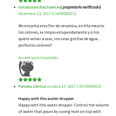
nataliasanchezfuentes
( propietario verificado)
Valorado en
5
diciembre 12, 2017 6:34 00000012
de 5
Me encanta esta flor de ceramica, en ella mezclo
los colores, se limpia estupendamente y si los
quiero volver a usar, con unas gotitas de agua…
perfectos colores!!
Accede para responder
Pamela Clinton
octubre 17, 2017 1:55 00000010
Valorado en
5
de 5
Happy with this water dropper
Happy with this water dropper. Control the volume
of water that pours by coving hole on top with