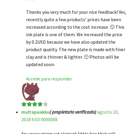
Thanks you very much for your nice feedback! Yes,
recently quite a few products’ prices have been
increased according to the cost increase. 🙂 This
ink plate is one of them. We increased the price
by 0.2USD because we have also updated the
product quality. The new plate is made with finer
clay and is thinner & lighter. 🙂 Photos will be
updated soon.
Accede para responder
multapaakku
( propietario verificado)
agosto 10,
Valorado
2018 6:03 0000008
en
4
de 5
An unassuming yet elegant little box that will