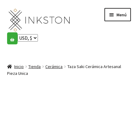
Ir
Ir
Menú
a
al
la
contenido
navegación
Tienda
Historias
Expandi
el
Inicio
Tienda
Cerámica
Taza Saki Cerámica Artesanal
English
menú
Pieza Unica
hijo
Español
Français
Comunidad
Expandi
el
Cuenta
menú