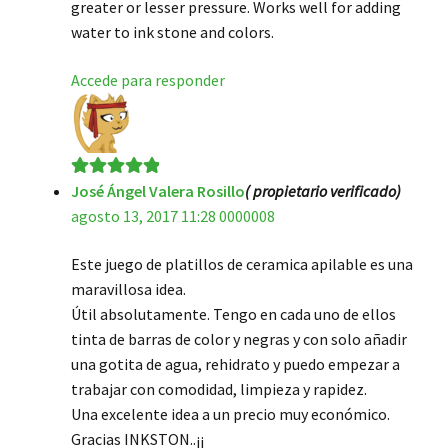
greater or lesser pressure. Works well for adding
water to ink stone and colors.
Accede para responder
José Ángel Valera Rosillo
( propietario verificado)
Valorado en
5
agosto 13, 2017 11:28 0000008
de 5
Este juego de platillos de ceramica apilable es una
maravillosa idea.
Útil absolutamente. Tengo en cada uno de ellos
tinta de barras de color y negras y con solo añadir
una gotita de agua, rehidrato y puedo empezar a
trabajar con comodidad, limpieza y rapidez.
Una excelente idea a un precio muy económico.
Gracias INKSTON..¡¡