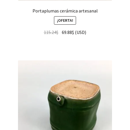
Portaplumas cerámica artesanal
¡OFERTA!
115.24
$
69.88
$
(
USD
)