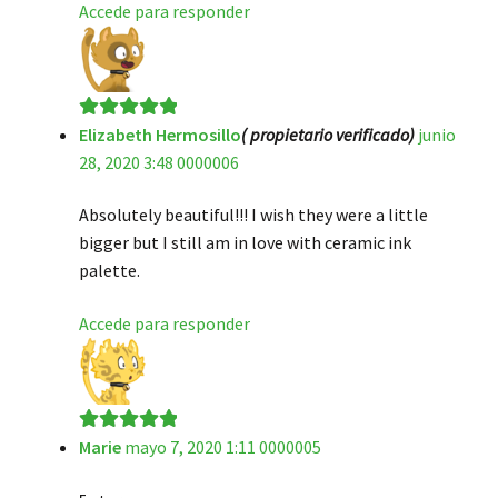
Accede para responder
Elizabeth Hermosillo
( propietario verificado)
junio
Valorado en
5
28, 2020 3:48 0000006
de 5
Absolutely beautiful!!! I wish they were a little
bigger but I still am in love with ceramic ink
palette.
Accede para responder
Marie
mayo 7, 2020 1:11 0000005
Valorado en
5
de 5