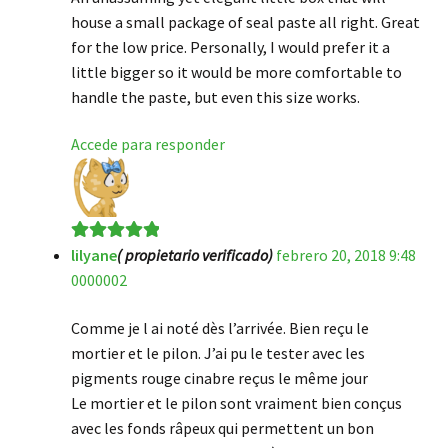
house a small package of seal paste all right. Great
for the low price. Personally, I would prefer it a
little bigger so it would be more comfortable to
handle the paste, but even this size works.
Accede para responder
lilyane
( propietario verificado)
febrero 20, 2018 9:48
Valorado en
5
0000002
de 5
Comme je l ai noté dès l’arrivée. Bien reçu le
mortier et le pilon. J’ai pu le tester avec les
pigments rouge cinabre reçus le même jour
Le mortier et le pilon sont vraiment bien conçus
avec les fonds râpeux qui permettent un bon