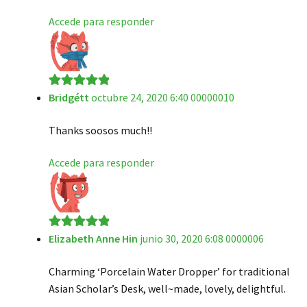
Accede para responder
Bridgétt
octubre 24, 2020 6:40 00000010
Valorado en
5
de 5
Thanks soosos much!!
Accede para responder
Elizabeth Anne Hin
junio 30, 2020 6:08 0000006
Valorado en
5
de 5
Charming ‘Porcelain Water Dropper’ for traditional
Asian Scholar’s Desk, well~made, lovely, delightful.