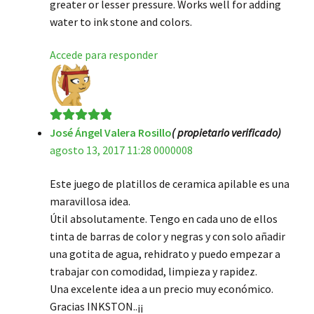
greater or lesser pressure. Works well for adding
water to ink stone and colors.
Accede para responder
José Ángel Valera Rosillo
( propietario verificado)
Valorado en
5
agosto 13, 2017 11:28 0000008
de 5
Este juego de platillos de ceramica apilable es una
maravillosa idea.
Útil absolutamente. Tengo en cada uno de ellos
tinta de barras de color y negras y con solo añadir
una gotita de agua, rehidrato y puedo empezar a
trabajar con comodidad, limpieza y rapidez.
Una excelente idea a un precio muy económico.
Gracias INKSTON..¡¡