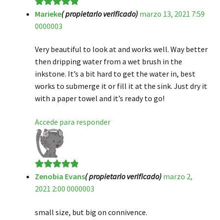
Marieke
( propietario verificado)
marzo 13, 2021 7:59
Valorado en
5
0000003
de 5
Very beautiful to look at and works well. Way better
then dripping water from a wet brush in the
inkstone. It’s a bit hard to get the water in, best
works to submerge it or fill it at the sink. Just dry it
with a paper towel and it’s ready to go!
Accede para responder
Zenobia Evans
( propietario verificado)
marzo 2,
Valorado en
5
2021 2:00 0000003
de 5
small size, but big on connivence.