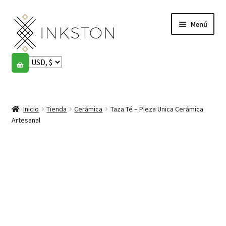
Ir
Ir
Menú
a
al
la
contenido
navegación
Tienda
Historias
Expandi
el
Inicio
Tienda
Cerámica
Taza Té – Pieza Unica Cerámica
English
menú
Artesanal
hijo
Español
Français
Comunidad
Expandi
el
Cuenta
menú