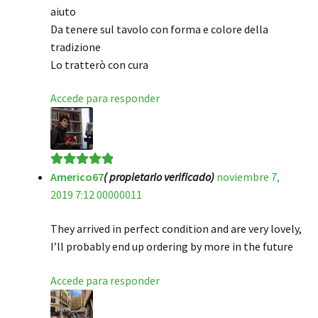
aiuto
Da tenere sul tavolo con forma e colore della
tradizione
Lo tratterò con cura
Accede para responder
Americo67
( propietario verificado)
noviembre 7,
Valorado en
5
2019 7:12 00000011
de 5
They arrived in perfect condition and are very lovely,
I’ll probably end up ordering by more in the future
Accede para responder