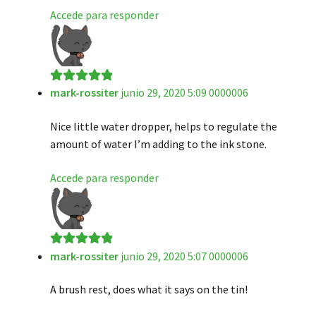
Accede para responder
mark-rossiter
junio 29, 2020 5:09 0000006
Valorado en
5
de 5
Nice little water dropper, helps to regulate the
amount of water I’m adding to the ink stone.
Accede para responder
mark-rossiter
junio 29, 2020 5:07 0000006
Valorado en
5
de 5
A brush rest, does what it says on the tin!