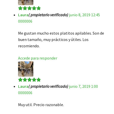
Laura
( propietario verificado)
junio 8, 2019 12:45
Valorado en
5
0000006
de 5
Me gustan mucho estos platitos apilables. Son de
buen tamaño, muy prácticos y útiles. Los
recomiendo.
Accede para responder
Laura
( propietario verificado)
junio 7, 2019 1:00
Valorado en
5
0000006
de 5
Muy util. Precio razonable.