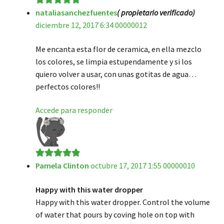
nataliasanchezfuentes
( propietario verificado)
Valorado en
5
diciembre 12, 2017 6:34 00000012
de 5
Me encanta esta flor de ceramica, en ella mezclo
los colores, se limpia estupendamente y si los
quiero volver a usar, con unas gotitas de agua…
perfectos colores!!
Accede para responder
Pamela Clinton
octubre 17, 2017 1:55 00000010
Valorado en
5
de 5
Happy with this water dropper
Happy with this water dropper. Control the volume
of water that pours by coving hole on top with