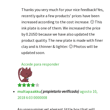
Thanks you very much for your nice feedback! Yes,
recently quite a few products’ prices have been
increased according to the cost increase. 🙂 This
ink plate is one of them. We increased the price
by 0.2USD because we have also updated the
product quality. The new plate is made with finer
clay and is thinner & lighter. 🙂 Photos will be
updated soon.
Accede para responder
multapaakku
( propietario verificado)
agosto 10,
Valorado
2018 6:03 0000008
en
4
de 5
An unassuming yet elegant little box that will