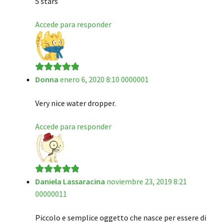
5 stars
Accede para responder
Donna
enero 6, 2020 8:10 0000001
Valorado en
5
de 5
Very nice water dropper.
Accede para responder
Daniela Lassaracina
noviembre 23, 2019 8:21
Valorado en
5
00000011
de 5
Piccolo e semplice oggetto che nasce per essere di