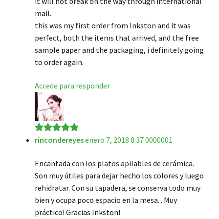
it will not break on the way through international
mail.
this was my first order from Inkston and it was
perfect, both the items that arrived, and the free
sample paper and the packaging, i definitely going
to order again.
Accede para responder
rincondereyes
enero 7, 2018 8:37 0000001
Valorado en
5
de 5
Encantada con los platos apilables de cerámica.
Son muy útiles para dejar hecho los colores y luego
rehidratar. Con su tapadera, se conserva todo muy
bien y ocupa poco espacio en la mesa. . Muy
práctico! Gracias Inkston!