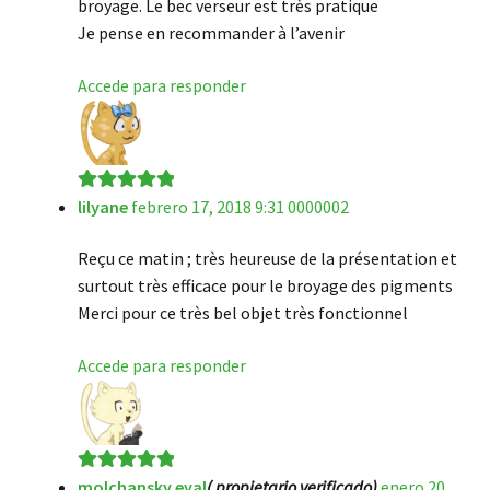
broyage. Le bec verseur est très pratique
Je pense en recommander à l’avenir
Accede para responder
lilyane
febrero 17, 2018 9:31 0000002
Valorado en
5
de 5
Reçu ce matin ; très heureuse de la présentation et
surtout très efficace pour le broyage des pigments
Merci pour ce très bel objet très fonctionnel
Accede para responder
molchansky.eyal
( propietario verificado)
enero 20,
Valorado en
5