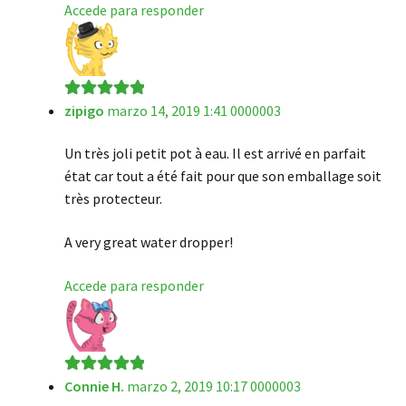
Accede para responder
zipigo
marzo 14, 2019 1:41 0000003
Valorado en
5
de 5
Un très joli petit pot à eau. Il est arrivé en parfait
état car tout a été fait pour que son emballage soit
très protecteur.
A very great water dropper!
Accede para responder
Connie H.
marzo 2, 2019 10:17 0000003
Valorado en
5