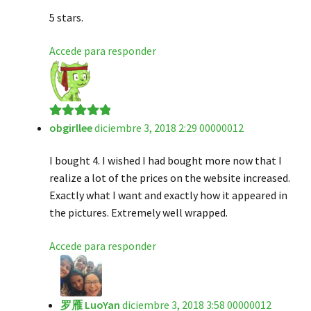
de 5
5 stars.
Accede para responder
obgirllee
diciembre 3, 2018 2:29 00000012
Valorado en
5
de 5
I bought 4. I wished I had bought more now that I
realize a lot of the prices on the website increased.
Exactly what I want and exactly how it appeared in
the pictures. Extremely well wrapped.
Accede para responder
罗雁 LuoYan
diciembre 3, 2018 3:58 00000012