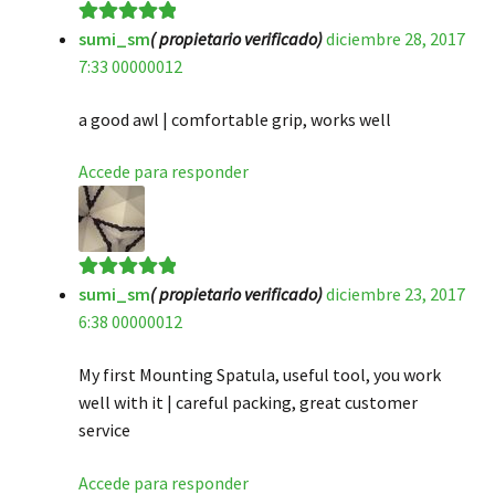
sumi_sm
( propietario verificado)
diciembre 28, 2017
Valorado en
5
7:33 00000012
de 5
a good awl | comfortable grip, works well
Accede para responder
sumi_sm
( propietario verificado)
diciembre 23, 2017
Valorado en
5
6:38 00000012
de 5
My first Mounting Spatula, useful tool, you work
well with it | careful packing, great customer
service
Accede para responder