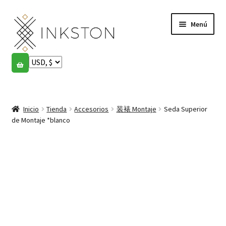
Ir
Ir
Menú
a
al
la
contenido
navegación
Tienda
Historias
Expandi
el
Inicio
Tienda
Accesorios
装裱 Montaje
Seda Superior
English
menú
de Montaje *blanco
hijo
Español
Français
Comunidad
Expandi
el
Cuenta
menú