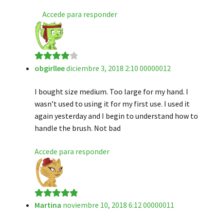
Accede para responder
obgirllee
diciembre 3, 2018 2:10 00000012
Valorado
en
4
de 5
I bought size medium. Too large for my hand. I
wasn’t used to using it for my first use. I used it
again yesterday and I begin to understand how to
handle the brush. Not bad
Accede para responder
Martina
noviembre 10, 2018 6:12 00000011
Valorado en
5
de 5