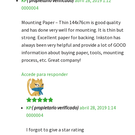
KP
( propietario verificado)
abril 28, 2019 1:12
0000004
Mounting Paper – Thin 144x76cm is good quality
and has done very well for mounting. It is thin but
strong. Excellent paper for backing. Inkston has
always been very helpful and provide a lot of GOOD
information about buying paper, tools, mounting
process, etc. Great company!
Accede para responder
KP
( propietario verificado)
abril 28, 2019 1:14
Valorado en
5
0000004
de 5
I forgot to give a star rating