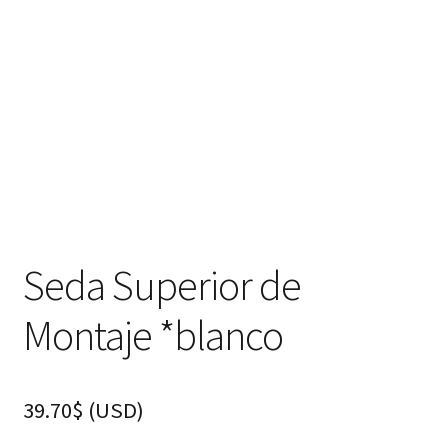
hijo
FAQ
Seda Superior de
Montaje *blanco
39.70
$
(
USD
)