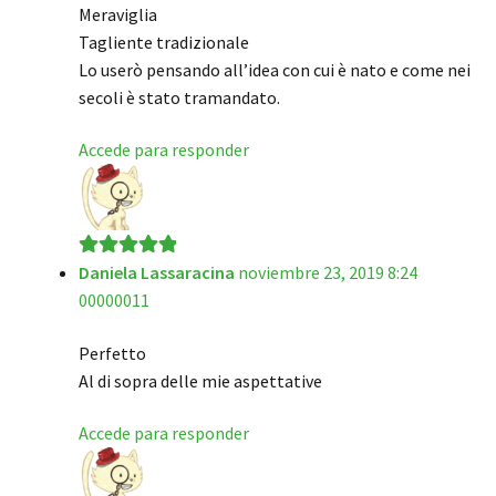
Meraviglia
Tagliente tradizionale
Lo userò pensando all’idea con cui è nato e come nei
secoli è stato tramandato.
Accede para responder
Daniela Lassaracina
noviembre 23, 2019 8:24
Valorado en
5
00000011
de 5
Perfetto
Al di sopra delle mie aspettative
Accede para responder