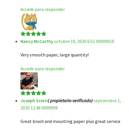
Accede para responder
Nancy McCarthy
octubre 10, 2020 6:51 00000010
Valorado en
5
de 5
Very smooth paper, large quantity!
Accede para responder
Joseph Scerri
( propietario verificado)
septiembre 1,
Valorado en
5
2020 12:46 0000009
de 5
Great brush and mounting paper plus great service