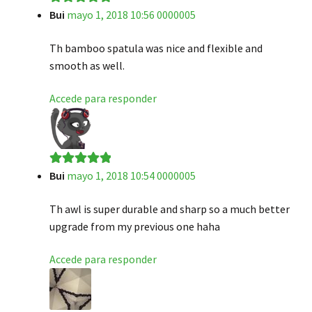
Bui
mayo 1, 2018 10:56 0000005
Valorado en
5
de 5
Th bamboo spatula was nice and flexible and
smooth as well.
Accede para responder
Bui
mayo 1, 2018 10:54 0000005
Valorado en
5
de 5
Th awl is super durable and sharp so a much better
upgrade from my previous one haha
Accede para responder