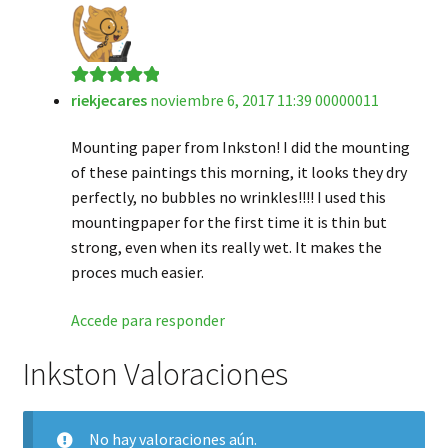
riekjecares
noviembre 6, 2017 11:39 00000011
Valorado en
5
de 5
Mounting paper from Inkston! I did the mounting
of these paintings this morning, it looks they dry
perfectly, no bubbles no wrinkles!!!! I used this
mountingpaper for the first time it is thin but
strong, even when its really wet. It makes the
proces much easier.
Accede para responder
Inkston Valoraciones
No hay valoraciones aún.