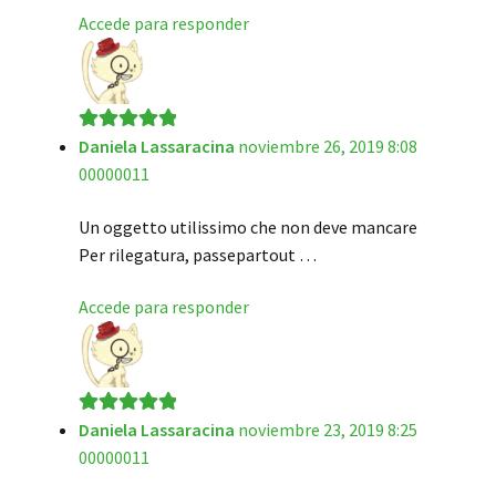
Accede para responder
Daniela Lassaracina
noviembre 26, 2019 8:08
Valorado en
5
00000011
de 5
Un oggetto utilissimo che non deve mancare
Per rilegatura, passepartout …
Accede para responder
Daniela Lassaracina
noviembre 23, 2019 8:25
Valorado en
5
00000011
de 5