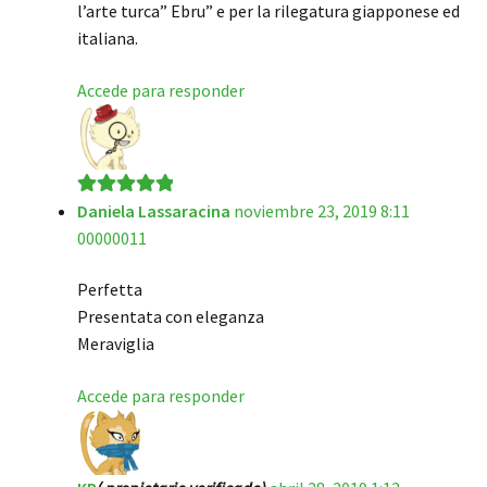
l’arte turca” Ebru” e per la rilegatura giapponese ed
italiana.
Accede para responder
Daniela Lassaracina
noviembre 23, 2019 8:11
Valorado en
5
00000011
de 5
Perfetta
Presentata con eleganza
Meraviglia
Accede para responder