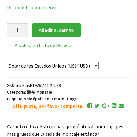
Disponible para reserva
Seda
Añadir al carrito
Superior
de
Añadir a mi Lista de Deseos
Montaje
*blanco
cantidad
SKU:
ink-PlusH1926-A11-24539
Categoría:
装裱 Montaje
Etiqueta:
soie épais pour marouflage
Si le gusta, por favor comparta:
Característica:
Esto es para propósitos de montaje y es
más grueso que la seda de montaje estándar.