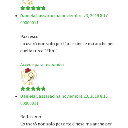
Daniela Lassaracina
noviembre 23, 2019 8:17
Valorado en
5
00000011
de 5
Pazzesco
Lo userò non solo per l’arte cinese ma anche per
quella turca “Ebru”
Accede para responder
Daniela Lassaracina
noviembre 23, 2019 8:15
Valorado en
5
00000011
de 5
Bellissimo
Lo userò non solo per arte cinese ma anche per