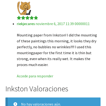
riekjecares
noviembre 6, 2017 11:39 00000011
Valorado en
5
de 5
Mounting paper from Inkston! I did the mounting
of these paintings this morning, it looks they dry
perfectly, no bubbles no wrinkles!!!! I used this
mountingpaper for the first time it is thin but
strong, even when its really wet. It makes the
proces much easier.
Accede para responder
Inkston Valoraciones
No hay valoraciones aún.