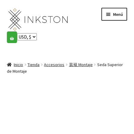
Ir
Ir
Menú
a
al
la
contenido
navegación
Tienda
Historias
Expandi
el
Inicio
Tienda
Accesorios
装裱 Montaje
Seda Superior
English
menú
de Montaje
hijo
Español
Français
Comunidad
Expandi
el
Cuenta
menú