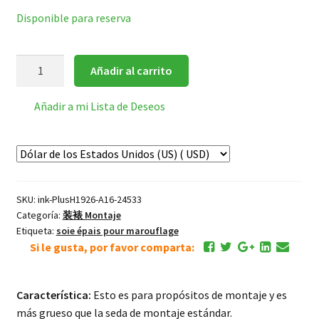
Disponible para reserva
Seda
Añadir al carrito
Superior
de
Añadir a mi Lista de Deseos
Montaje
cantidad
SKU:
ink-PlusH1926-A16-24533
Categoría:
装裱 Montaje
Etiqueta:
soie épais pour marouflage
Si le gusta, por favor comparta:
Característica:
Esto es para propósitos de montaje y es
más grueso que la seda de montaje estándar.