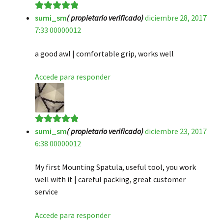
sumi_sm
( propietario verificado)
diciembre 28, 2017
Valorado en
5
7:33 00000012
de 5
a good awl | comfortable grip, works well
Accede para responder
sumi_sm
( propietario verificado)
diciembre 23, 2017
Valorado en
5
6:38 00000012
de 5
My first Mounting Spatula, useful tool, you work
well with it | careful packing, great customer
service
Accede para responder