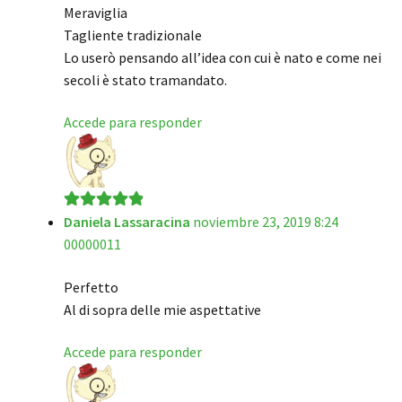
Meraviglia
Tagliente tradizionale
Lo userò pensando all’idea con cui è nato e come nei
secoli è stato tramandato.
Accede para responder
Daniela Lassaracina
noviembre 23, 2019 8:24
Valorado en
5
00000011
de 5
Perfetto
Al di sopra delle mie aspettative
Accede para responder