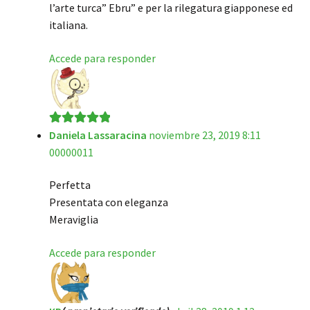
l’arte turca” Ebru” e per la rilegatura giapponese ed
italiana.
Accede para responder
Daniela Lassaracina
noviembre 23, 2019 8:11
Valorado en
5
00000011
de 5
Perfetta
Presentata con eleganza
Meraviglia
Accede para responder