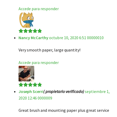
Accede para responder
Nancy McCarthy
octubre 10, 2020 6:51 00000010
Valorado en
5
de 5
Very smooth paper, large quantity!
Accede para responder
Joseph Scerri
( propietario verificado)
septiembre 1,
Valorado en
5
2020 12:46 0000009
de 5
Great brush and mounting paper plus great service