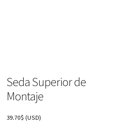
hijo
FAQ
Seda Superior de
Montaje
39.70
$
(
USD
)