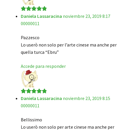
Daniela Lassaracina
noviembre 23, 2019 8:17
Valorado en
5
00000011
de 5
Pazzesco
Lo userò non solo per l’arte cinese ma anche per
quella turca “Ebru”
Accede para responder
Daniela Lassaracina
noviembre 23, 2019 8:15
Valorado en
5
00000011
de 5
Bellissimo
Lo userò non solo per arte cinese ma anche per