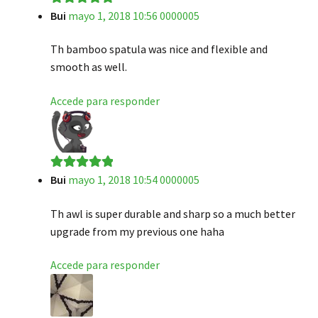
Bui
mayo 1, 2018 10:56 0000005
Valorado en
5
de 5
Th bamboo spatula was nice and flexible and
smooth as well.
Accede para responder
Bui
mayo 1, 2018 10:54 0000005
Valorado en
5
de 5
Th awl is super durable and sharp so a much better
upgrade from my previous one haha
Accede para responder