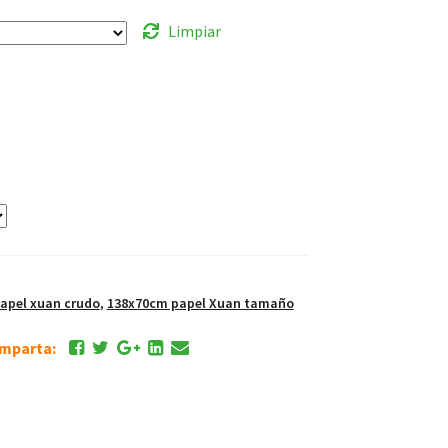
Limpiar
pel xuan crudo
,
138x70cm papel Xuan tamaño
comparta: