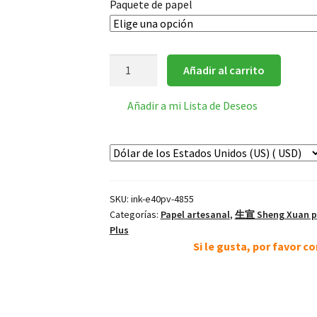
Paquete de papel
INKSTON
Añadir al carrito
Expert
40
Añadir a mi Lista de Deseos
Papel
Xuan
cantidad
SKU:
ink-e40pv-4855
Categorías:
Papel artesanal
,
生宣 Sheng Xuan pa
Plus
Si le gusta, por favor 