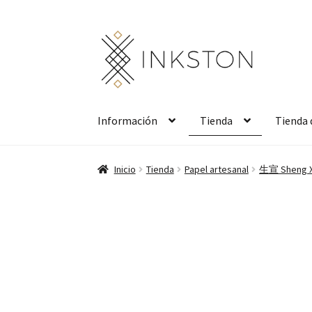
Ir
Ir
a
al
la
contenido
navegación
Información
Tienda
Tienda 
Inicio
Tienda
Papel artesanal
生宣 Sheng Xu