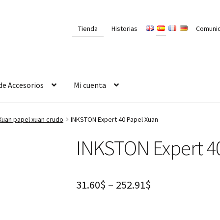
Tienda
Historias
Comuni
de Accesorios
Mi cuenta
an papel xuan crudo
INKSTON Expert 40 Papel Xuan
INKSTON Expert 4
31.60
$
–
252.91
$