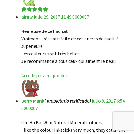
aimly
julio 29, 2017 11:49 0000007
Valorado en
5
de 5
Heureuse de cet achat
Vraiment très satisfaite de ces encres de qualité
supérieure
Les couleurs sont très belles
Je recommande à tous ceux qui aiment le beau
Accede para responder
Berry Mank
( propietario verificado)
julio 9, 2017 6:54
0000007
Old Hu Kai Wen Natural Mineral Colours.
I like the colour inksticks very much, they catch the