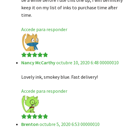
be a while before I use this one up, I will definitely
keep it on my list of inks to purchase time after
time.
Accede para responder
Nancy McCarthy
octubre 10, 2020 6:48 00000010
Valorado en
5
de 5
Lovely ink, smokey blue. Fast delivery!
Accede para responder
Brenton
octubre 5, 2020 6:53 00000010
Valorado en
5
de 5