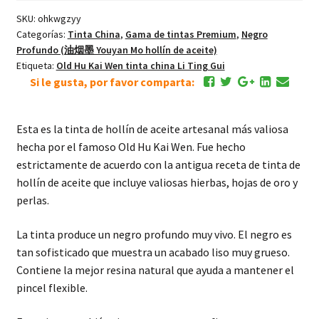
receta
SKU:
ohkwgzyy
antigua
Categorías:
Tinta China
,
Gama de tintas Premium
,
Negro
de
Profundo (油烟墨 Youyan Mo hollín de aceite)
lujo
Etiqueta:
Old Hu Kai Wen tinta china Li Ting Gui
de
Si le gusta, por favor comparta:
hollín
de
Esta es la tinta de hollín de aceite artesanal más valiosa
aceite
hecha por el famoso Old Hu Kai Wen. Fue hecho
cantidad
estrictamente de acuerdo con la antigua receta de tinta de
hollín de aceite que incluye valiosas hierbas, hojas de oro y
perlas.
La tinta produce un negro profundo muy vivo. El negro es
tan sofisticado que muestra un acabado liso muy grueso.
Contiene la mejor resina natural que ayuda a mantener el
pincel flexible.