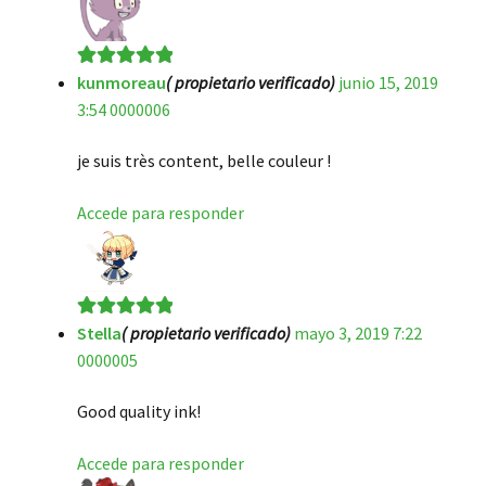
kunmoreau
( propietario verificado)
junio 15, 2019
Valorado en
5
3:54 0000006
de 5
je suis très content, belle couleur !
Accede para responder
Stella
( propietario verificado)
mayo 3, 2019 7:22
Valorado en
5
0000005
de 5
Good quality ink!
Accede para responder