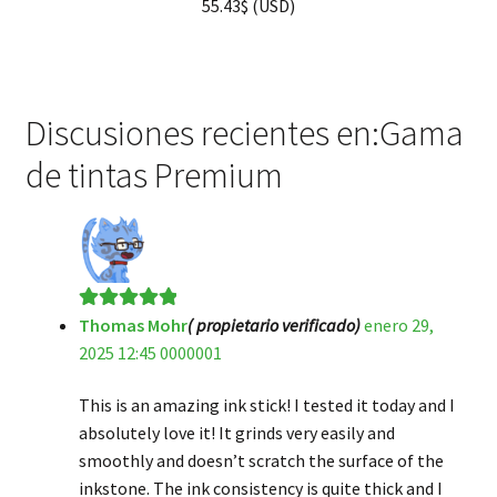
55.43
$
(
USD
)
Discusiones recientes en:Gama
de tintas Premium
Thomas Mohr
( propietario verificado)
enero 29,
Valorado en
5
2025 12:45 0000001
de 5
This is an amazing ink stick! I tested it today and I
absolutely love it! It grinds very easily and
smoothly and doesn’t scratch the surface of the
inkstone. The ink consistency is quite thick and I