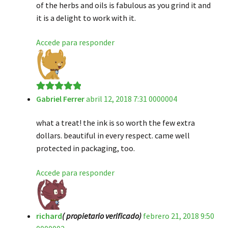
of the herbs and oils is fabulous as you grind it and
it is a delight to work with it.
Accede para responder
Gabriel Ferrer
abril 12, 2018 7:31 0000004
Valorado en
5
de 5
what a treat! the ink is so worth the few extra
dollars. beautiful in every respect. came well
protected in packaging, too.
Accede para responder
richard
( propietario verificado)
febrero 21, 2018 9:50