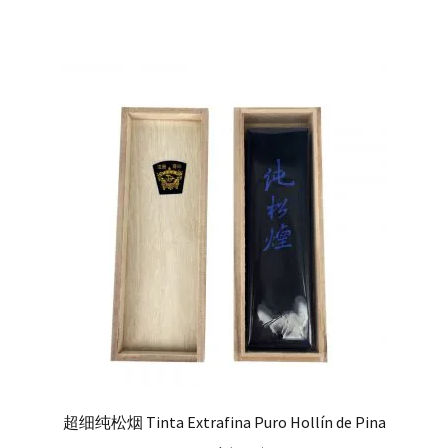
超细纯松烟 Tinta Extrafina Puro Hollín de Pina