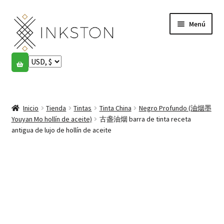
Ir
Ir
Menú
a
al
la
contenido
navegación
Tienda
Historias
Expandi
el
Inicio
Tienda
Tintas
Tinta China
Negro Profundo (油烟墨
English
menú
Youyan Mo hollín de aceite)
古盏油烟 barra de tinta receta
hijo
antigua de lujo de hollín de aceite
Español
Français
Comunidad
Expandi
el
Cuenta
menú