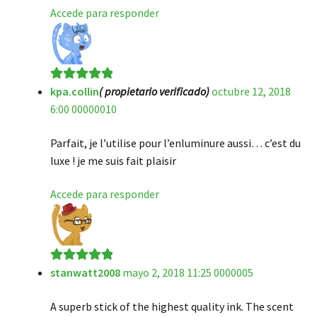
Accede para responder
kpa.collin
( propietario verificado)
octubre 12, 2018
Valorado en
5
6:00 00000010
de 5
Parfait, je l’utilise pour l’enluminure aussi… c’est du
luxe ! je me suis fait plaisir
Accede para responder
stanwatt2008
mayo 2, 2018 11:25 0000005
Valorado en
5
de 5
A superb stick of the highest quality ink. The scent