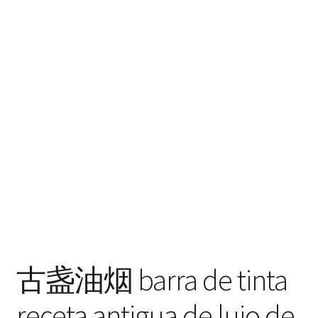
古盏油烟 barra de tinta
receta antigua de lujo de