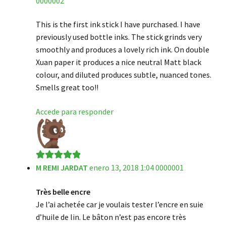
0000002
This is the first ink stick I have purchased. I have
previously used bottle inks. The stick grinds very
smoothly and produces a lovely rich ink. On double
Xuan paper it produces a nice neutral Matt black
colour, and diluted produces subtle, nuanced tones.
Smells great too!!
Accede para responder
M REMI JARDAT
enero 13, 2018 1:04 0000001
Valorado en
5
de 5
Très belle encre
Je l’ai achetée car je voulais tester l’encre en suie
d’huile de lin. Le bâton n’est pas encore très