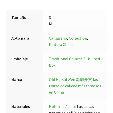
Tamaño
S
M
Apto para
Calligrafía
,
Collection
,
Pintura China
Embalaje
Traditional Chinese Silk Lined
Box
Marca
Old Hu Kai Wen 老胡开文
las
tintas de calidad más famosos
en China
Materiales
Hollín de Aceite
Las tintas
negras de hollín de aceite son