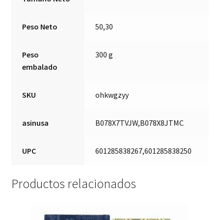
Peso Neto
50,30
Peso
300 g
embalado
SKU
ohkwgzyy
asinusa
B078X7TVJW,B078X8JTMC
UPC
601285838267,601285838250
Productos relacionados