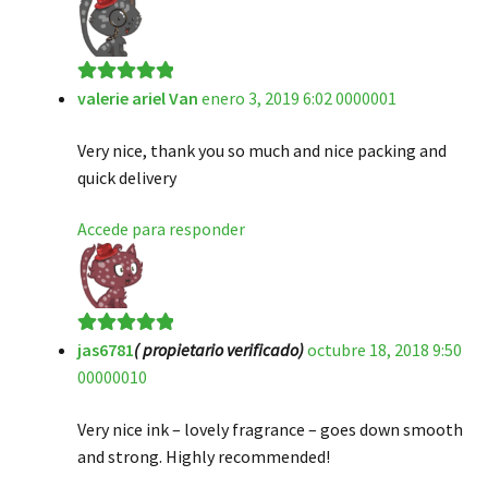
valerie ariel Van
enero 3, 2019 6:02 0000001
Valorado en
5
de 5
Very nice, thank you so much and nice packing and
quick delivery
Accede para responder
jas6781
( propietario verificado)
octubre 18, 2018 9:50
Valorado en
5
00000010
de 5
Very nice ink – lovely fragrance – goes down smooth
and strong. Highly recommended!