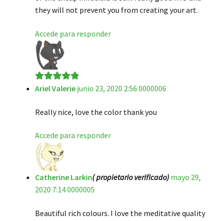
they will not prevent you from creating your art.
Accede para responder
Ariel Valerie
junio 23, 2020 2:56 0000006
Valorado en
5
de 5
Really nice, love the color thank you
Accede para responder
Catherine Larkin
( propietario verificado)
mayo 29,
2020 7:14 0000005
Beautiful rich colours. I love the meditative quality