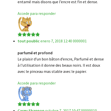
entamé mais disons que l’encre est fin et dense.
Accede para responder
tout poublic
enero 7, 2018 12:40 0000001
Valorado en
5
de 5
parfumé et profond
Le plaisir d’un bon bâton d’encre, Parfumé et dense
à l’utilisation il donne des beaux noirs. Il est doux
avec le pinceau mas stable avec le papier.
Accede para responder
Casey Shannon
octubre 7, 2017 10:47 00000010
Valorado en
5