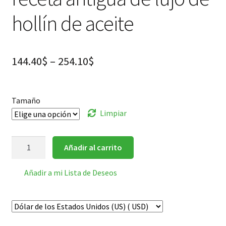
hollín de aceite
144.40
$
–
254.10
$
Tamaño
Limpiar
古
Añadir al carrito
盏
油
Añadir a mi Lista de Deseos
烟
barra
de
tinta