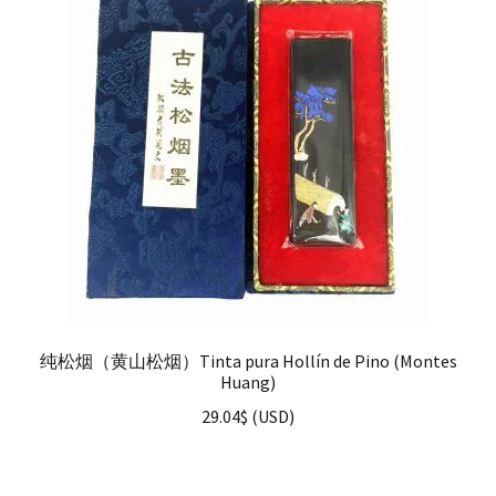
纯松烟（黄山松烟）Tinta pura Hollín de Pino (Montes
Huang)
29.04
$
(
USD
)