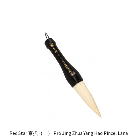
Red Star 京抓（一） Pro Jing Zhua Yang Hao Pincel Lana