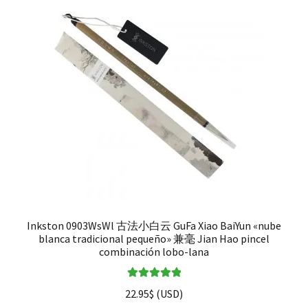
Inkston 0903WsWl 古法小白云 GuFa Xiao BaiYun «nube
blanca tradicional pequeño» 兼毫 Jian Hao pincel
combinación lobo-lana
Valorado en
22.95
$
(
USD
)
5.00
de 5