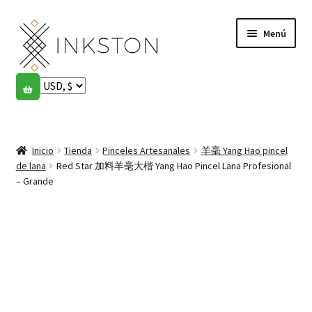
Ir
Ir
Menú
a
al
la
contenido
navegación
Tienda
Historias
Expandi
el
Inicio
Tienda
Pinceles Artesanales
羊毫 Yang Hao pincel
English
menú
de lana
Red Star 加料羊毫大楷 Yang Hao Pincel Lana Profesional
hijo
– Grande
Español
Français
Comunidad
Expandi
el
Cuenta
menú