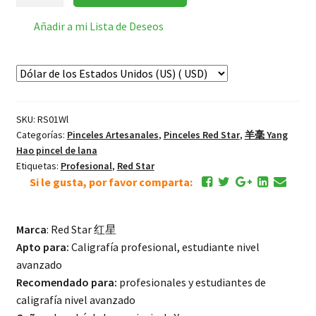
Star
加
Añadir a mi Lista de Deseos
料
羊
毫
大
楷
SKU:
RS01Wl
Yang
Categorías:
Pinceles Artesanales
,
Pinceles Red Star
,
羊毫 Yang
Hao
Hao pincel de lana
Pincel
Etiquetas:
Profesional
,
Red Star
Lana
Si le gusta, por favor comparta:
Profesional
–
Marca
: Red Star 红星
Grande
Apto para:
Caligrafía profesional, estudiante nivel
cantidad
avanzado
Recomendado para:
profesionales y estudiantes de
caligrafía nivel avanzado