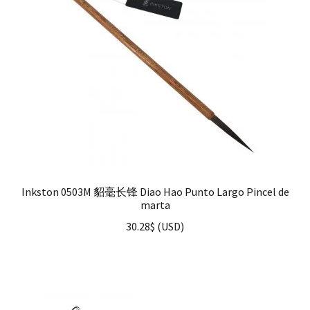
Inkston 0503M 貂毫长锋 Diao Hao Punto Largo Pincel de
marta
30.28
$
(
USD
)