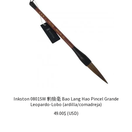
Inkston 0801SW 豹狼毫 Bao Lang Hao Pincel Grande
Leopardo-Lobo (ardilla/comadreja)
49.00
$
(
USD
)