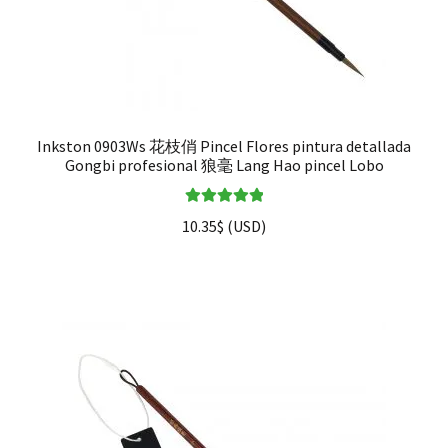
Inkston 0903Ws 花枝俏 Pincel Flores pintura detallada
Gongbi profesional 狼毫 Lang Hao pincel Lobo
Valorado en
10.35
$
(
USD
)
5.00
de 5