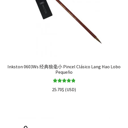
Inkston 0603Ws 经典狼毫小 Pincel Clásico Lang Hao Lobo
Pequeño
Valorado en
25.70
$
(
USD
)
5.00
de 5