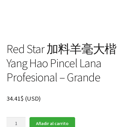
Red Star 加料羊毫大楷
Yang Hao Pincel Lana
Profesional – Grande
34.41
$
(
USD
)
Red
Añadir al carrito