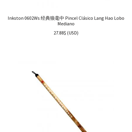
Inkston 0602Ws 经典狼毫中 Pincel Clásico Lang Hao Lobo
Mediano
27.88
$
(
USD
)