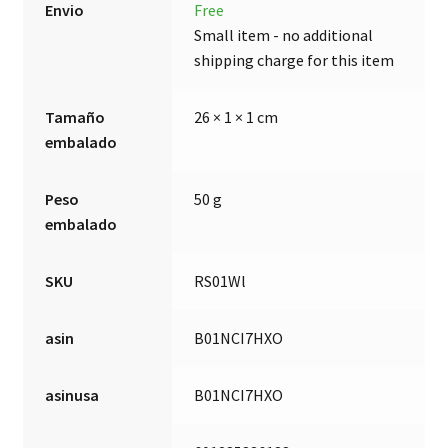
Envio
Free
Small item - no additional
shipping charge for this item
Tamaño
26 × 1 × 1 cm
embalado
Peso
50 g
embalado
SKU
RS01Wl
asin
B01NCI7HXO
asinusa
B01NCI7HXO