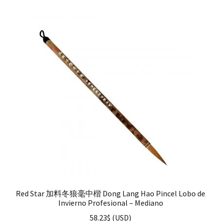
Red Star 加料冬狼毫中楷 Dong Lang Hao Pincel Lobo de
Invierno Profesional – Mediano
58.23
$
(
USD
)