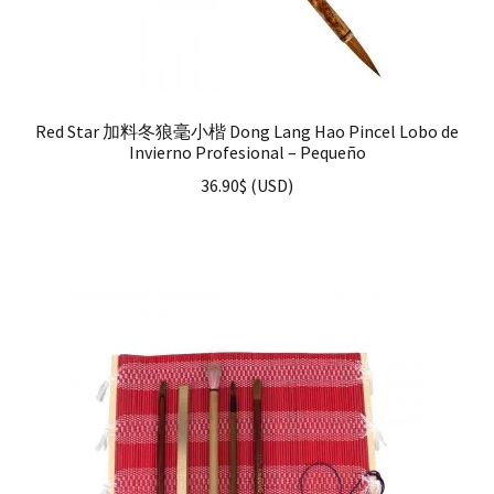
Red Star 加料冬狼毫小楷 Dong Lang Hao Pincel Lobo de
Invierno Profesional – Pequeño
36.90
$
(
USD
)