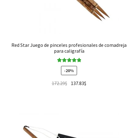
Red Star Juego de pinceles profesionales de comadreja
para caligrafía
Valorado en
-20%
5.00
de 5
172.29
$
137.83
$