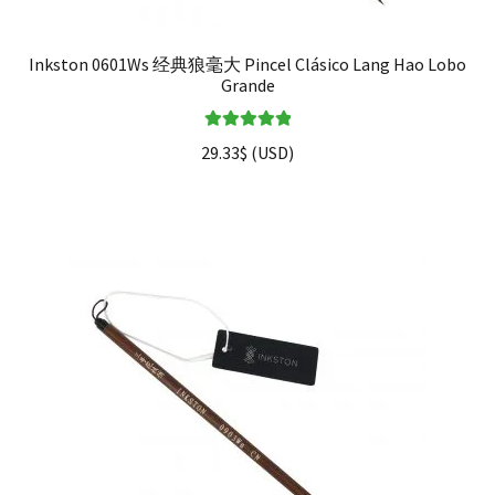
Inkston 0601Ws 经典狼毫大 Pincel Clásico Lang Hao Lobo
Grande
Valorado en
29.33
$
(
USD
)
5.00
de 5