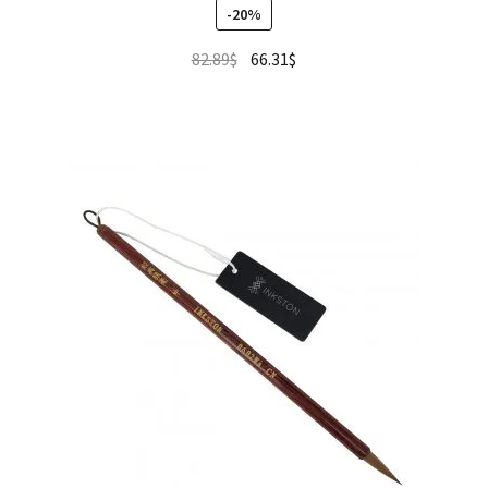
-20%
82.89
$
66.31
$