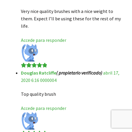
de 5
Very nice quality brushes with a nice weight to
them. Expect I’ll be using these for the rest of my
life.
Accede para responder
Douglas Ratcliffe
( propietario verificado)
abril 17,
Valorado en
5
2020 6:16 0000004
de 5
Top quality brush
Accede para responder