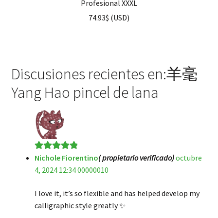
Profesional XXXL
74.93
$
(
USD
)
Discusiones recientes en:羊毫
Yang Hao pincel de lana
Nichole Fiorentino
( propietario verificado)
octubre
Valorado en
5
4, 2024 12:34 00000010
de 5
I love it, it’s so flexible and has helped develop my
calligraphic style greatly ✨