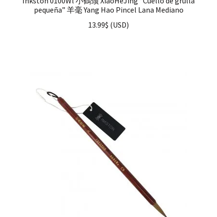
Inkston 0100Wl 小鶴颈 XiaoHeJing “Cuello de grulla
pequeña” 羊毫 Yang Hao Pincel Lana Mediano
13.99
$
(
USD
)