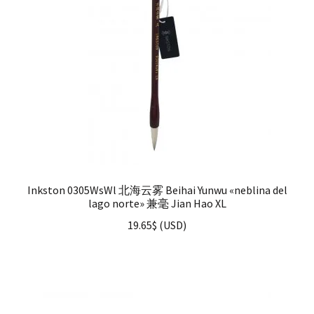
Inkston 0305WsWl 北海云雾 Beihai Yunwu «neblina del
lago norte» 兼毫 Jian Hao XL
19.65
$
(
USD
)