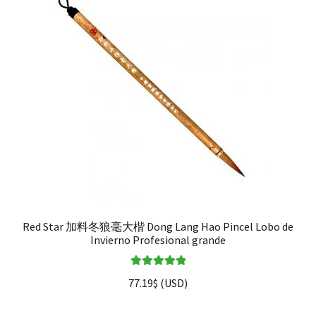
Red Star 加料冬狼毫大楷 Dong Lang Hao Pincel Lobo de
Invierno Profesional grande
Valorado en
77.19
$
(
USD
)
5.00
de 5