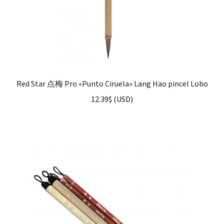
Red Star 点梅 Pro «Punto Ciruela» Lang Hao pincel Lobo
12.39
$
(
USD
)