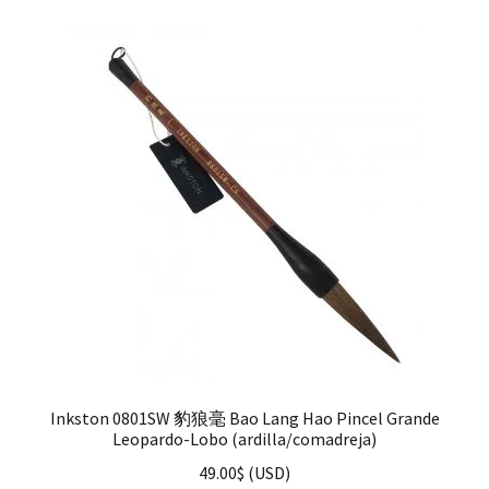
Inkston 0801SW 豹狼毫 Bao Lang Hao Pincel Grande
Leopardo-Lobo (ardilla/comadreja)
49.00
$
(
USD
)