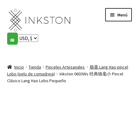
Ir
Ir
Menú
a
al
la
contenido
navegación
Tienda
Historias
Expandi
el
Inicio
Tienda
Pinceles Artesanales
狼毫 Lang Hao pincel
English
menú
Lobo (pelo de comadreja)
Inkston 0603Ws 经典狼毫小 Pincel
hijo
Clásico Lang Hao Lobo Pequeño
Español
Français
Comunidad
Expandi
el
Cuenta
menú