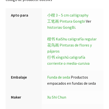
Apto para
小楷 3 – 5 cm calligraphy
工笔画 Pintura Gongbi
Ver
historias GongBi
.
楷书 KaiShu caligrafía regular
花鸟画 Pinturas de flores y
pájaros
行书 xíngshū caligrafía
corriente o media-cursiva
Embalaje
Funda de seda
Productos
empacados en fundas de seda
Maker
Xu Shi Chun