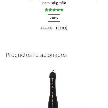
para caligrafía
Valorado en
-20%
5.00
de 5
172.29
$
137.83
$
Productos relacionados