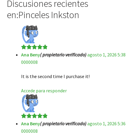
Discusiones recientes
en:Pinceles Inkston
Ana Beny
( propietario verificado)
agosto 1, 2026 5:38
Valorado en
5
0000008
de 5
It is the second time I purchase it!
Accede para responder
Ana Beny
( propietario verificado)
agosto 1, 2026 5:36
Valorado en
5
0000008
de 5