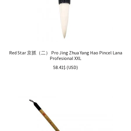
Red Star 京抓（二） Pro Jing Zhua Yang Hao Pincel Lana
Profesional XXL
58.41
$
(
USD
)