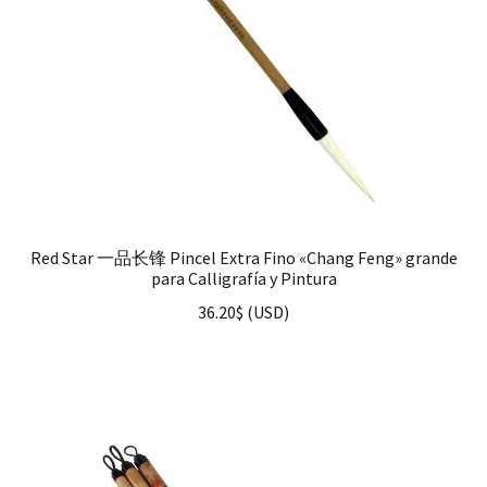
Red Star 一品长锋 Pincel Extra Fino «Chang Feng» grande
para Calligrafía y Pintura
36.20
$
(
USD
)