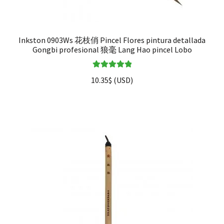
Inkston 0903Ws 花枝俏 Pincel Flores pintura detallada
Gongbi profesional 狼毫 Lang Hao pincel Lobo
Valorado en
10.35
$
(
USD
)
5.00
de 5