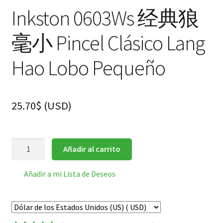
Inkston 0603Ws 经典狼
毫小 Pincel Clásico Lang
Hao Lobo Pequeño
25.70
$
(
USD
)
Inkston
Añadir al carrito
0603Ws
经
Añadir a mi Lista de Deseos
典
狼
毫
小