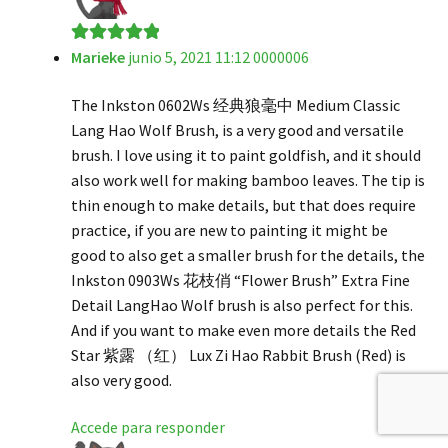
Marieke
junio 5, 2021 11:12 0000006
Valorado en
5
de 5
The Inkston 0602Ws 经典狼毫中 Medium Classic
Lang Hao Wolf Brush, is a very good and versatile
brush. I love using it to paint goldfish, and it should
also work well for making bamboo leaves. The tip is
thin enough to make details, but that does require
practice, if you are new to painting it might be
good to also get a smaller brush for the details, the
Inkston 0903Ws 花枝俏 “Flower Brush” Extra Fine
Detail LangHao Wolf brush is also perfect for this.
And if you want to make even more details the Red
Star 紫露 （红） Lux Zi Hao Rabbit Brush (Red) is
also very good.
Accede para responder