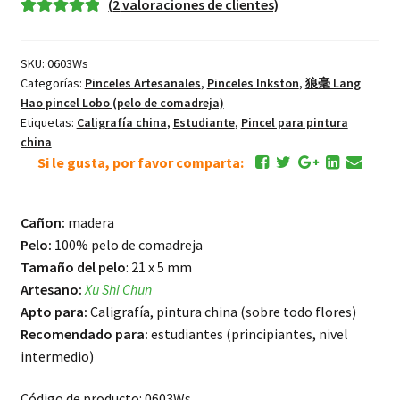
(
2
valoraciones de clientes)
Pincel
Valorado
1
Clásico
5.00
sobre 5
Lang
SKU:
0603Ws
basado en
Hao
Categorías:
Pinceles Artesanales
,
Pinceles Inkston
,
狼毫 Lang
puntuación
Lobo
Hao pincel Lobo (pelo de comadreja)
de cliente
Etiquetas:
Caligrafía china
,
Estudiante
,
Pincel para pintura
Pequeño
china
cantidad
Si le gusta, por favor comparta:
Cañon:
madera
Pelo:
100% pelo de comadreja
Tamaño del pelo
: 21 x 5 mm
Artesano:
Xu Shi Chun
Apto para:
Caligrafía, pintura china (sobre todo flores)
Recomendado para:
estudiantes (principiantes, nivel
intermedio)
Código de producto: 0603Ws