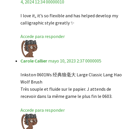
4, 2024 12:34 00000010
de 5
I love it, it’s so flexible and has helped develop my
calligraphic style greatly ✨
Accede para responder
Carole Callier
mayo 10, 2023 2:37 0000005
Inkston 0601Ws 经典狼毫大 Large Classic Lang Hao
Wolf Brush
Très souple et fluide sur le papier. J attends de
recevoir dans la même game le plus fin le 0603.
Accede para responder