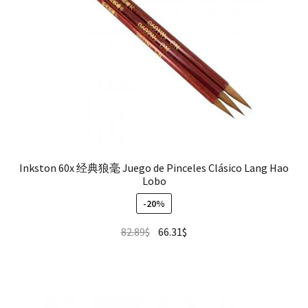
Inkston 60x 经典狼毫 Juego de Pinceles Clásico Lang Hao
Lobo
-20%
82.89
$
66.31
$