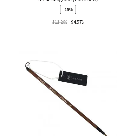
-15%
111.26
$
94.57
$