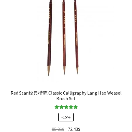
Red Star 经典楷笔 Classic Calligraphy Lang Hao Weasel
Brush Set
Valorado en
-15%
5.00
de 5
85.21
$
72.43
$