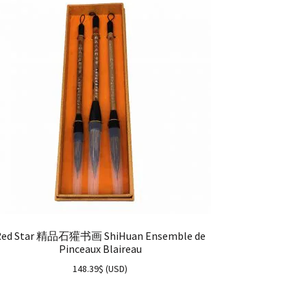
Red Star 精品石獾书画 ShiHuan Ensemble de
Pinceaux Blaireau
148.39
$
(
USD
)