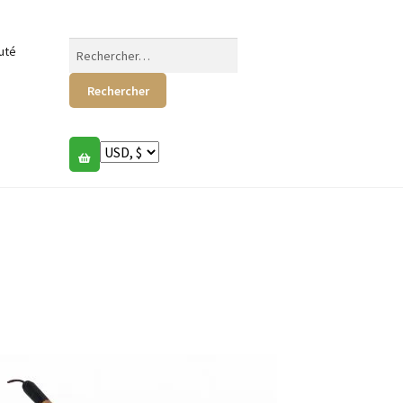
Rechercher :
uté
e