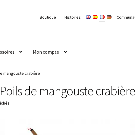
Boutique
Histoires
Communa
ssoires
Mon compte
de mangouste crabière
Poils de mangouste crabièr
fichés