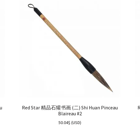
u
Red Star 精品石獾书画 (二) Shi Huan Pinceau
Blaireau #2
50.04
$
(
USD
)