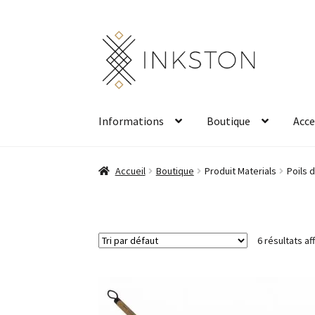
Aller
Aller
à
au
la
contenu
navigation
Informations
Boutique
Acce
Accueil
Boutique
Produit Materials
Poils 
6 résultats af