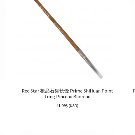
Red Star 极品石獾长锋 Prime ShiHuan Point
Long Pinceau Blaireau
41.09
$
(
USD
)