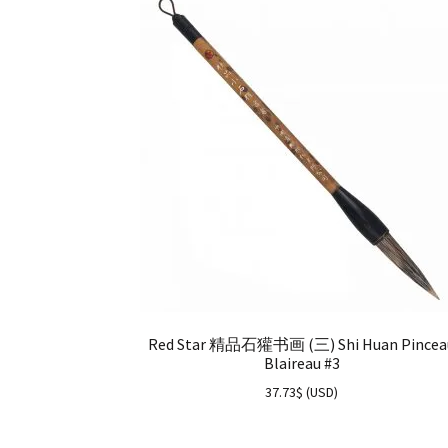
Red Star 精品石獾书画 (三) Shi Huan Pincea
Blaireau #3
37.73
$
(
USD
)