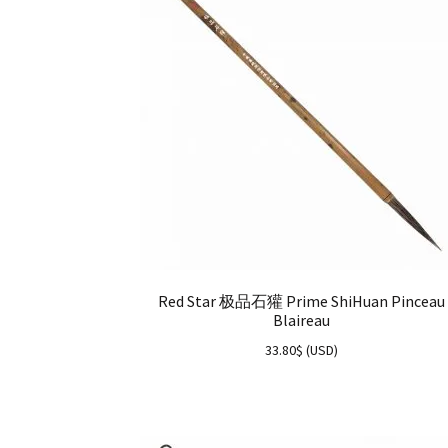
Red Star 极品石獾 Prime ShiHuan Pinceau
Blaireau
33.80
$
(
USD
)