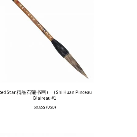
Red Star 精品石獾书画 (一) Shi Huan Pinceau
Blaireau #1
60.65
$
(
USD
)