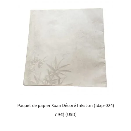
Paquet de papier Xuan Décoré Inkston (ldxp-024)
7.94
$
(
USD
)