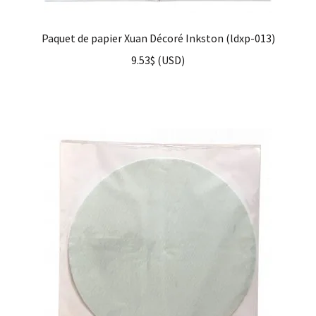
Paquet de papier Xuan Décoré Inkston (ldxp-013)
9.53
$
(
USD
)