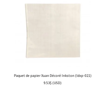
Paquet de papier Xuan Décoré Inkston (ldxp-021)
9.53
$
(
USD
)