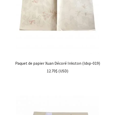
Paquet de papier Xuan Décoré Inkston (ldxp-019)
12.70
$
(
USD
)