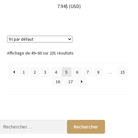
7.94
$
(
USD
)
Affichage de 49–60 sur 201 résultats
1
2
3
4
5
6
7
8
…
15
16
17
Rechercher :