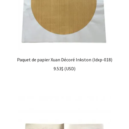
Paquet de papier Xuan Décoré Inkston (ldxp-018)
9.53
$
(
USD
)