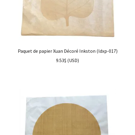
Paquet de papier Xuan Décoré Inkston (ldxp-017)
9.53
$
(
USD
)