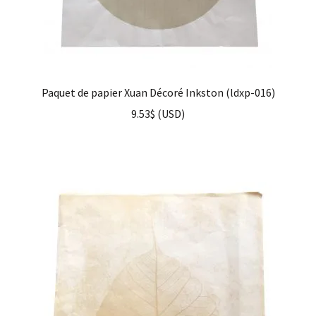
Paquet de papier Xuan Décoré Inkston (ldxp-016)
9.53
$
(
USD
)