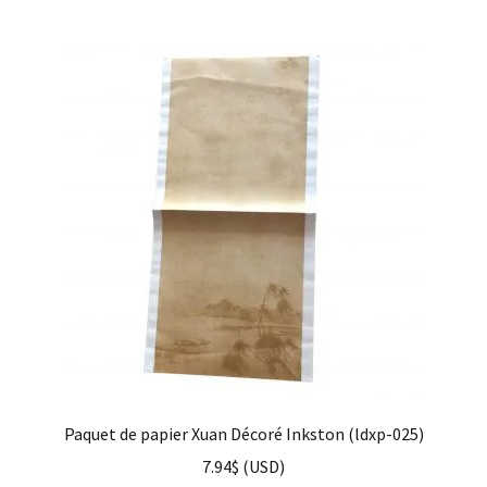
Paquet de papier Xuan Décoré Inkston (ldxp-025)
7.94
$
(
USD
)