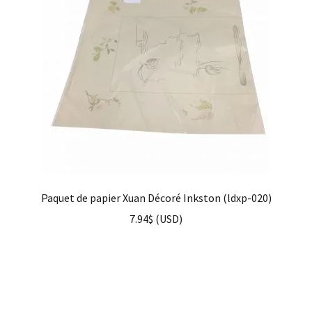
Paquet de papier Xuan Décoré Inkston (ldxp-020)
7.94
$
(
USD
)