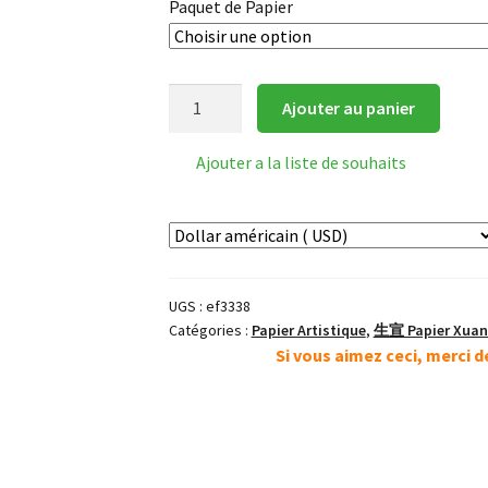
Paquet de Papier
quantité
Ajouter au panier
de
INKSTON
Ajouter a la liste de souhaits
Extra
Fine
3338
Papier
Xuan
UGS :
ef3338
Catégories :
Papier Artistique
,
生宣 Papier Xuan 
Si vous aimez ceci, merci 