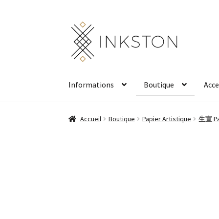
Aller
Aller
à
au
la
contenu
navigation
Informations
Boutique
Acce
Accueil
Boutique
Papier Artistique
生宣 Pap