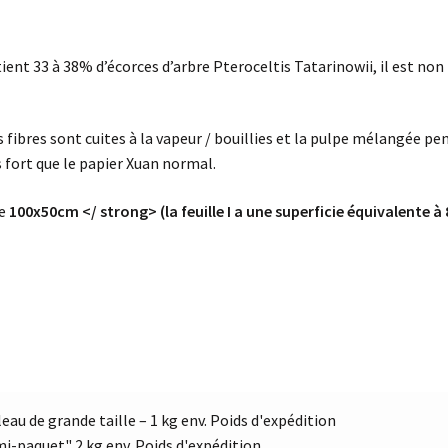
t 33 à 38% d’écorces d’arbre Pteroceltis Tatarinowii, il est non tr
es fibres sont cuites à la vapeur / bouillies et la pulpe mélangée 
s fort que le papier Xuan normal.
le
100x50cm </ strong> (la feuille I a une superficie équivalente à 8
leau de grande taille – 1 kg env. Poids d'expédition
mi-paquet" 2 kg env. Poids d'expédition