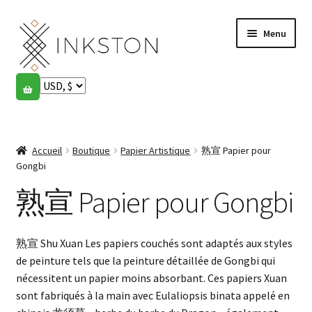
Aller
Aller
Menu
à
au
la
contenu
navigation
Boutique
Histoires
Ouvrir
le
Accueil
Boutique
Papier Artistique
熟宣 Papier pour
English
menu
Gongbi
enfant
Español
熟宣 Papier pour Gongbi
Français
熟宣 Shu Xuan Les papiers couchés sont adaptés aux styles
Communauté
de peinture tels que la peinture détaillée de Gongbi qui
Ouvrir
nécessitent un papier moins absorbant. Ces papiers Xuan
le
Mon compte
sont fabriqués à la main avec Eulaliopsis binata appelé en
menu