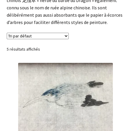
chinois 龙须草 « herbe du barbe du Dragon » également
enfant
Questions fréquentes
connu sous le nom de ruée alpine chinoise. Ils sont
délibérément pas aussi absorbants que le papier à écorces
d’arbres pour faciliter différents styles de peinture.
5 résultats affichés