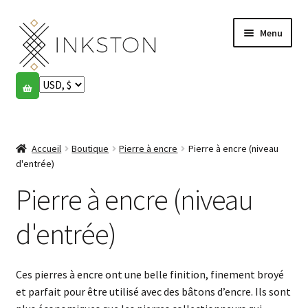
Aller
Aller
Menu
à
au
la
contenu
navigation
Boutique
Histoires
Ouvrir
le
Accueil
Boutique
Pierre à encre
Pierre à encre (niveau
English
menu
d'entrée)
enfant
Español
Pierre à encre (niveau
Français
d'entrée)
Communauté
Ouvrir
Ces pierres à encre ont une belle finition, finement broyé
le
Mon compte
et parfait pour être utilisé avec des bâtons d’encre. Ils sont
menu