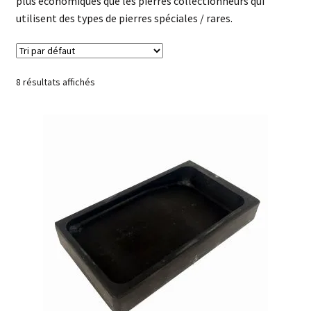
plus économiques que les pierres collectionneurs qui
enfant
Questions fréquentes
utilisent des types de pierres spéciales / rares.
8 résultats affichés