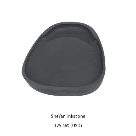
SheYan Inkstone
125.46
$
(
USD
)