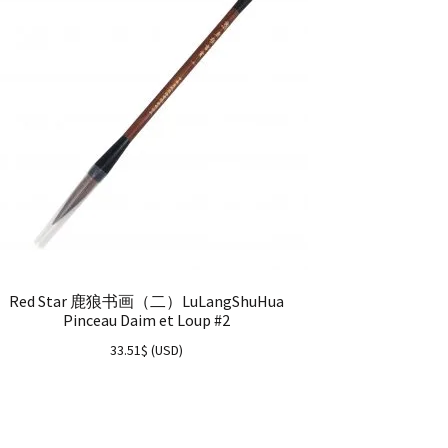
Red Star 鹿狼书画（二）LuLangShuHua
Pinceau Daim et Loup #2
33.51
$
(
USD
)