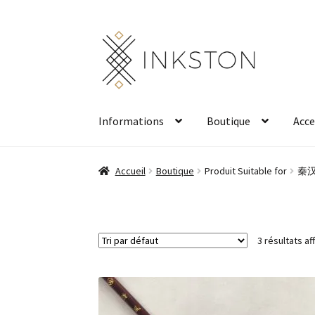
Aller
Aller
à
au
la
contenu
navigation
Informations
Boutique
Acce
Accueil
Boutique
Produit Suitable for
秦汉隶
3 résultats af