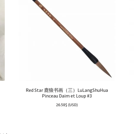
Red Star 鹿狼书画（三）LuLangShuHua
Pinceau Daim et Loup #3
26.58
$
(
USD
)