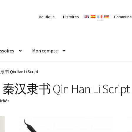
Boutique
Histoires
Communa
ssoires
Mon compte
书 Qin Han Li Script
秦汉隶书 Qin Han Li Script
fichés