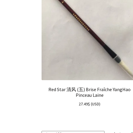
Red Star 清风 (五) Brise Fraîche YangHao
Pinceau Laine
27.49
$
(
USD
)