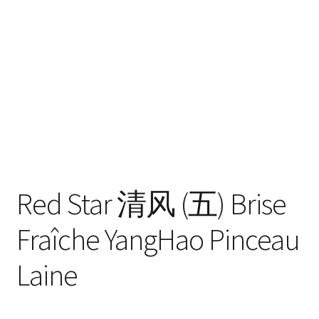
enfant
Questions fréquentes
Red Star 清风 (五) Brise
Fraîche YangHao Pinceau
Laine