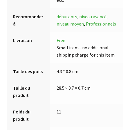
Recommander
débutants
,
niveau avancé
,
à
niveau moyen
,
Professionnels
Livraison
Free
Small item - no additional
shipping charge for this item
Taille des poils
4.3 * 0.8 cm
Taille du
28.5 × 0.7 × 0.7 cm
produit
Poids du
11
produit