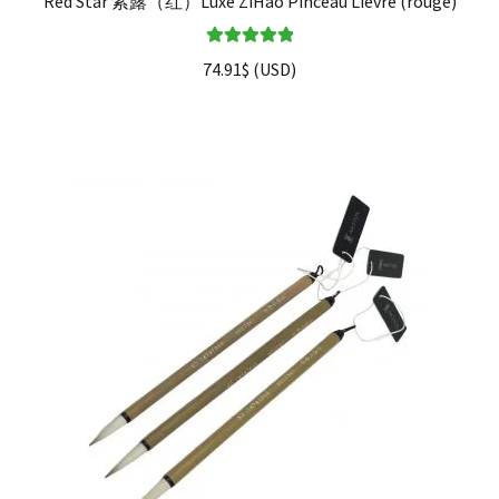
Red Star 紫露（红）Luxe ZiHao Pinceau Lièvre (rouge)
Note
5.00
sur
74.91
$
(
USD
)
5