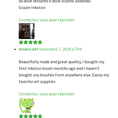
da dove veniamo e dove stiamo andando.
Grazie Inkston
Connectez-vous pour répondre
Americo67
novembre 7, 2019 a 7:04
Note
5
sur 5
Beautifully made and great quality, I bought my
first Inkston brush months ago and I haven’t
bought any brushes from anywhere else. Easily my
favorite art supplies.
Connectez-vous pour répondre