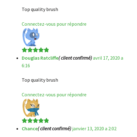
Top quality brush
Connectez-vous pour répondre
Douglas Ratcliffe
( client confirmé)
avril 17, 2020 a
Note
5
sur 5
6:16
Top quality brush
Connectez-vous pour répondre
Chance
( client confirmé)
janvier 13, 2020 a 2:02
Note
5
sur 5