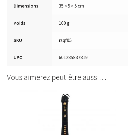
Dimensions
35 × 5 × 5 cm
Poids
100 g
SKU
rsqf05
UPC
601285837819
Vous aimerez peut-être aussi…