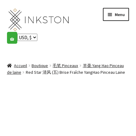
Aller
Aller
Menu
à
au
la
contenu
navigation
Boutique
Histoires
Ouvrir
le
Accueil
Boutique
毛笔 Pinceaux
羊毫 Yang Hao Pinceau
English
menu
de laine
Red Star 清风 (五) Brise Fraîche YangHao Pinceau Laine
enfant
Español
Français
Communauté
Ouvrir
le
Mon compte
menu