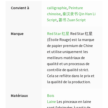
Convient à
calligraphie
,
Peinture
chinoise
,
秦汉隶书 Qin Han Li
Script
,
纂书 Zuan Script
Marque
Red Star 红星
Red Star 红星
(Étoile Rouge) est la marque
de papier premium de Chine
et utilise uniquement les
meilleurs matériaux de
qualité et un processus de
contrôle de qualité strict.
Cela se reflète dans le prix et
la qualité de la production.
Matériaux
Bois
Laine
Les pinceaux en laine
sont fabriquées à partir de