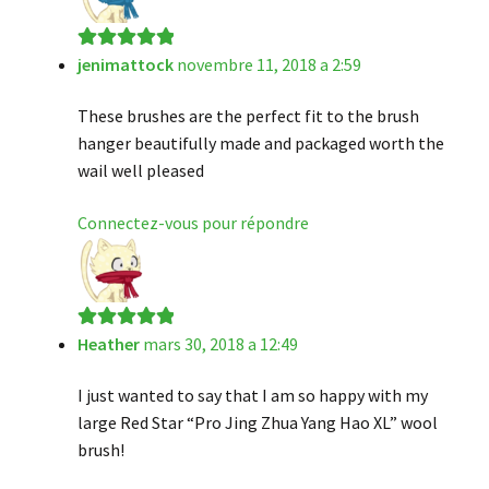
jenimattock
novembre 11, 2018 a 2:59
Note
5
sur 5
These brushes are the perfect fit to the brush
hanger beautifully made and packaged worth the
wail well pleased
Connectez-vous pour répondre
Heather
mars 30, 2018 a 12:49
Note
5
sur 5
I just wanted to say that I am so happy with my
large Red Star “Pro Jing Zhua Yang Hao XL” wool
brush!