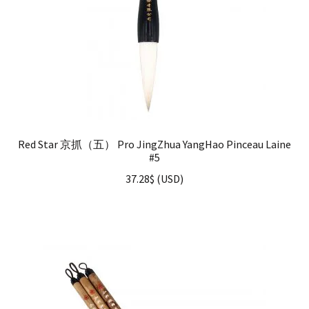
Red Star 京抓（五） Pro JingZhua YangHao Pinceau Laine
#5
37.28
$
(
USD
)