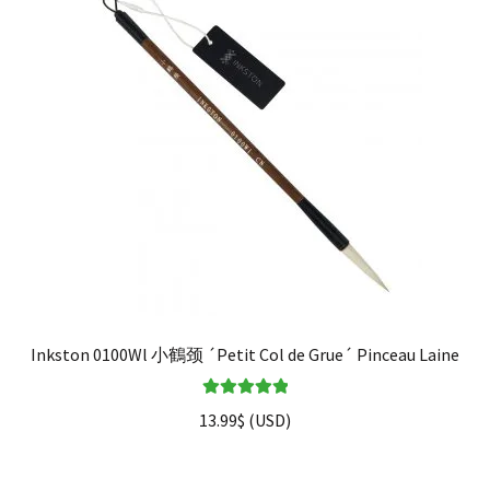
Inkston 0100Wl 小鶴颈 ´Petit Col de Grue´ Pinceau Laine
Note
5.00
sur
13.99
$
(
USD
)
5