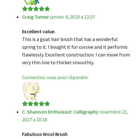
Craig Turner
janvier 4, 2018 a 12:37
Note
5
sur 5
Excellent value.
This is a goat hair brush that has a wonderful
spring to it. I bought it for cursive and it performs
flawlessly. Excellent construction. I can move from
very thin line to thicker smoothly.
Connectez-vous pour répondre
C. Shannon Enthusiast: Calligraphy
novembre 21,
Note
5
sur 5
2017 a 10:18
Fabulous Wool Brush