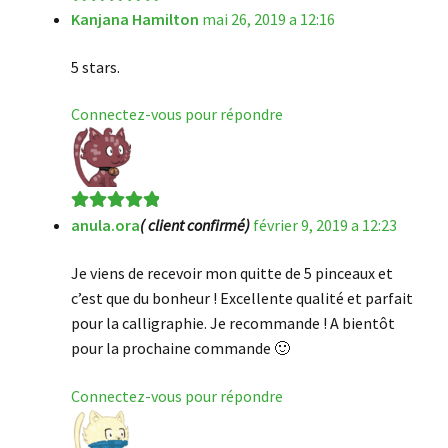
Kanjana Hamilton
mai 26, 2019 a 12:16
Note
5
sur 5
5 stars.
Connectez-vous pour répondre
anula.ora
( client confirmé)
février 9, 2019 a 12:23
Note
5
sur 5
Je viens de recevoir mon quitte de 5 pinceaux et
c’est que du bonheur ! Excellente qualité et parfait
pour la calligraphie. Je recommande ! A bientôt
pour la prochaine commande 🙂
Connectez-vous pour répondre