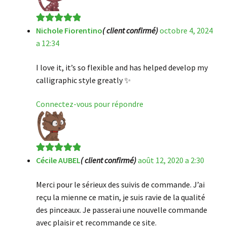
Nichole Fiorentino
( client confirmé)
octobre 4, 2024
Note
5
sur 5
a 12:34
I love it, it’s so flexible and has helped develop my
calligraphic style greatly ✨
Connectez-vous pour répondre
Cécile AUBEL
( client confirmé)
août 12, 2020 a 2:30
Note
5
sur 5
Merci pour le sérieux des suivis de commande. J’ai
reçu la mienne ce matin, je suis ravie de la qualité
des pinceaux. Je passerai une nouvelle commande
avec plaisir et recommande ce site.