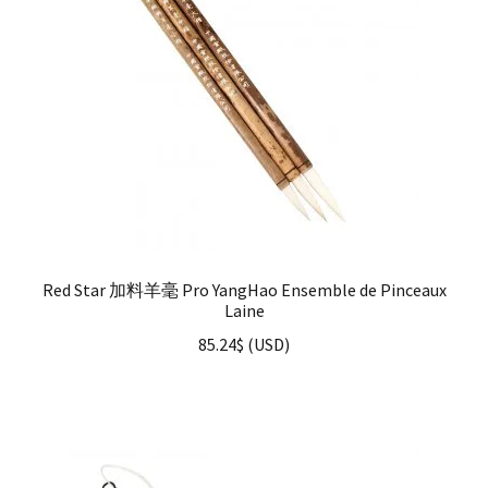
Red Star 加料羊毫 Pro YangHao Ensemble de Pinceaux
Laine
85.24
$
(
USD
)