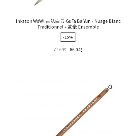
Inkston WsWl 古法白云 GuFa BaiYun « Nuage Blanc
Traditionnel » 兼毫 Ensemble
-15%
77.69
$
66.04
$