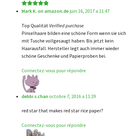
Mark K. on amazon.de
juin 16, 2017 a 11:47
Note
5
sur 5
Top Qualität
Verified purchase
Pinselhaare bilden eine schöne Form wenn sie sich
mit Tusche vollgesaugt haben. Bis jetzt kein
Haarausfall. Hersteller legt auch immer wieder
schöne Geschenke und Papierproben bei.
Connectez-vous pour répondre
debbi s.chan
octobre 7, 2016 a 11:29
red star that makes red star rice paper?
Connectez-vous pour répondre