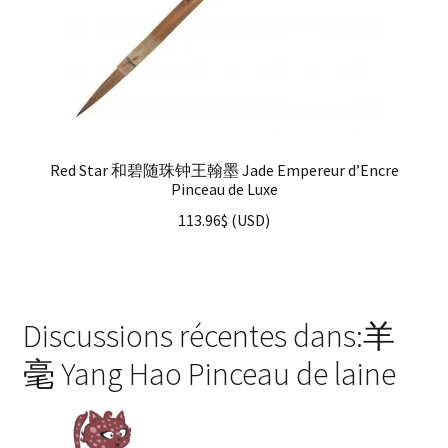
Red Star 和碧随珠钟王翰墨 Jade Empereur d’Encre
Pinceau de Luxe
113.96
$
(
USD
)
Discussions récentes dans:羊
毫 Yang Hao Pinceau de laine