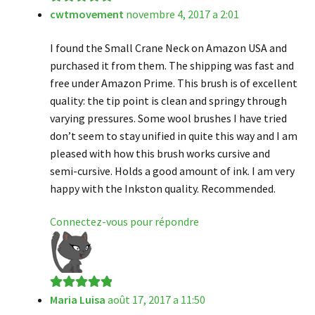
cwtmovement
novembre 4, 2017 a 2:01
Note
5
sur 5
I found the Small Crane Neck on Amazon USA and
purchased it from them. The shipping was fast and
free under Amazon Prime. This brush is of excellent
quality: the tip point is clean and springy through
varying pressures. Some wool brushes I have tried
don’t seem to stay unified in quite this way and I am
pleased with how this brush works cursive and
semi-cursive. Holds a good amount of ink. I am very
happy with the Inkston quality. Recommended.
Connectez-vous pour répondre
Maria Luisa
août 17, 2017 a 11:50
Note
5
sur 5