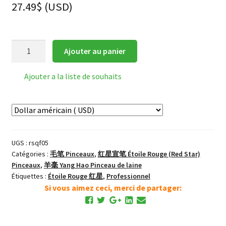
27.49
$
(
USD
)
quantité
Ajouter au panier
de
Red
Ajouter a la liste de souhaits
Star
清
风
(五)
Brise
UGS :
rsqf05
Fraîche
Catégories :
毛笔 Pinceaux
,
红星宣笔 Étoile Rouge (Red Star)
YangHao
Pinceaux
,
羊毫 Yang Hao Pinceau de laine
Pinceau
Étiquettes :
Étoile Rouge 红星
,
Professionnel
Laine
Si vous aimez ceci, merci de partager: