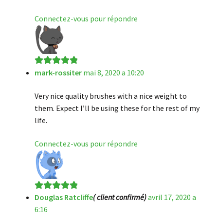
Connectez-vous pour répondre
mark-rossiter
mai 8, 2020 a 10:20
Note
5
sur 5
Very nice quality brushes with a nice weight to
them. Expect I’ll be using these for the rest of my
life.
Connectez-vous pour répondre
Douglas Ratcliffe
( client confirmé)
avril 17, 2020 a
Note
5
sur 5
6:16