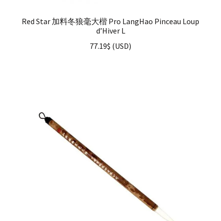
Red Star 加料冬狼毫大楷 Pro LangHao Pinceau Loup
d’Hiver L
77.19
$
(
USD
)