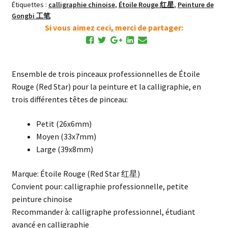
Ensemble
Étiquettes :
calligraphie chinoise
,
Étoile Rouge 红星
,
Peinture de
de
Gongbi 工笔
Pinceaux
Si vous aimez ceci, merci de partager:
Laine
Ensemble de trois pinceaux professionnelles de Étoile
Rouge (Red Star) pour la peinture et la calligraphie, en
trois différentes têtes de pinceau:
Petit (26x6mm)
Moyen (33x7mm)
Large (39x8mm)
Marque: Étoile Rouge (Red Star 红星)
Convient pour: calligraphie professionnelle, petite
peinture chinoise
Recommander à: calligraphe professionnel, étudiant
avancé en calligraphie