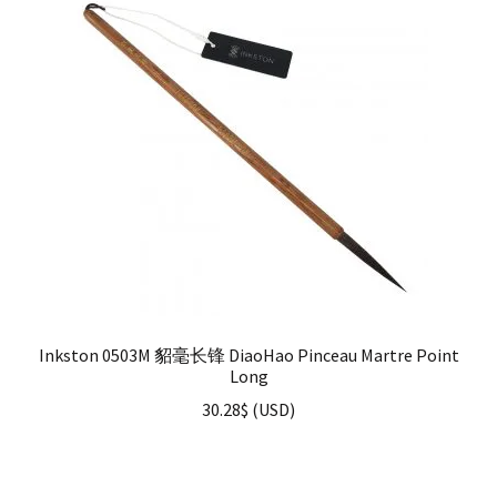
Inkston 0503M 貂毫长锋 DiaoHao Pinceau Martre Point
Long
30.28
$
(
USD
)