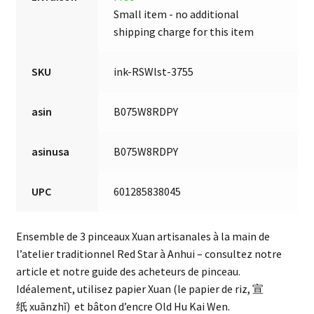
Small item - no additional
shipping charge for this item
SKU
ink-RSWlst-3755
asin
B075W8RDPY
asinusa
B075W8RDPY
UPC
601285838045
Ensemble de 3 pinceaux Xuan artisanales à la main de
l’atelier traditionnel Red Star à Anhui – consultez notre
article et notre guide des acheteurs de pinceau.
Idéalement, utilisez papier Xuan (le papier de riz,
宣
纸
xuānzhǐ
) et bâton d’encre Old Hu Kai Wen.