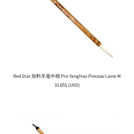
Red Star 加料羊毫中楷 Pro YangHao Pinceau Laine M
31.65
$
(
USD
)