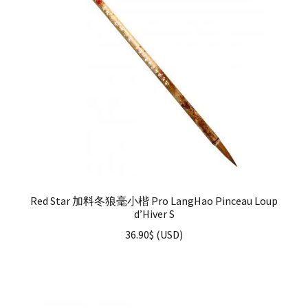
Red Star 加料冬狼毫小楷 Pro LangHao Pinceau Loup
d’Hiver S
36.90
$
(
USD
)