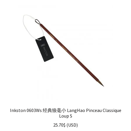
Inkston 0603Ws 经典狼毫小 LangHao Pinceau Classique
Loup S
25.70
$
(
USD
)