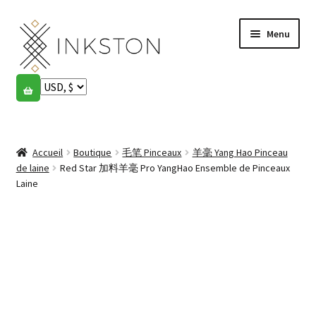
Aller
Aller
Menu
à
au
la
contenu
navigation
Boutique
Histoires
Ouvrir
le
Accueil
Boutique
毛笔 Pinceaux
羊毫 Yang Hao Pinceau
English
menu
de laine
Red Star 加料羊毫 Pro YangHao Ensemble de Pinceaux
enfant
Laine
Español
Français
Communauté
Ouvrir
le
Mon compte
menu