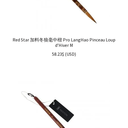
Red Star 加料冬狼毫中楷 Pro LangHao Pinceau Loup
d’Hiver M
58.23
$
(
USD
)