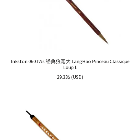
Inkston 0601Ws 经典狼毫大 LangHao Pinceau Classique
Loup L
29.33
$
(
USD
)