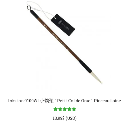
Inkston 0100Wl 小鶴颈 ´Petit Col de Grue´ Pinceau Laine
Note
5.00
sur
13.99
$
(
USD
)
5