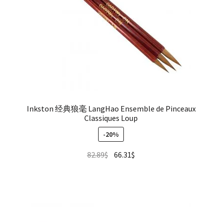
Inkston 经典狼毫 LangHao Ensemble de Pinceaux
Classiques Loup
-20%
82.89
$
66.31
$