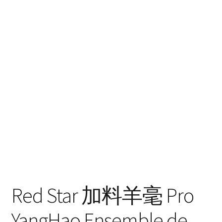
Red Star 加料羊毫 Pro
YangHao Ensemble de