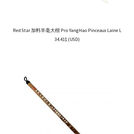
Red Star 加料羊毫大楷 Pro YangHao Pinceaux Laine L
34.41
$
(
USD
)