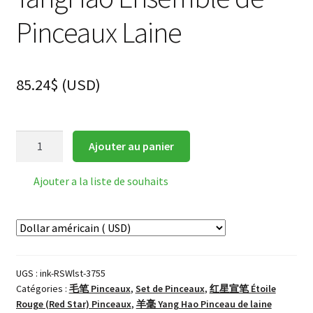
Pinceaux Laine
85.24
$
(
USD
)
quantité
Ajouter au panier
de
Red
Ajouter a la liste de souhaits
Star
加
料
羊
毫
UGS :
ink-RSWlst-3755
Pro
Catégories :
毛笔 Pinceaux
,
Set de Pinceaux
,
红星宣笔 Étoile
YangHao
Rouge (Red Star) Pinceaux
,
羊毫 Yang Hao Pinceau de laine