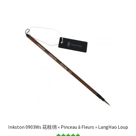
Inkston 0903Ws 花枝俏 « Pinceau à Fleurs » LangHao Loup