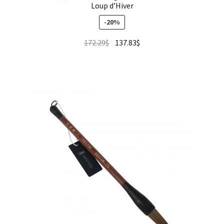
Loup d’Hiver
-20%
172.29
$
137.83
$