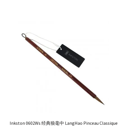
Inkston 0602Ws 经典狼毫中 LangHao Pinceau Classique