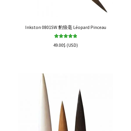
Inkston 0801SW 豹狼毫 Léopard Pinceau
Note
5.00
sur
49.00
$
(
USD
)
5