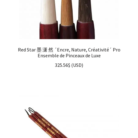
Red Star 墨 潇 然 ´Encre, Nature, Créativité´ Pro
Ensemble de Pinceaux de Luxe
325.56
$
(
USD
)