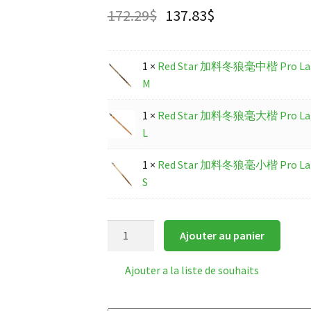
172.29
$
137.83
$
1 ×
Red Star 加料冬狼毫中楷 Pro LangH
M
1 ×
Red Star 加料冬狼毫大楷 Pro LangH
L
1 ×
Red Star 加料冬狼毫小楷 Pro LangH
S
quantité
Ajouter au panier
de
Red
Ajouter a la liste de souhaits
Star
加