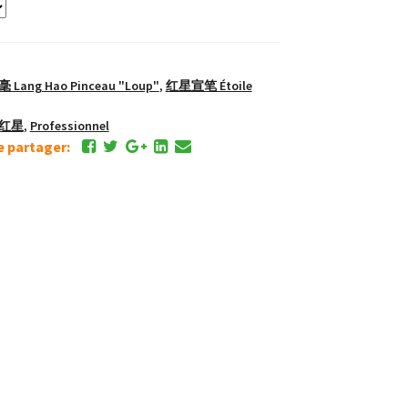
 Lang Hao Pinceau "Loup"
,
红星宣笔 Étoile
e 红星
,
Professionnel
de partager: