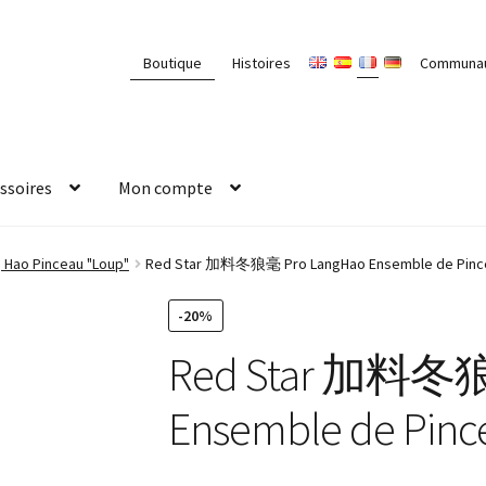
Boutique
Histoires
Communa
ssoires
Mon compte
Hao Pinceau "Loup"
Red Star 加料冬狼毫 Pro LangHao Ensemble de Pincea
-20%
Red Star 加料冬狼
Ensemble de Pinc