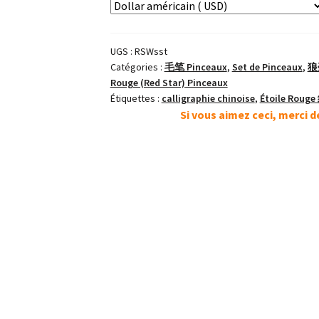
料
冬
狼
UGS :
RSWsst
毫
Catégories :
毛笔 Pinceaux
,
Set de Pinceaux
,
狼毫
Pro
Rouge (Red Star) Pinceaux
LangHao
Étiquettes :
calligraphie chinoise
,
Étoile Roug
Ensemble
Si vous aimez ceci, merci 
de
Pinceaux
Loup
d'Hiver