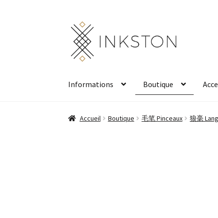
Aller
Aller
à
au
la
contenu
navigation
Informations
Boutique
Acce
Accueil
Boutique
毛笔 Pinceaux
狼毫 Lang 