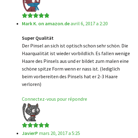
Mark K. on amazon.de
avril 6, 2017 a 2:20
Note
5
sur 5
Super Qualität
Der Pinsel an sich ist optisch schon sehr schön. Die
Haarqualität ist wieder vorbildlich. Es fallen wenige
Haare des Pinsels aus und er bildet zum malen eine
schöne spitze Form wenn er nass ist. (lediglich
beim vorbereiten des Pinsels hat er 2-3 Haare
verloren)
Connectez-vous pour répondre
JavierP
mars 20, 2017 a 5:25
Note
5
sur 5