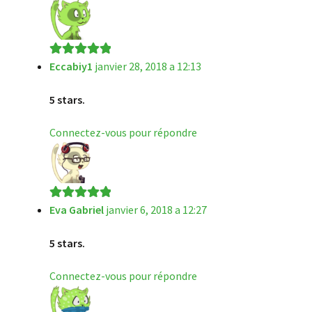
Eccabiy1
janvier 28, 2018 a 12:13
Note
5
sur 5
5 stars.
Connectez-vous pour répondre
Eva Gabriel
janvier 6, 2018 a 12:27
Note
5
sur 5
5 stars.
Connectez-vous pour répondre