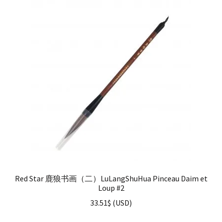
Red Star 鹿狼书画（二）LuLangShuHua Pinceau Daim et
Loup #2
33.51
$
(
USD
)