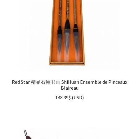
Red Star 精品石獾书画 ShiHuan Ensemble de Pinceaux
Blaireau
148.39
$
(
USD
)