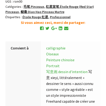
UGS :
rsm00
Martre
Catégories :
毛笔 Pinceaux
,
红星宣笔 Étoile Rouge (Red Star)
de
Pinceaux
,
貂毫 Diao Hao Pinceau Martre
Luxe
Étiquettes :
Étoile Rouge 红星
,
Professionnel
Si vous aimez ceci, merci de partager:
Convient à
calligraphie
Oiseaux
Peinture chinoise
Portrait
写意画 dessin d'intention
写
意 xieyi, littéralement «
dessiner le sens » aussi connu
comme « style agréable » est
un style impressionniste
Freehand capable de créer une