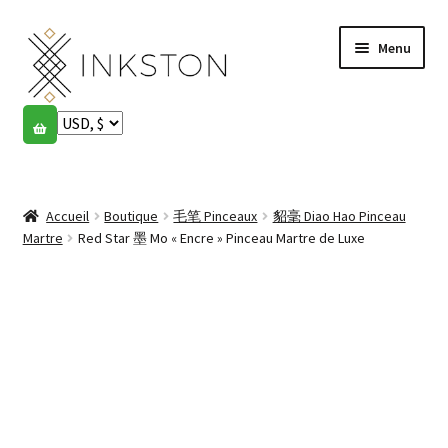
Aller
Aller
Menu
à
au
la
contenu
navigation
Boutique
Histoires
Ouvrir
le
Accueil
Boutique
毛笔 Pinceaux
貂毫 Diao Hao Pinceau
English
menu
Martre
Red Star 墨 Mo « Encre » Pinceau Martre de Luxe
enfant
Español
Français
Communauté
Ouvrir
le
Mon compte
menu