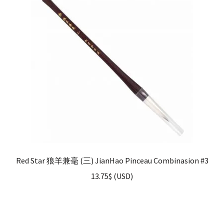
Red Star 狼羊兼毫 (三) JianHao Pinceau Combinasion #3
13.75
$
(
USD
)