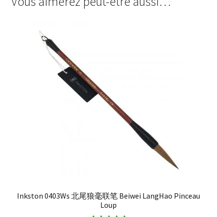
Vous aimerez peut-être aussi…
Inkston 0403Ws 北尾狼毫联笔 Beiwei LangHao Pinceau
Loup