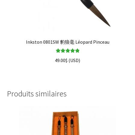
Inkston 0801SW 豹狼毫 Léopard Pinceau
Note
5.00
sur
49.00
$
(
USD
)
5
Produits similaires