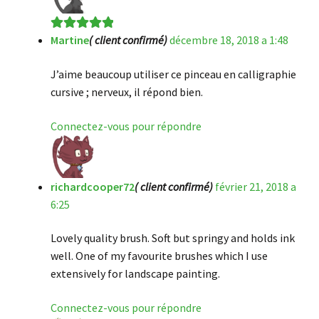
Martine
( client confirmé)
décembre 18, 2018 a 1:48
Note
5
sur 5
J’aime beaucoup utiliser ce pinceau en calligraphie
cursive ; nerveux, il répond bien.
Connectez-vous pour répondre
richardcooper72
( client confirmé)
février 21, 2018 a
6:25
Lovely quality brush. Soft but springy and holds ink
well. One of my favourite brushes which I use
extensively for landscape painting.
Connectez-vous pour répondre