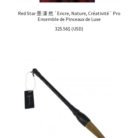
Red Star 墨 潇 然 ´Encre, Nature, Créativité´ Pro
Ensemble de Pinceaux de Luxe
325.56
$
(
USD
)