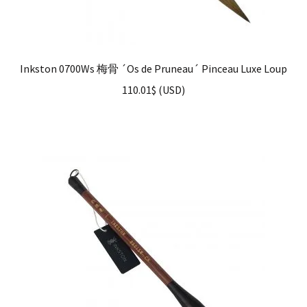
Inkston 0700Ws 梅骨 ´Os de Pruneau´ Pinceau Luxe Loup
110.01
$
(
USD
)