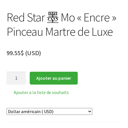
Red Star 墨 Mo « Encre »
Pinceau Martre de Luxe
99.55
$
(
USD
)
quantité
Ajouter au panier
de
Red
Ajouter a la liste de souhaits
Star
墨
Mo
"Encre"
Pinceau