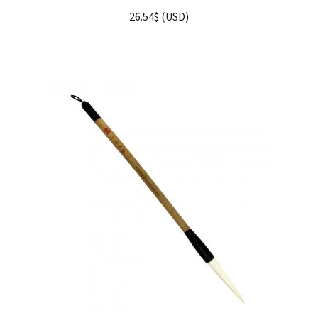
Note
5.00
sur
26.54
$
(
USD
)
5