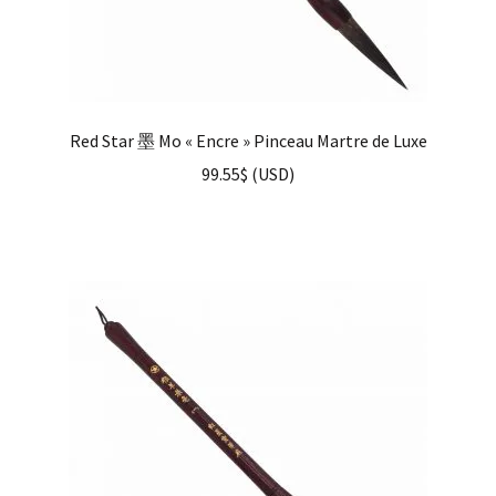
Red Star 墨 Mo « Encre » Pinceau Martre de Luxe
99.55
$
(
USD
)