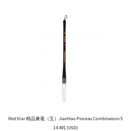
Red Star 精品兼毫（五）JianHao Pinceau Combinaison 5
14.40
$
(
USD
)