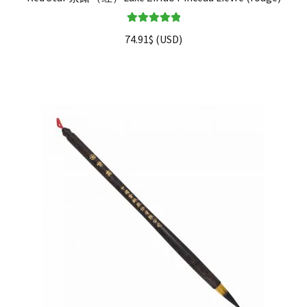
Note
5.00
sur
74.91
$
(
USD
)
5