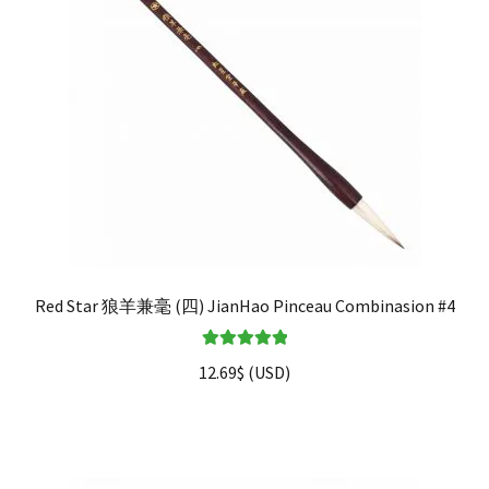
Red Star 狼羊兼毫 (四) JianHao Pinceau Combinasion #4
Note
5.00
sur
12.69
$
(
USD
)
5