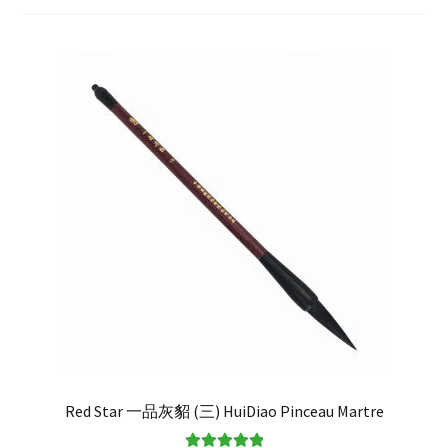
enfant
Questions fréquentes
Red Star 一品灰貂 (三) HuiDiao Pinceau Martre