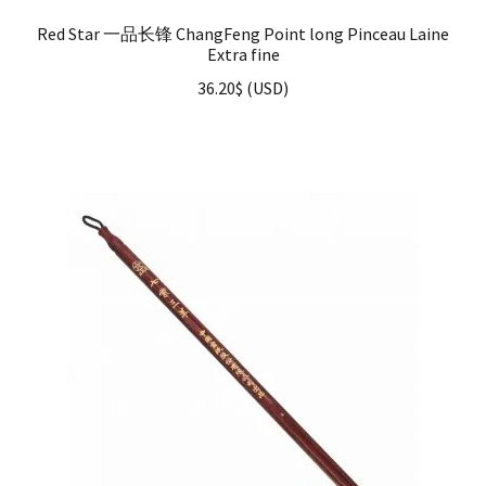
Red Star 一品长锋 ChangFeng Point long Pinceau Laine
Extra fine
36.20
$
(
USD
)