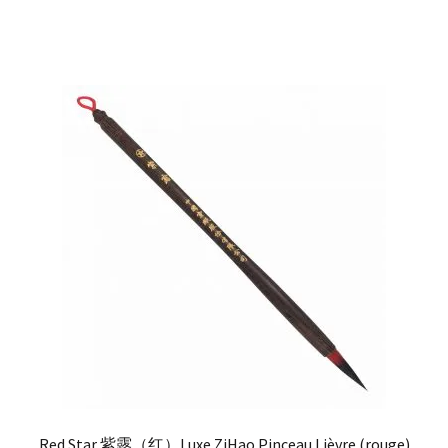
Red Star 紫露（红）Luxe ZiHao Pinceau Lièvre (rouge)