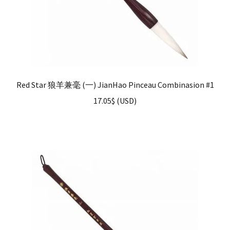
Red Star 狼羊兼毫 (一) JianHao Pinceau Combinasion #1
17.05
$
(
USD
)