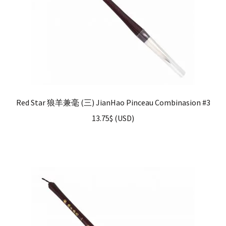
Red Star 狼羊兼毫 (三) JianHao Pinceau Combinasion #3
13.75
$
(
USD
)