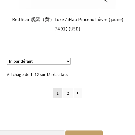
Red Star 紫露（黄）Luxe ZiHao Pinceau Lièvre (jaune)
74.91
$
(
USD
)
Affichage de 1–12 sur 15 résultats
1
2
Rechercher :