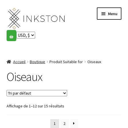
Aller
Aller
Menu
à
au
la
contenu
navigation
Boutique
Histoires
Ouvrir
le
Accueil
Boutique
Produit Suitable for
Oiseaux
English
menu
enfant
Oiseaux
Español
Français
Affichage de 1–12 sur 15 résultats
Communauté
Ouvrir
le
Mon compte
menu
1
2