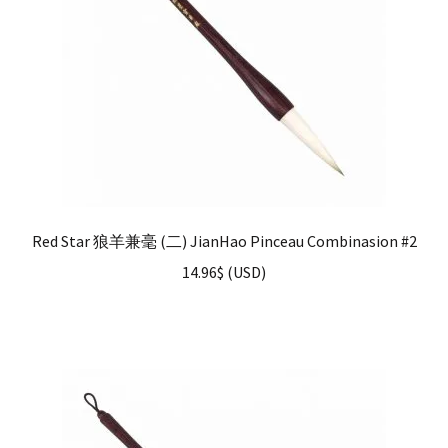
Red Star 狼羊兼毫 (二) JianHao Pinceau Combinasion #2
14.96
$
(
USD
)