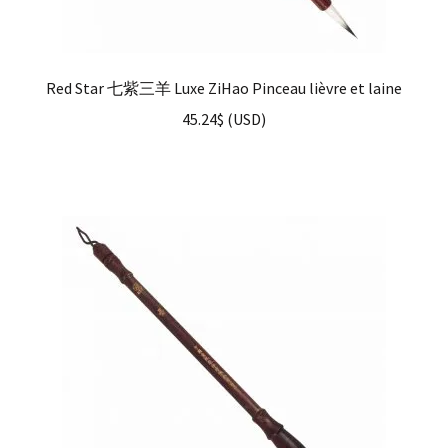
Red Star 七紫三羊 Luxe ZiHao Pinceau lièvre et laine
45.24
$
(
USD
)