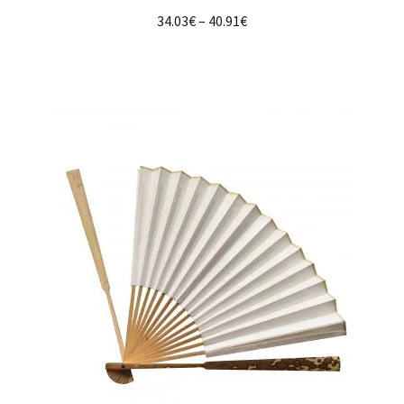
Note
5.00
sur
34.03
€
–
40.91
€
5