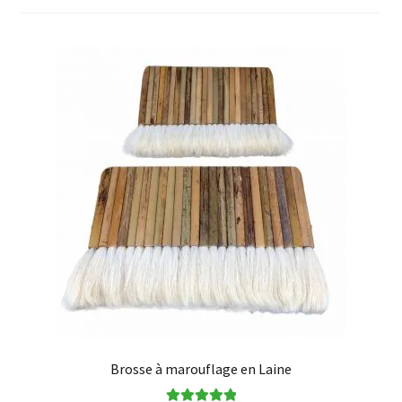
enfant
Questions fréquentes
Brosse à marouflage en Laine