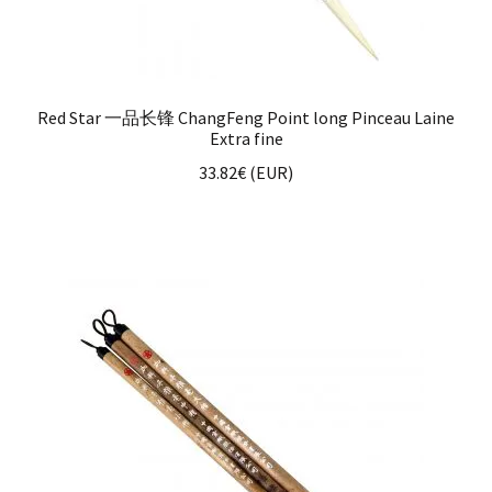
Red Star 一品长锋 ChangFeng Point long Pinceau Laine
Extra fine
33.82
€
(
EUR
)