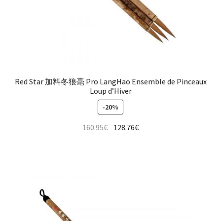
Red Star 加料冬狼毫 Pro LangHao Ensemble de Pinceaux
Loup d’Hiver
-20%
160.95
€
128.76
€