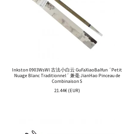
Inkston 0903WsWl 古法小白云 GuFaXiaoBaiYun ´Petit
Nuage Blanc Traditionnel´ 兼毫 JianHao Pinceau de
Combinaison S
21.44
€
(
EUR
)