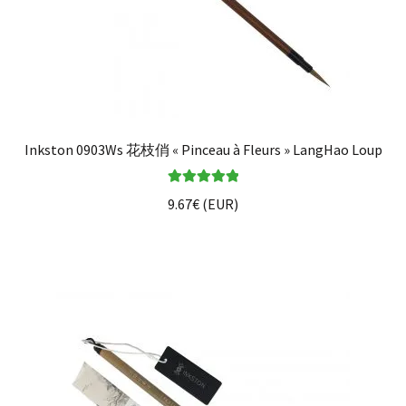
Inkston 0903Ws 花枝俏 « Pinceau à Fleurs » LangHao Loup
Note
5.00
sur
9.67
€
(
EUR
)
5