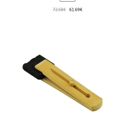
72.58
€
61.69
€