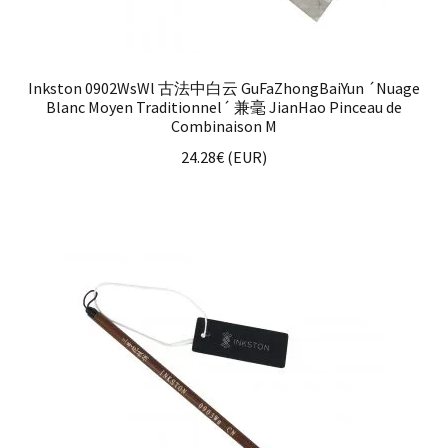
Inkston 0902WsWl 古法中白云 GuFaZhongBaiYun ´Nuage
Blanc Moyen Traditionnel´ 兼毫 JianHao Pinceau de
Combinaison M
24.28
€
(
EUR
)