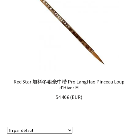
Red Star 加料冬狼毫中楷 Pro LangHao Pinceau Loup
d’Hiver M
54.40
€
(
EUR
)