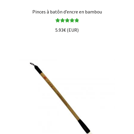
Pinces à batôn d’encre en bambou
Note
5.00
sur
5.93
€
(
EUR
)
5