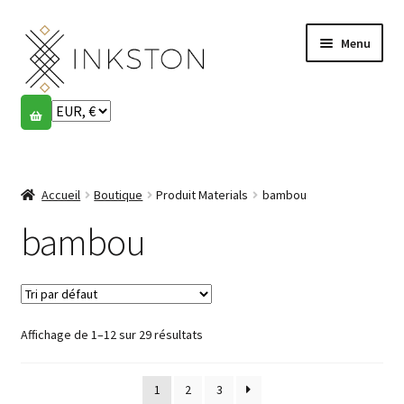
Aller
Aller
Menu
à
au
la
contenu
navigation
Boutique
Histoires
Ouvrir
le
Accueil
Boutique
Produit Materials
bambou
English
menu
enfant
bambou
Español
Français
Affichage de 1–12 sur 29 résultats
Communauté
Ouvrir
le
Mon compte
menu
1
2
3