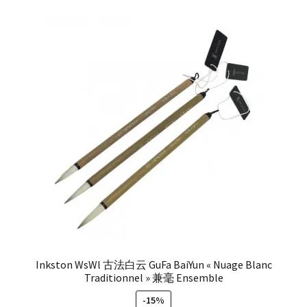
Inkston WsWl 古法白云 GuFa BaiYun « Nuage Blanc
Traditionnel » 兼毫 Ensemble
-15%