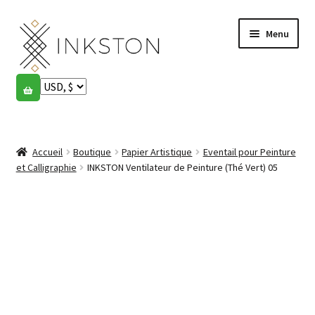
Aller
Aller
Menu
à
au
la
contenu
navigation
Boutique
Histoires
Ouvrir
le
Accueil
Boutique
Papier Artistique
Eventail pour Peinture
English
menu
et Calligraphie
INKSTON Ventilateur de Peinture (Thé Vert) 05
enfant
Español
Français
Communauté
Ouvrir
le
Mon compte
menu