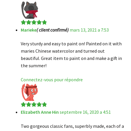
Marieke
( client confirmé)
mars 13, 2021 a 7:53
Note
5
sur 5
Very sturdy and easy to paint on! Painted on it with
maries Chinese watercolor and turned out
beautiful. Great item to paint on and make a gift in
the summer!
Connectez-vous pour répondre
Elizabeth Anne Hin
septembre 16, 2020 a 4:51
Note
5
sur 5
Two gorgeous classic fans, superbly made, each of a