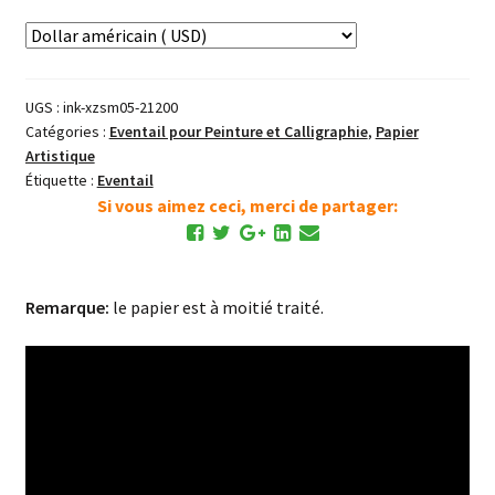
de
Peinture
(Thé
Vert)
UGS :
ink-xzsm05-21200
05
Catégories :
Eventail pour Peinture et Calligraphie
,
Papier
Artistique
Étiquette :
Eventail
Si vous aimez ceci, merci de partager:
Remarque:
le papier est à moitié traité.