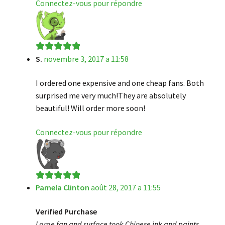
Connectez-vous pour répondre
S.
novembre 3, 2017 a 11:58
Note
5
sur 5
I ordered one expensive and one cheap fans. Both
surprised me very much!They are absolutely
beautiful! Will order more soon!
Connectez-vous pour répondre
Pamela Clinton
août 28, 2017 a 11:55
Note
5
sur 5
Verified Purchase
Large fan and surface took Chinese ink and paints