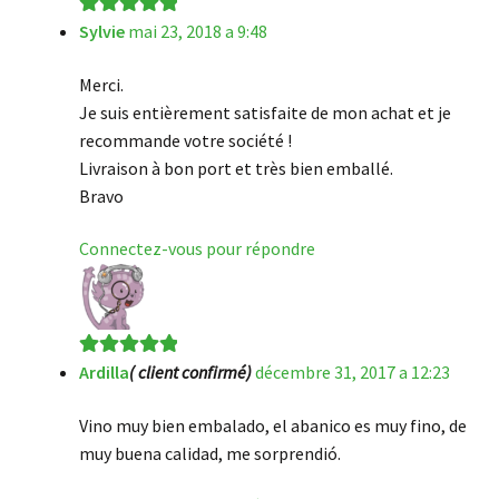
Sylvie
mai 23, 2018 a 9:48
Note
5
sur 5
Merci.
Je suis entièrement satisfaite de mon achat et je
recommande votre société !
Livraison à bon port et très bien emballé.
Bravo
Connectez-vous pour répondre
Ardilla
( client confirmé)
décembre 31, 2017 a 12:23
Note
5
sur 5
Vino muy bien embalado, el abanico es muy fino, de
muy buena calidad, me sorprendió.