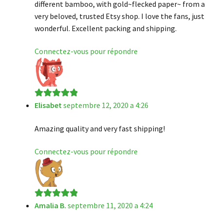
different bamboo, with gold~flecked paper~ from a
very beloved, trusted Etsy shop. I love the fans, just
wonderful. Excellent packing and shipping.
Connectez-vous pour répondre
Elisabet
septembre 12, 2020 a 4:26
Note
5
sur 5
Amazing quality and very fast shipping!
Connectez-vous pour répondre
Amalia B.
septembre 11, 2020 a 4:24
Note
5
sur 5