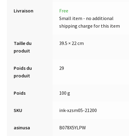
Livraison
Free
Small item - no additional
shipping charge for this item
Taille du
39.5 × 22 cm
produit
Poids du
29
produit
Poids
100 g
SKU
ink-xzsm05-21200
asinusa
B078X5YLPW