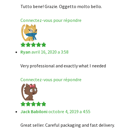
Tutto bene! Grazie. Oggetto molto bello.
Connectez-vous pour répondre
Ryan
avril 16, 2020 a 3:58
Note
5
sur 5
Very professional and exactly what I needed
Connectez-vous pour répondre
Jack Babiloni
octobre 4, 2019 a 4:55
Note
5
sur 5
Great seller. Careful packaging and fast delivery.