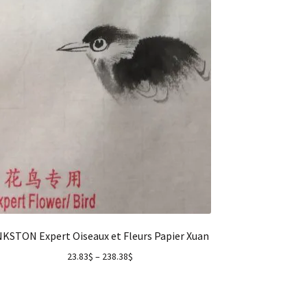
NKSTON Expert Oiseaux et Fleurs Papier Xuan
23.83
$
–
238.38
$