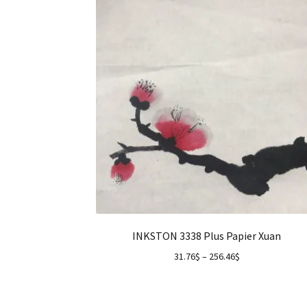
INKSTON 3338 Plus Papier Xuan
31.76
$
–
256.46
$