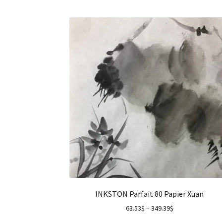
INKSTON Parfait 80 Papier Xuan
63.53
$
–
349.39
$