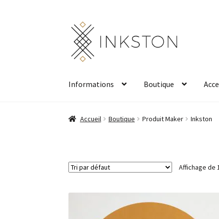
Aller
Aller
à
au
la
contenu
navigation
Informations
Boutique
Acce
Accueil
Boutique
Produit Maker
Inkston
Affichage de 