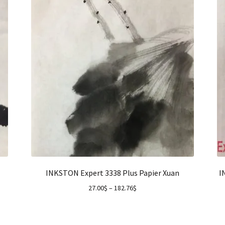
INKSTON Expert 3338 Plus Papier Xuan
I
27.00
$
–
182.76
$