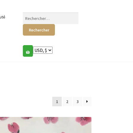
Rechercher :
uté
1
2
3