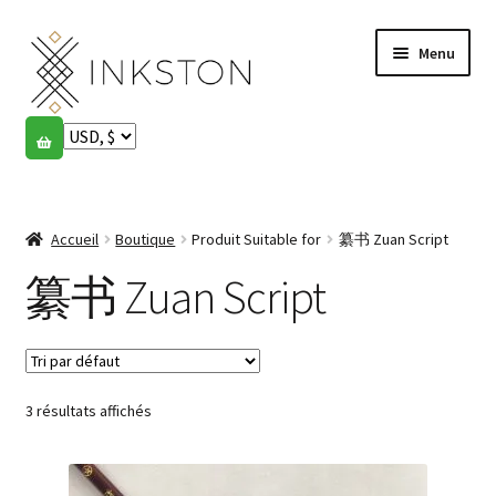
Aller
Aller
Menu
à
au
la
contenu
navigation
Boutique
Histoires
Ouvrir
le
Accueil
Boutique
Produit Suitable for
纂书 Zuan Script
English
menu
enfant
纂书 Zuan Script
Español
Français
3 résultats affichés
Communauté
Ouvrir
le
Mon compte
menu