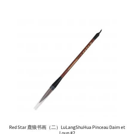
Red Star 鹿狼书画（二）LuLangShuHua Pinceau Daim et
Loup #2