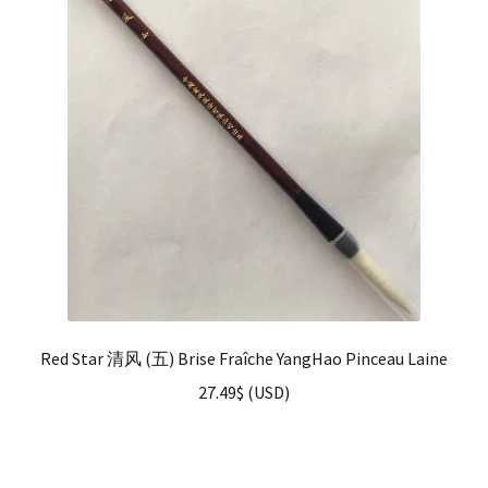
enfant
Questions fréquentes
Red Star 清风 (五) Brise Fraîche YangHao Pinceau Laine
27.49
$
(
USD
)