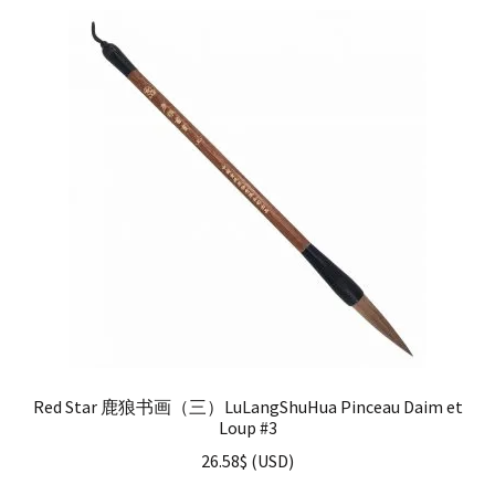
Red Star 鹿狼书画（三）LuLangShuHua Pinceau Daim et
Loup #3
26.58
$
(
USD
)