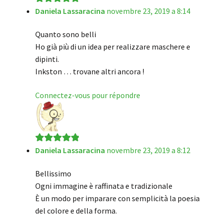
Daniela Lassaracina
novembre 23, 2019 a 8:14
Note
5
sur 5
Quanto sono belli
Ho già più di un idea per realizzare maschere e
dipinti.
Inkston … trovane altri ancora !
Connectez-vous pour répondre
Daniela Lassaracina
novembre 23, 2019 a 8:12
Note
5
sur 5
Bellissimo
Ogni immagine è raffinata e tradizionale
È un modo per imparare con semplicità la poesia
del colore e della forma.