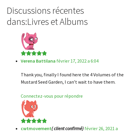
Discussions récentes
dans:Livres et Albums
Verena Battilana
février 17, 2022 a 6:04
Note
5
sur 5
Thank you, finally I found here the 4 Volumes of the
Mustard Seed Garden, I can’t wait to have them.
Connectez-vous pour répondre
cwtmovement
( client confirmé)
février 26, 2021 a
Note
5
sur 5