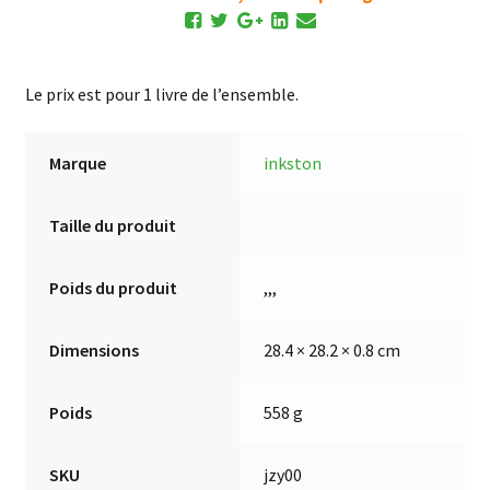
Jardin
du
Grain
de
Le prix est pour 1 livre de l’ensemble.
Moutarde
(volume
Marque
inkston
individuel)
Taille du produit
Poids du produit
,,,
Dimensions
28.4 × 28.2 × 0.8 cm
Poids
558 g
SKU
jzy00