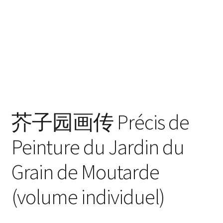
enfant
Questions fréquentes
芥子园画传 Précis de
Peinture du Jardin du
Grain de Moutarde
(volume individuel)