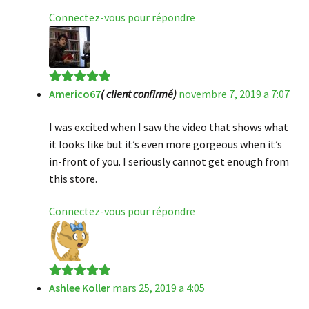
Connectez-vous pour répondre
Americo67
( client confirmé)
novembre 7, 2019 a 7:07
Note
5
sur 5
I was excited when I saw the video that shows what
it looks like but it’s even more gorgeous when it’s
in-front of you. I seriously cannot get enough from
this store.
Connectez-vous pour répondre
Ashlee Koller
mars 25, 2019 a 4:05
Note
5
sur 5