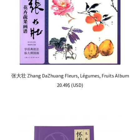
张大壮 Zhang DaZhuang Fleurs, Légumes, Fruits Album
20.49
$
(
USD
)