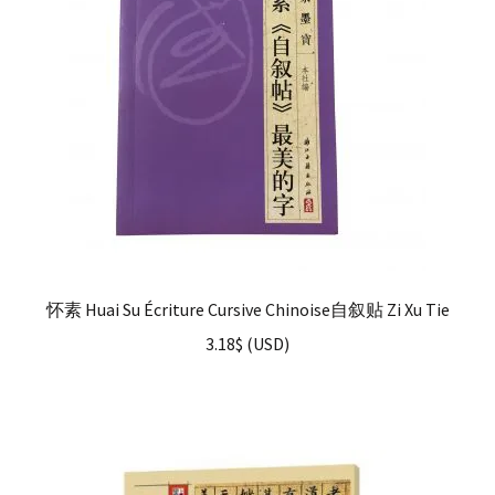
怀素 Huai Su Écriture Cursive Chinoise自叙贴 Zi Xu Tie
3.18
$
(
USD
)