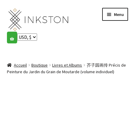
Aller
Aller
Menu
à
au
la
contenu
navigation
Boutique
Histoires
Ouvrir
le
Accueil
Boutique
Livres et Albums
芥子园画传 Précis de
English
menu
Peinture du Jardin du Grain de Moutarde (volume individuel)
enfant
Español
Français
Communauté
Ouvrir
le
Mon compte
menu