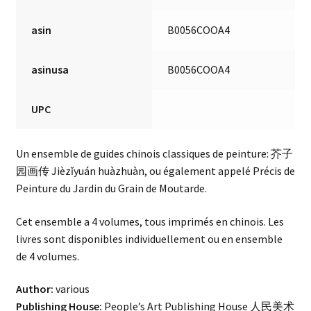
asin
B0056COOA4
asinusa
B0056COOA4
UPC
Un ensemble de guides chinois classiques de peinture: 芥子
园画传 Jièzǐyuán huàzhuàn, ou également appelé Précis de
Peinture du Jardin du Grain de Moutarde.
Cet ensemble a 4 volumes, tous imprimés en chinois. Les
livres sont disponibles individuellement ou en ensemble
de 4 volumes.
Author:
various
Publishing House:
People’s Art Publishing House 人民美术