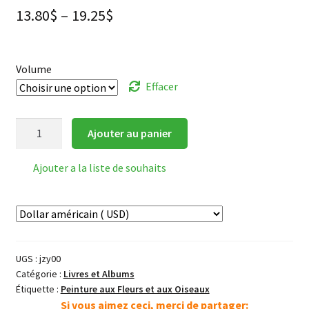
13.80
$
–
19.25
$
Volume
Effacer
quantité
Ajouter au panier
de
芥
Ajouter a la liste de souhaits
子
园
画
传
Précis
UGS :
jzy00
de
Catégorie :
Livres et Albums
Peinture
Étiquette :
Peinture aux Fleurs et aux Oiseaux
du
Si vous aimez ceci, merci de partager: