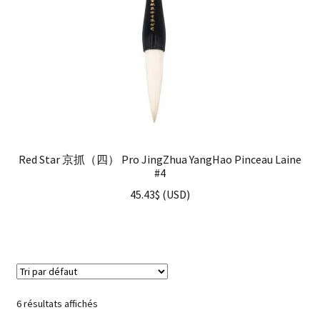
Red Star 京抓（四） Pro JingZhua YangHao Pinceau Laine
#4
45.43
$
(
USD
)
6 résultats affichés