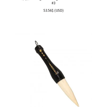
#3
53.56
$
(
USD
)