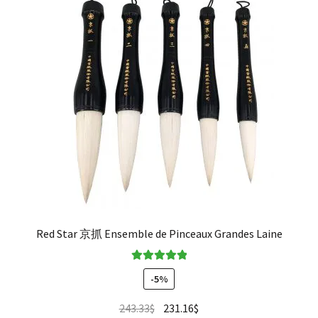
enfant
Questions fréquentes
Red Star 京抓 Ensemble de Pinceaux Grandes Laine
Note
5.00
sur
-5%
5
243.33
$
231.16
$