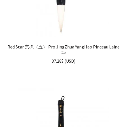
Red Star 京抓（五） Pro JingZhua YangHao Pinceau Laine
#5
37.28
$
(
USD
)