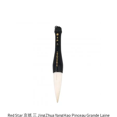
Red Star 京抓 三 JingZhua YangHao Pinceau Grande Laine