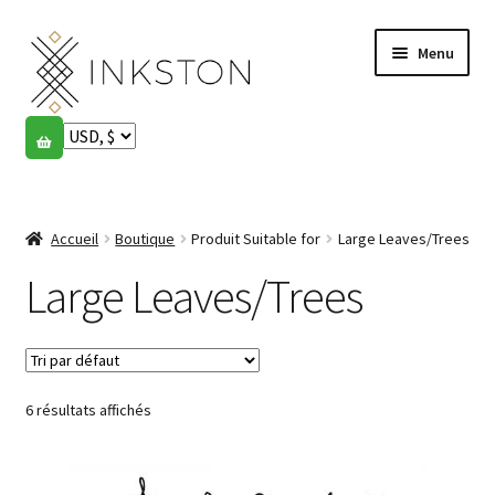
Aller
Aller
Menu
à
au
la
contenu
navigation
Boutique
Histoires
Ouvrir
le
Accueil
Boutique
Produit Suitable for
Large Leaves/Trees
English
menu
enfant
Large Leaves/Trees
Español
Français
6 résultats affichés
Communauté
Ouvrir
le
Mon compte
menu