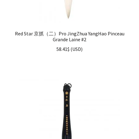
Red Star 京抓（二）Pro JingZhua YangHao Pinceau
Grande Laine #2
58.41
$
(
USD
)