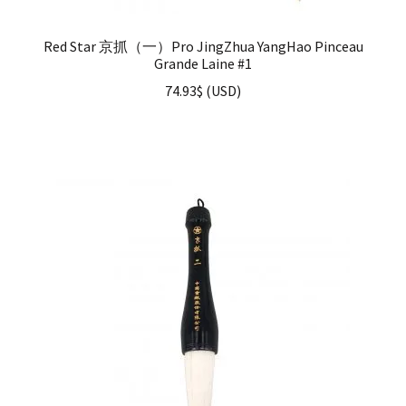
Red Star 京抓（一）Pro JingZhua YangHao Pinceau
Grande Laine #1
74.93
$
(
USD
)