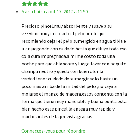
Maria Luisa
août 17, 2017 a 11:50
Note
5
sur 5
Precioso pincel.muy absorbente y suave a su
vez.viene muy encolado el pelo por lo que
recomiendo dejar el pelo sumergido en agua tibia e
ir enjuagando con cuidado hasta que diluya toda esa
cola dura impregnada.a mi me costo toda una
noche para que ablandara y luego lavar con poquito
champu neutro y quedo con buen olor la
verdad.tener cuidado de sumergir solo hasta un
poco mas arriba de la mitad del pelo ,no vaya a
mojarse el mango de madera.estoy contenta con la
forma que tiene muy manejable y buena punta.esta
bien hecho este pincel.la entega muy rapida y
mucho antes de la prevista.gracias.
Connectez-vous pour répondre