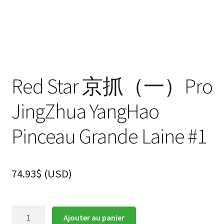
Red Star 京抓（一）Pro
JingZhua YangHao
Pinceau Grande Laine #1
74.93
$
(
USD
)
quantité
Ajouter au panier