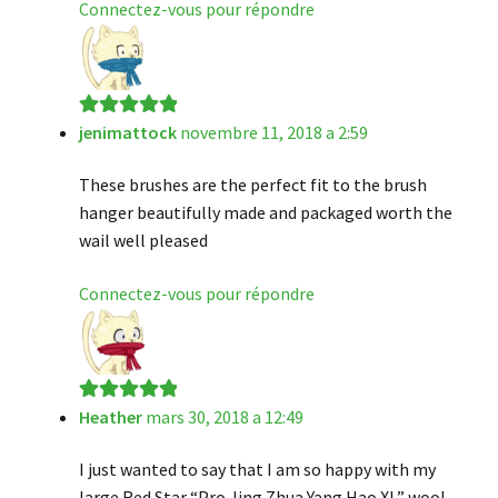
Connectez-vous pour répondre
jenimattock
novembre 11, 2018 a 2:59
Note
5
sur 5
These brushes are the perfect fit to the brush
hanger beautifully made and packaged worth the
wail well pleased
Connectez-vous pour répondre
Heather
mars 30, 2018 a 12:49
Note
5
sur 5
I just wanted to say that I am so happy with my
large Red Star “Pro Jing Zhua Yang Hao XL” wool