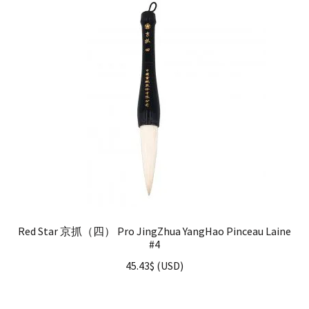
Red Star 京抓（四） Pro JingZhua YangHao Pinceau Laine
#4
45.43
$
(
USD
)