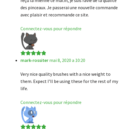
reçu la mienne ce matin, je suis ravie de la qualité
des pinceaux. Je passerai une nouvelle commande
avec plaisir et recommande ce site.
Connectez-vous pour répondre
mark-rossiter
mai 8, 2020 a 10:20
Note
5
sur 5
Very nice quality brushes with a nice weight to
them. Expect I’ll be using these for the rest of my
life.
Connectez-vous pour répondre