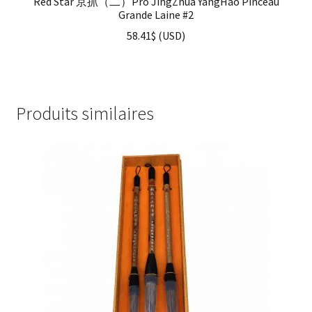
Red Star 京抓（二）Pro JingZhua YangHao Pinceau
Grande Laine #2
58.41
$
(
USD
)
Produits similaires