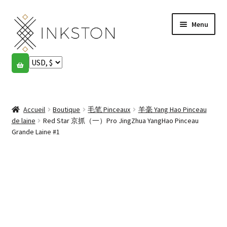
Aller
Aller
Menu
à
au
la
contenu
navigation
Boutique
Histoires
Ouvrir
le
Accueil
Boutique
毛笔 Pinceaux
羊毫 Yang Hao Pinceau
English
menu
de laine
Red Star 京抓（一）Pro JingZhua YangHao Pinceau
enfant
Grande Laine #1
Español
Français
Communauté
Ouvrir
le
Mon compte
menu