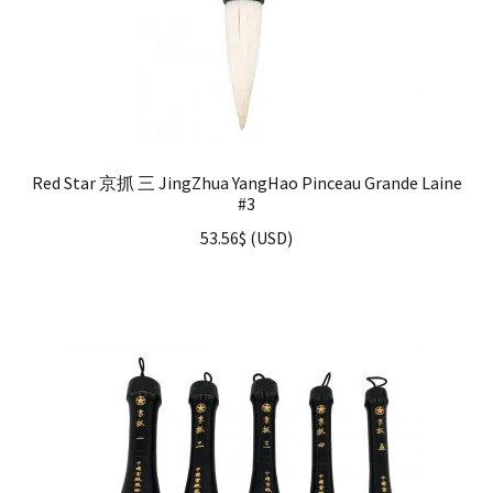
Red Star 京抓 三 JingZhua YangHao Pinceau Grande Laine
#3
53.56
$
(
USD
)