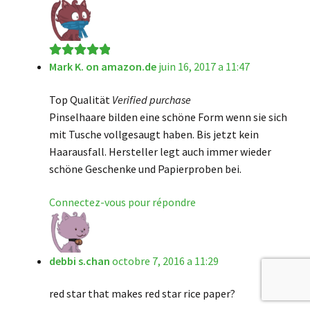
Mark K. on amazon.de
juin 16, 2017 a 11:47
Note
5
sur 5
Top Qualität
Verified purchase
Pinselhaare bilden eine schöne Form wenn sie sich
mit Tusche vollgesaugt haben. Bis jetzt kein
Haarausfall. Hersteller legt auch immer wieder
schöne Geschenke und Papierproben bei.
Connectez-vous pour répondre
debbi s.chan
octobre 7, 2016 a 11:29
red star that makes red star rice paper?