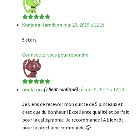
Kanjana Hamilton
mai 26, 2019 a 12:16
Note
5
sur 5
5 stars.
Connectez-vous pour répondre
anula.ora
( client confirmé)
février 9, 2019 a 12:23
Note
5
sur 5
Je viens de recevoir mon quitte de 5 pinceaux et
c’est que du bonheur ! Excellente qualité et parfait
pour la calligraphie. Je recommande ! A bientôt
pour la prochaine commande 🙂