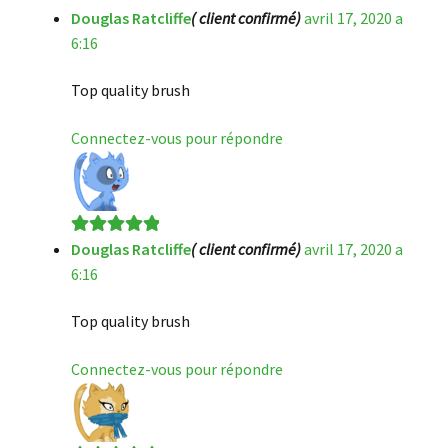
Douglas Ratcliffe
( client confirmé)
avril 17, 2020 a
Note
5
sur 5
6:16
Top quality brush
Connectez-vous pour répondre
Douglas Ratcliffe
( client confirmé)
avril 17, 2020 a
Note
5
sur 5
6:16
Top quality brush
Connectez-vous pour répondre