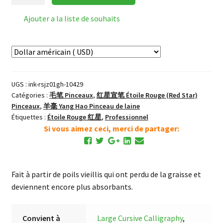
de
Red
Ajouter a la liste de souhaits
Star
京
抓
（一）
Pro
UGS :
ink-rsjz01gh-10429
JingZhua
Catégories :
毛笔 Pinceaux
,
红星宣笔 Étoile Rouge (Red Star)
YangHao
Pinceaux
,
羊毫 Yang Hao Pinceau de laine
Pinceau
Étiquettes :
Étoile Rouge 红星
,
Professionnel
Grande
Si vous aimez ceci, merci de partager:
Laine
#1
Fait à partir de poils vieillis qui ont perdu de la graisse et
deviennent encore plus absorbants.
Convient à
Large Cursive Calligraphy
,