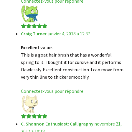
Connectez-vous pour répondre
Craig Turner
janvier 4, 2018 a 12:37
Note
5
sur 5
Excellent value.
This is a goat hair brush that has a wonderful
spring to it. I bought it for cursive and it performs
flawlessly. Excellent construction. I can move from
very thin line to thicker smoothly.
Connectez-vous pour répondre
C. Shannon Enthusiast: Calligraphy
novembre 21,
Note
5
sur 5
2017 a 10:18