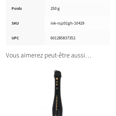
Poids
250 g
SKU
ink-rsjz01gh-10429
UPC
601285837352
Vous aimerez peut-être aussi…