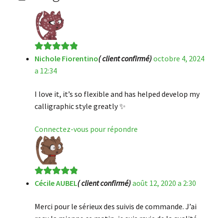
Nichole Fiorentino
( client confirmé)
octobre 4, 2024
Note
5
sur 5
a 12:34
I love it, it’s so flexible and has helped develop my
calligraphic style greatly ✨
Connectez-vous pour répondre
Cécile AUBEL
( client confirmé)
août 12, 2020 a 2:30
Note
5
sur 5
Merci pour le sérieux des suivis de commande. J’ai