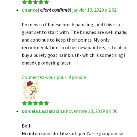
Chance
( client confirmé)
janvier 13, 2020 a 2:02
Note
5
sur 5
I’m new to Chinese brush painting, and this is a
great set to start with. The brushes are well made,
and continue to keep their points. My only
recommendation to other new painters, is to also
buy a purely goat hair brush- which is something I
ended up ordering later.
Connectez-vous pour répondre
Daniela Lassaracina
novembre 23, 2019 a 8:06
Note
5
sur 5
Belli
Ho intenzione di utilizzarli per l’arte giapponese