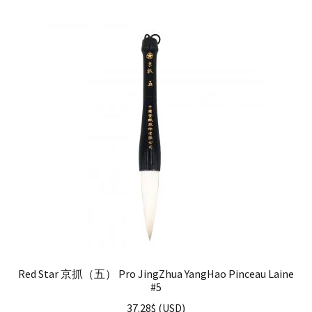
Red Star 京抓（五） Pro JingZhua YangHao Pinceau Laine
#5
37.28
$
(
USD
)