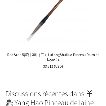
Red Star 鹿狼书画（二）LuLangShuHua Pinceau Daim et
Loup #2
33.51
$
(
USD
)
Discussions récentes dans:羊
毫 Yang Hao Pinceau de laine