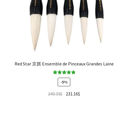
Red Star 京抓 Ensemble de Pinceaux Grandes Laine
Note
5.00
sur
-5%
5
243.33
$
231.16
$