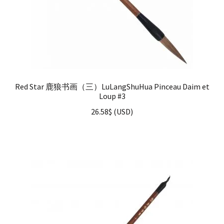
Red Star 鹿狼书画（三）LuLangShuHua Pinceau Daim et
Loup #3
26.58
$
(
USD
)