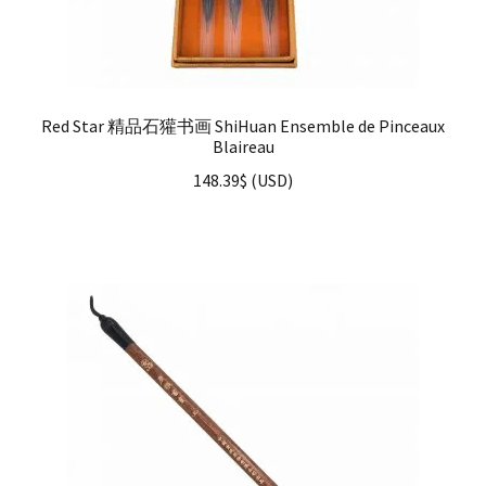
Red Star 精品石獾书画 ShiHuan Ensemble de Pinceaux
Blaireau
148.39
$
(
USD
)