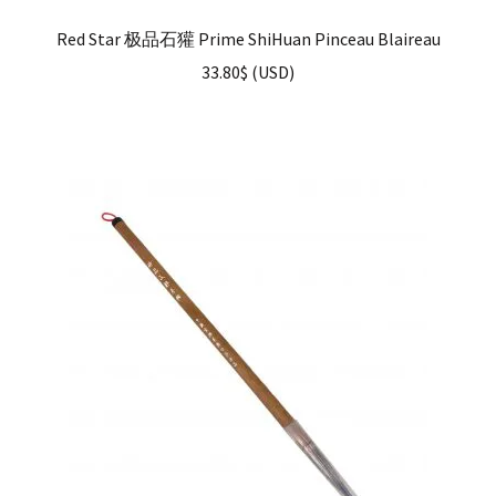
Red Star 极品石獾 Prime ShiHuan Pinceau Blaireau
33.80
$
(
USD
)