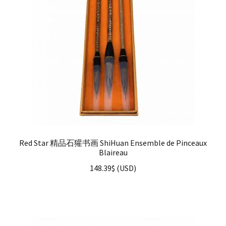
Red Star 精品石獾书画 ShiHuan Ensemble de Pinceaux
Blaireau
148.39
$
(
USD
)