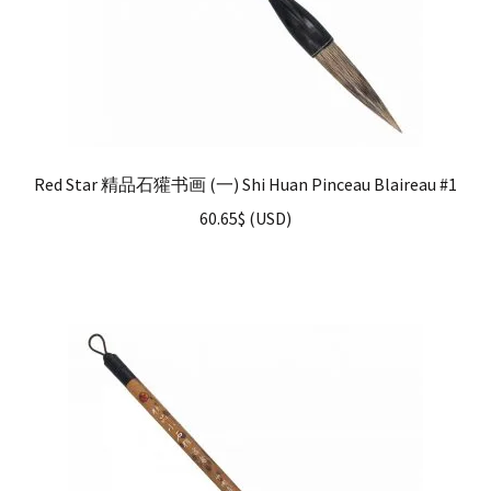
Red Star 精品石獾书画 (一) Shi Huan Pinceau Blaireau #1
60.65
$
(
USD
)