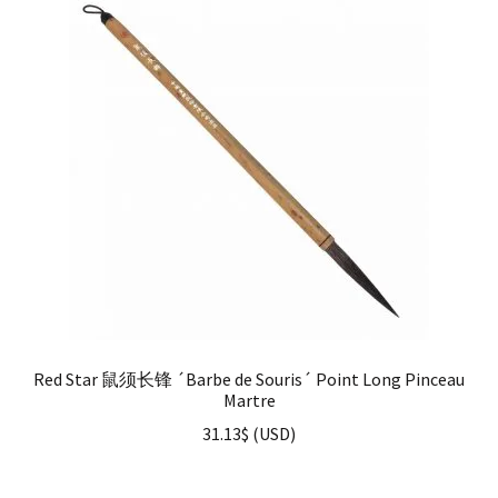
Red Star 鼠须长锋 ´Barbe de Souris´ Point Long Pinceau
Martre
31.13
$
(
USD
)