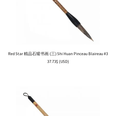
Red Star 精品石獾书画 (三) Shi Huan Pinceau Blaireau #3
37.73
$
(
USD
)