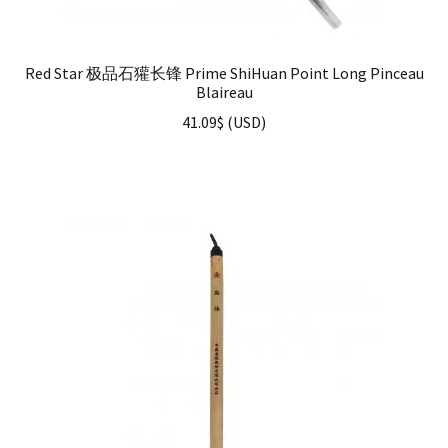
Red Star 极品石獾长锋 Prime ShiHuan Point Long Pinceau
Blaireau
41.09
$
(
USD
)