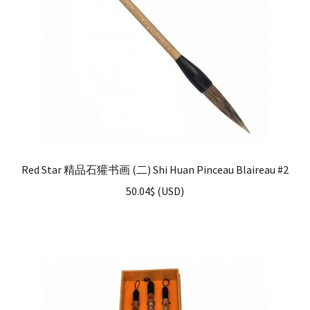
Red Star 精品石獾书画 (二) Shi Huan Pinceau Blaireau #2
50.04
$
(
USD
)