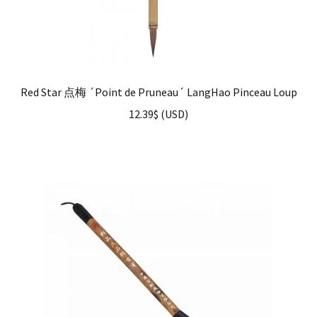
Red Star 点梅 ´Point de Pruneau´ LangHao Pinceau Loup
12.39
$
(
USD
)