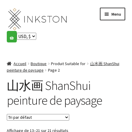
Aller
Aller
Menu
à
au
la
contenu
navigation
Boutique
Histoires
Ouvrir
le
Accueil
Boutique
Produit Suitable for
山水画 ShanShui
English
menu
peinture de paysage
Page 2
enfant
Español
山水画 ShanShui
Français
peinture de paysage
Communauté
Ouvrir
le
Mon compte
menu
Affichage de 13–21 sur 21 résultats