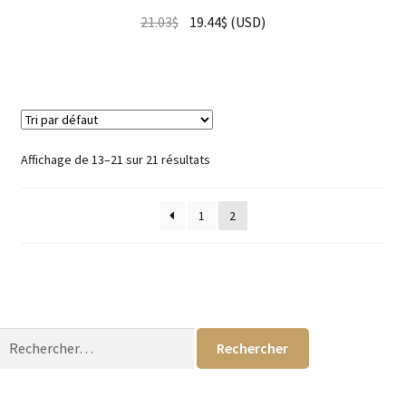
21.03
$
19.44
$
(
USD
)
Affichage de 13–21 sur 21 résultats
1
2
Rechercher :